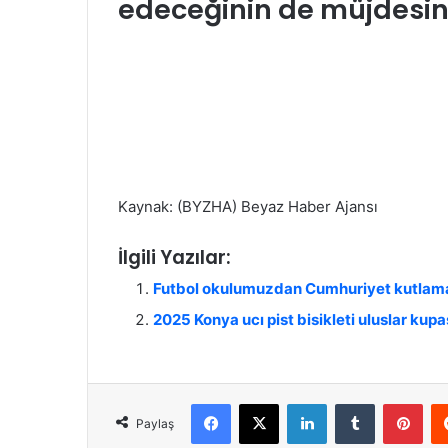
edeceğinin de müjdesini
Kaynak: (BYZHA) Beyaz Haber Ajansı
İlgili Yazılar:
Futbol okulumuzdan Cumhuriyet kutlam
2025 Konya ucı pist bisikleti uluslar kupa
Facebook
X
LinkedIn
Tumblr
Pinterest
Paylaş