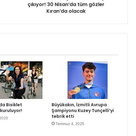
çıkıyor! 30 Nisan’da tüm gözler
K
r
Kıran’da olacak
a
l
i
ç
e
E
t
a
b
ı
s
a
h
n
da Bisiklet
Büyükakın, İzmitli Avrupa
e
kuruluyor!
Şampiyonu Kuzey Tunçelli’yi
y
tebrik etti
2025
e
Temmuz 4, 2025
ç
ı