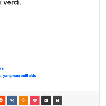
 verdi.
ası
sı yarışması belli oldu
Reddit
VKontakte
Odnoklassniki
Pocket
E-Posta ile paylaş
Yazdır