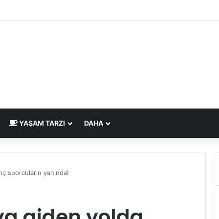
dirme Eskide Kaldı: Görme Kusurlarının Tedavisinde Yeni Nesil Lazer Dö
YAŞAM TARZI
DAHA
nç sporcuların yanında!
ıya giden yolda