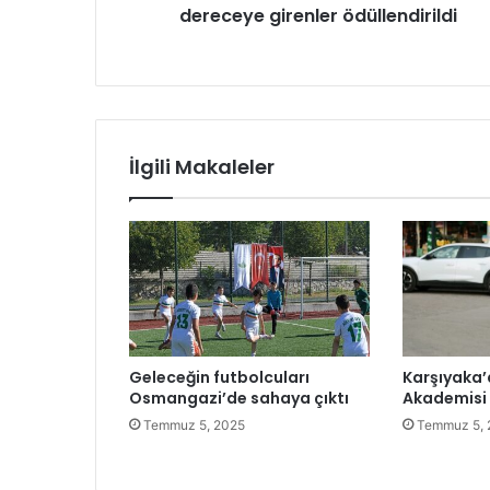
dereceye girenler ödüllendirildi
k
r
u
i
l
n
l
i
a
z
r
a
İlgili Makaleler
r
a
s
ı
t
u
r
n
u
Geleceğin futbolcuları
Karşıyaka’
v
Osmangazi’de sahaya çıktı
Akademisi 
a
Temmuz 5, 2025
Temmuz 5, 
d
a
d