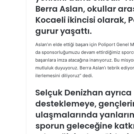
Berra Aslan, okullar a
Kocaeli ikincisi olarak, 
gurur yaşattı.
Aslan’ın elde ettiği başar
ı
için Poliport Genel M
da sponsorluğumuzu devam ettirdiğimiz sporc
başarılara imza atacağına inanıyoruz.
Bu misyo
mutluluk duyuyoruz.
Berra Aslan’ı tebrik ediyo
ilerlemesini diliyoruz” dedi.
Selçuk Denizhan ayrıca 
desteklemeye, gençleri
ulaşmalarında yanların
sporun geleceğine kat