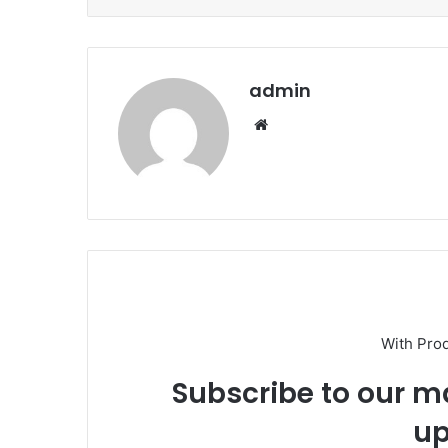
admin
We
b
sit
esi
With Pro
Subscribe to our ma
up