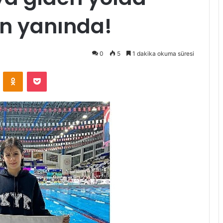
ın yanında!
0
5
1 dakika okuma süresi
ontakte
Odnoklassniki
Pocket