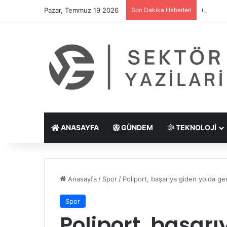
Pazar, Temmuz 19 2026
Son Dakika Haberleri
Göz Çiz
ANASAYFA
GÜNDEM
TEKNOLOJI
Anasayfa
/
Spor
/
Poliport, başarıya giden yolda ge
Spor
Poliport, başar