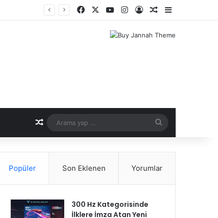
Facebook
X
YouTube
Instagram
Kayıt Ol
Rastgele Makale
Kenar Bölme
nemi
Rastgele Makale
Arama
yap
...
Popüler
Son Eklenen
Yorumlar
300 Hz Kategorisinde
İlklere İmza Atan Yeni