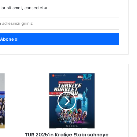
or sit amet, consectetur.
T
U
R
2
0
2
5
’
i
TUR 2025’in Kraliçe Etabı sahneye
n