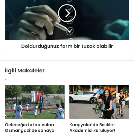
n
ı
l
i
y
d
z
a
u
g
r
i
d
d
u
e
ğ
n
Doldurduğunuz form bir tuzak olabilir
u
y
n
o
u
l
z
İlgili Makaleler
d
f
a
o
g
r
e
m
n
b
ç
i
s
r
p
t
o
u
Geleceğin futbolcuları
Karşıyaka’da Bisiklet
r
z
Osmangazi’de sahaya
Akademisi kuruluyor!
c
a