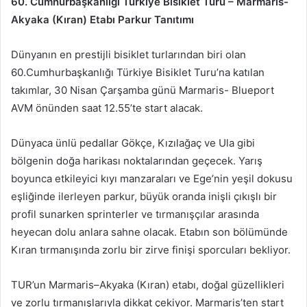
60. Cumhurbaşkanlığı Türkiye Bisiklet Turu – Marmaris-
Akyaka (Kıran) Etabı Parkur Tanıtımı
Dünyanın en prestijli bisiklet turlarından biri olan
60.Cumhurbaşkanlığı Türkiye Bisiklet Turu’na katılan
takımlar, 30 Nisan Çarşamba günü Marmaris- Blueport
AVM önünden saat 12.55’te start alacak.
Dünyaca ünlü pedallar Gökçe, Kızılağaç ve Ula gibi
bölgenin doğa harikası noktalarından geçecek. Yarış
boyunca etkileyici kıyı manzaraları ve Ege’nin yeşil dokusu
eşliğinde ilerleyen parkur, büyük oranda inişli çıkışlı bir
profil sunarken sprinterler ve tırmanışçılar arasında
heyecan dolu anlara sahne olacak. Etabın son bölümünde
Kıran tırmanışında zorlu bir zirve finişi sporcuları bekliyor.
TUR’un Marmaris–Akyaka (Kıran) etabı, doğal güzellikleri
ve zorlu tırmanışlarıyla dikkat çekiyor. Marmaris’ten start