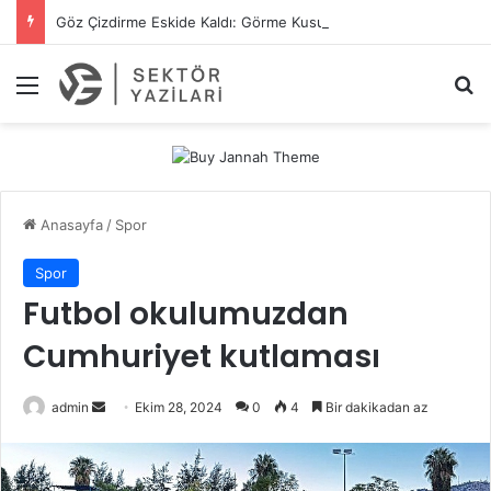
Göz Çizdirme Eskide Kaldı: Görme Kusurlarının Tedavisinde Yeni Nesil Lazer Dönemi
Menü
A
Anasayfa
/
Spor
Spor
Futbol okulumuzdan
Cumhuriyet kutlaması
admin
B
Ekim 28, 2024
0
4
Bir dakikadan az
i
r
e