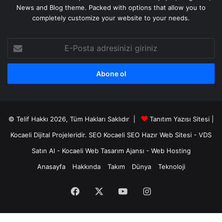
News and Blog theme. Packed with options that allow you to
completely customize your website to your needs.
E-
Posta
adresinizi
giriniz
© Telif Hakkı 2026, Tüm Hakları Saklıdır |
Tanıtım Yazısı Sitesi |
Kocaeli Dijital
Projeleridir.
SEO
Kocaeli SEO
Hazır Web Sitesi
-
VDS
Satın Al
-
Kocaeli Web Tasarım Ajansı
-
Web Hosting
Anasayfa
Hakkında
Takım
Dünya
Teknoloji
Facebook
X
YouTube
Instagram