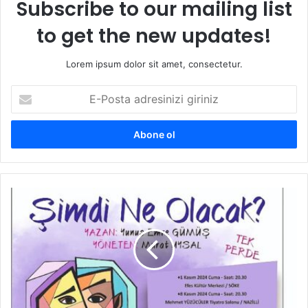
Subscribe to our mailing list
to get the new updates!
Lorem ipsum dolor sit amet, consectetur.
E
-
P
o
s
t
a
a
B
d
a
r
ş
e
k
s
a
i
n
n
Ç
i
e