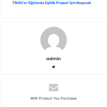
TİKAV’ın ‘Eğitimde Eşitlik Projesi’ İçin Koşacak
admin
We
b
sit
esi
With Product You Purchase