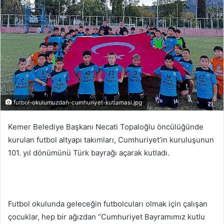
-
p
o
s
t
a
g
ö
futbol-okulumuzdan-cumhuriyet-kutlamasi.jpg
n
d
Kemer Belediye Başkanı Necati Topaloğlu öncülüğünde
e
kurulan futbol altyapı takımları, Cumhuriyet’in kuruluşunun
r
101. yıl dönümünü Türk bayrağı açarak kutladı.
m
e
k
Futbol okulunda geleceğin futbolcuları olmak için çalışan
çocuklar, hep bir ağızdan “Cumhuriyet Bayramımız kutlu