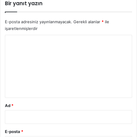
Bir yanıt yazın
k
E-posta adresiniz yayınlanmayacak.
Gerekli alanlar
*
ile
işaretlenmişlerdir
Y
o
r
u
m
*
Ad
*
E-posta
*