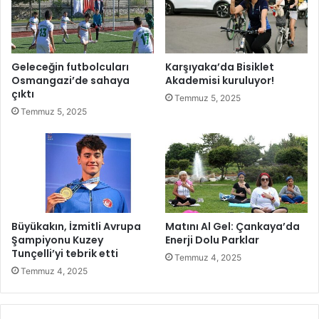
T
e
i
A
y
k
a
a
Geleceğin futbolcuları
Karşıyaka’da Bisiklet
t
d
Osmangazi’de sahaya
Akademisi kuruluyor!
r
e
çıktı
Temmuz 5, 2025
o
m
Temmuz 5, 2025
i
i
l
k
e
E
B
ğ
u
i
l
t
u
i
ş
m
Büyükakın, İzmitli Avrupa
Matını Al Gel: Çankaya’da
t
Şampiyonu Kuzey
Enerji Dolu Parklar
u
Tunçelli’yi tebrik etti
Temmuz 4, 2025
r
Temmuz 4, 2025
a
c
a