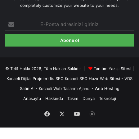
completely customize your website to your needs.
E-
Posta
adresinizi
giriniz
© Telif Hakkı 2026, Tüm Hakları Saklıdır |
Tanıtım Yazısı Sitesi |
Kocaeli Dijital
Projeleridir.
SEO
Kocaeli SEO
Hazır Web Sitesi
-
VDS
Satın Al
-
Kocaeli Web Tasarım Ajansı
-
Web Hosting
Anasayfa
Hakkında
Takım
Dünya
Teknoloji
Facebook
X
YouTube
Instagram