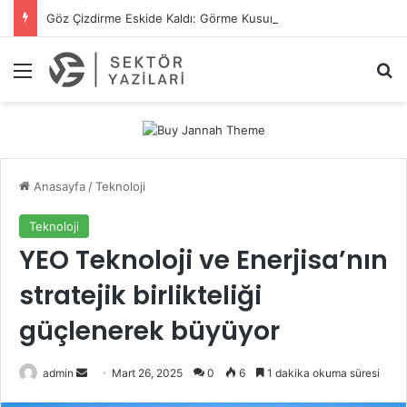
Göz Çizdirme Eskide Kaldı: Görme Kusurlarının Tedavisinde Yeni Nesil Lazer Dönemi
Menü
A
Anasayfa
/
Teknoloji
Teknoloji
YEO Teknoloji ve Enerjisa’nın
stratejik birlikteliği
güçlenerek büyüyor
admin
B
Mart 26, 2025
0
6
1 dakika okuma süresi
i