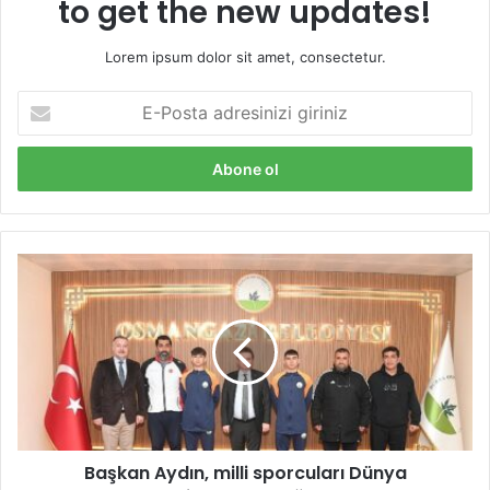
to get the new updates!
Lorem ipsum dolor sit amet, consectetur.
E
-
P
o
s
t
a
a
B
d
a
r
ş
e
k
s
a
i
n
n
A
i
y
z
d
i
Başkan Aydın, milli sporcuları Dünya
ı