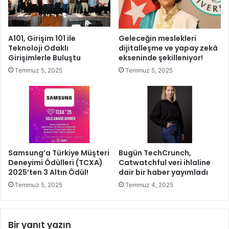
Ş
e
a
l
m
e
A101, Girişim 101 ile
Geleceğin meslekleri
p
c
Teknoloji Odaklı
dijitalleşme ve yapay zekâ
i
e
Girişimlerle Buluştu
ekseninde şekilleniyor!
y
ğ
Temmuz 5, 2025
Temmuz 5, 2025
o
i
n
n
a
D
s
i
ı
j
’
i
n
t
a
a
Samsung’a Türkiye Müşteri
Bugün TechCrunch,
u
l
Deneyimi Ödülleri (TCXA)
Catwatchful veri ihlaline
ğ
A
2025’ten 3 Altın Ödül!
dair bir haber yayımladı
u
l
Temmuz 5, 2025
Temmuz 4, 2025
r
t
l
y
a
a
Bir yanıt yazın
d
p