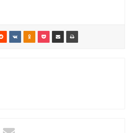
Reddit
VKontakte
Odnoklassniki
Pocket
E-Posta ile paylaş
Yazdır