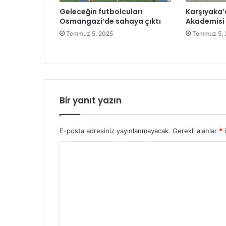
s
Geleceğin futbolcuları
Karşıyaka’
y
Osmangazi’de sahaya çıktı
Akademisi 
o
Temmuz 5, 2025
Temmuz 5, 
n
u
n
u
o
r
Bir yanıt yazın
t
a
y
E-posta adresiniz yayınlanmayacak.
Gerekli alanlar
*
i
a
Y
ç
ı
o
k
r
a
r
u
d
m
ı
*