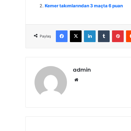
Kemer takımlarından 3 maçta 6 puan
Facebook
X
LinkedIn
Tumblr
Pinterest
Paylaş
admin
We
b
sit
esi