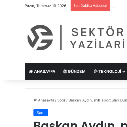
Pazar, Temmuz 19 2026
Son Dakika Haberleri
Göz Çiz
ANASAYFA
GÜNDEM
TEKNOLOJI
Anasayfa
/
Spor
/
Başkan Aydın, milli sporcuları Dü
Spor
Başkan Aydın, m