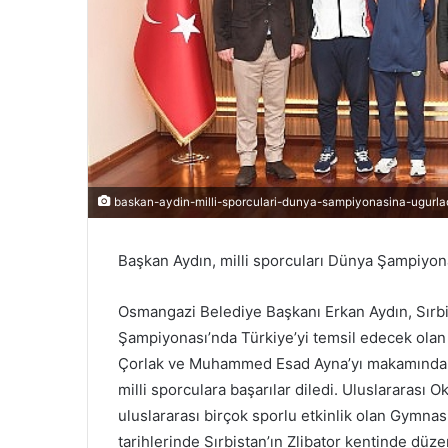
r
m
e
k
baskan-aydin-milli-sporculari-dunya-sampiyonasina-ugurlad
Başkan Aydın, milli sporcuları Dünya Şampiyon
Osmangazi Belediye Başkanı Erkan Aydın, Sır
Şampiyonası’nda Türkiye’yi temsil edecek olan
Çorlak ve Muhammed Esad Ayna’yı makamında a
milli sporculara başarılar diledi. Uluslararası
uluslararası birçok sporlu etkinlik olan Gymn
tarihlerinde Sırbistan’ın Zlibator kentinde d