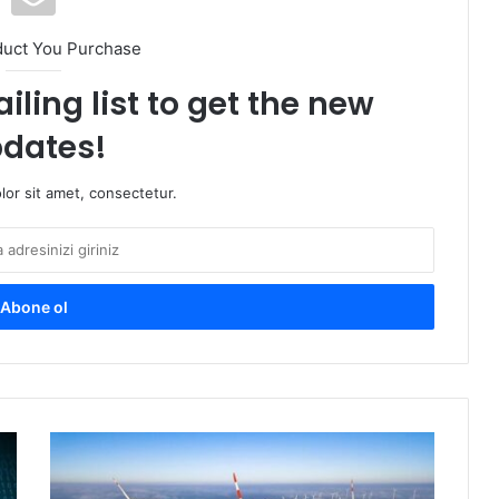
duct You Purchase
iling list to get the new
dates!
or sit amet, consectetur.
Y
E
O