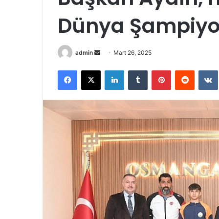
Dünya Şampiyon
admin
B
Mart 26, 2025
i
Facebook
X
LinkedIn
Tumblr
Pinterest
Reddit
VK
r
e
-
p
o
s
t
a
g
ö
n
d
e