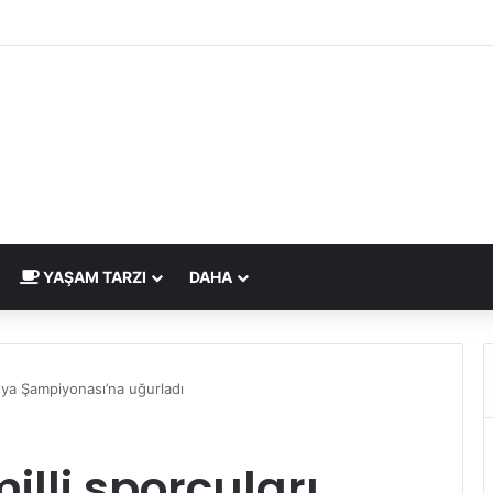
dirme Eskide Kaldı: Görme Kusurlarının Tedavisinde Yeni Nesil Lazer Dö
YAŞAM TARZI
DAHA
nya Şampiyonası’na uğurladı
illi sporcuları