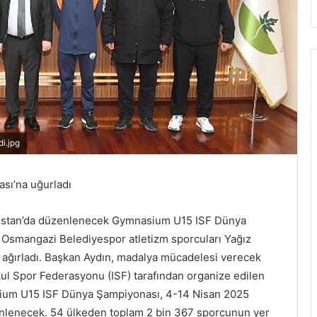
i.jpg
ası’na uğurladı
bistan’da düzenlenecek Gymnasium U15 ISF Dünya
 Osmangazi Belediyespor atletizm sporcuları Yağız
ğırladı. Başkan Aydın, madalya mücadelesi verecek
 Okul Spor Federasyonu (ISF) tarafından organize edilen
asium U15 ISF Dünya Şampiyonası, 4-14 Nisan 2025
üzenlenecek. 54 ülkeden toplam 2 bin 367 sporcunun yer