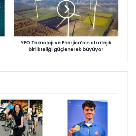
T
e
k
n
o
l
YEO Teknoloji ve Enerjisa’nın stratejik
o
birlikteliği güçlenerek büyüyor
j
i
v
e
E
n
e
r
j
i
s
a
’
n