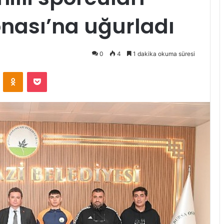
ası’na uğurladı
0
4
1 dakika okuma süresi
ontakte
Odnoklassniki
Pocket