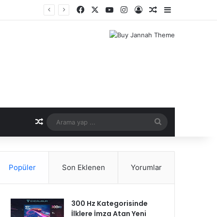
Facebook
X
YouTube
Instagram
Kayıt Ol
Rastgele Makale
Kenar Bölme
nemi
Rastgele Makale
Arama
yap
...
Popüler
Son Eklenen
Yorumlar
300 Hz Kategorisinde
İlklere İmza Atan Yeni