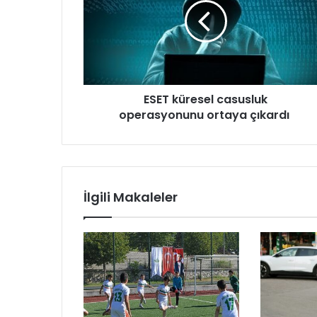
T
i
k
n
ü
i
r
z
e
i
s
g
ESET küresel casusluk
e
i
operasyonunu ortaya çıkardı
l
r
c
i
a
n
s
i
u
z
s
İlgili Makaleler
l
u
k
o
p
e
r
a