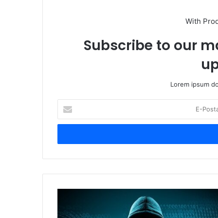
With Pro
Subscribe to our ma
up
Lorem ipsum dol
E
-
P
o
s
t
a
a
d
E
r
S
e
E
s