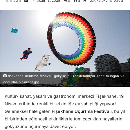
admin
B
Nisan 13, 2025
0
8
1 dakika okuma süresi
i
r
e
-
p
o
s
t
a
g
fisekhane-ucurtma-festivali-gokyuzunu-renklendiriyor-zahit-mungan-ve-
ö
cocuklar-bir-arada.jpg
n
d
Kültür- sanat, yaşam ve gastronomi merkezi Fişekhane, 19
e
Nisan tarihinde renkli bir etkinliğe ev sahipliği yapıyor!
r
Geleneksel hale gelen
Fişekhane Uçurtma Festivali
, bu yıl
m
birbirinden eğlenceli etkinliklerle tüm çocukları hayallerini
e
gökyüzüne uçurmaya davet ediyor.
k