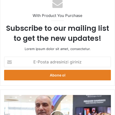
esi
With Product You Purchase
Subscribe to our mailing list
to get the new updates!
Lorem ipsum dolor sit amet, consectetur.
E
-
P
o
s
t
a
a
C
d
A
r
N
e
İ