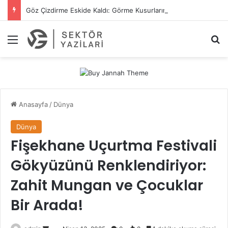
Göz Çizdirme Eskide Kaldı: Görme Kusurlarının Tedavisinde Yeni Nesil Lazer Dönemi
Menü
A
Anasayfa
/
Dünya
Dünya
Fişekhane Uçurtma Festivali
Gökyüzünü Renklendiriyor:
Zahit Mungan ve Çocuklar
Bir Arada!