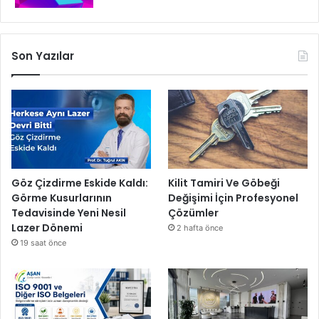
Son Yazılar
Göz Çizdirme Eskide Kaldı:
Kilit Tamiri Ve Göbeği
Görme Kusurlarının
Değişimi İçin Profesyonel
Tedavisinde Yeni Nesil
Çözümler
Lazer Dönemi
2 hafta önce
19 saat önce