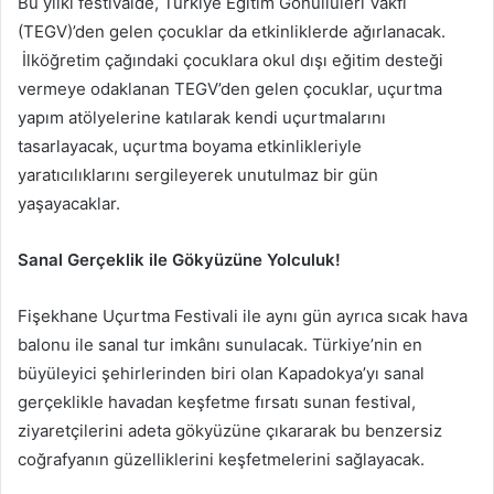
Bu yılki festivalde, Türkiye Eğitim Gönüllüleri Vakfı
(TEGV)’den gelen çocuklar da etkinliklerde ağırlanacak.
İlköğretim çağındaki çocuklara okul dışı eğitim desteği
vermeye odaklanan TEGV’den gelen çocuklar, uçurtma
yapım atölyelerine katılarak kendi uçurtmalarını
tasarlayacak, uçurtma boyama etkinlikleriyle
yaratıcılıklarını sergileyerek unutulmaz bir gün
yaşayacaklar.
Sanal Gerçeklik ile Gökyüzüne Yolculuk!
Fişekhane Uçurtma Festivali ile aynı gün ayrıca sıcak hava
balonu ile sanal tur imkânı sunulacak. Türkiye’nin en
büyüleyici şehirlerinden biri olan Kapadokya’yı sanal
gerçeklikle havadan keşfetme fırsatı sunan festival,
ziyaretçilerini adeta gökyüzüne çıkararak bu benzersiz
coğrafyanın güzelliklerini keşfetmelerini sağlayacak.