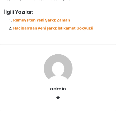
İlgili Yazılar:
Rumeys’ten Yeni Şarkı: Zaman
Hacibab’dan yeni şarkı: İstikamet Gökyüzü
admin
We
b
sit