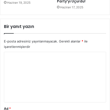
g
Party’yi Uçurdu!
Haziran 19, 2025
e
Haziran 17, 2025
l
t
a
Bir yanıt yazın
n
ı
m
E-posta adresiniz yayınlanmayacak.
Gerekli alanlar
*
ile
ı
işaretlenmişlerdir
y
o
Y
r
o
r
u
m
*
Ad
*