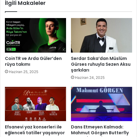
İlgili Makaleler
r
Ş
a
m
p
i
y
o
n
CoinTR ve Arda Güler’den
Serdar Saka’dan Müslüm
l
rüya takımı
Gürses ruhuyla Sezen Aksu
u
şarkıları
Haziran 25, 2025
k
Haziran 24, 2025
y
o
l
u
n
d
a
e
Efsanevi yaz konserleri ile
Dans Etmeyen Kalmadı:
n
eğlenceli tatiller yaşanıyor
Mahmut Görgen Butterfly