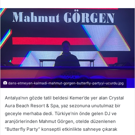
r
e
-
p
o
s
t
a
g
ö
n
d
dans-etmeyen-kalmadi-mahmut-gorgen-butterfly-partyyi-ucurdu.jpg
e
Antalya’nın gözde tatil beldesi Kemer’de yer alan Crystal
r
m
Aura Beach Resort & Spa, yaz sezonuna unutulmaz bir
e
geceyle merhaba dedi. Türkiye’nin önde gelen DJ ve
k
aranjörlerinden Mahmut Görgen, otelde düzenlenen
“Butterfly Party” konseptli etkinlikte sahneye çıkarak