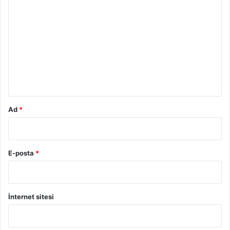
o
r
u
m
*
Ad
*
E-posta
*
İnternet sitesi