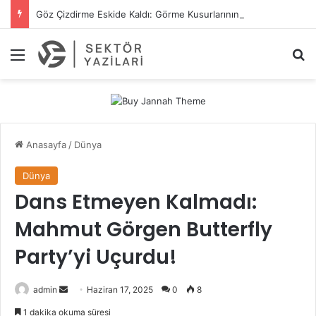
Göz Çizdirme Eskide Kaldı: Görme Kusurlarının Tedavisinde Yeni Nesil Lazer Dönemi
Menü
A
Anasayfa
/
Dünya
Dünya
Dans Etmeyen Kalmadı:
Mahmut Görgen Butterfly
Party’yi Uçurdu!
admin
B
Haziran 17, 2025
0
8
i
1 dakika okuma süresi