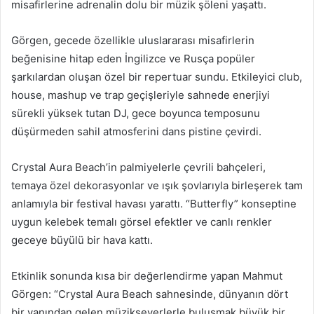
misafirlerine adrenalin dolu bir müzik şöleni yaşattı.
Görgen, gecede özellikle uluslararası misafirlerin
beğenisine hitap eden İngilizce ve Rusça popüler
şarkılardan oluşan özel bir repertuar sundu. Etkileyici club,
house, mashup ve trap geçişleriyle sahnede enerjiyi
sürekli yüksek tutan DJ, gece boyunca temposunu
düşürmeden sahil atmosferini dans pistine çevirdi.
Crystal Aura Beach’in palmiyelerle çevrili bahçeleri,
temaya özel dekorasyonlar ve ışık şovlarıyla birleşerek tam
anlamıyla bir festival havası yarattı. “Butterfly” konseptine
uygun kelebek temalı görsel efektler ve canlı renkler
geceye büyülü bir hava kattı.
Etkinlik sonunda kısa bir değerlendirme yapan Mahmut
Görgen: “Crystal Aura Beach sahnesinde, dünyanın dört
bir yanından gelen müzikseverlerle buluşmak büyük bir