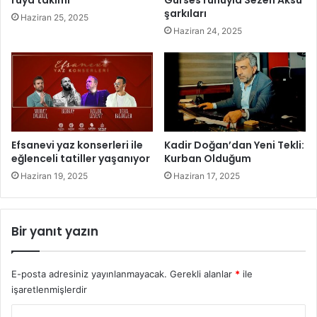
ğ
l
şarkıları
Haziran 25, 2025
u
i
Haziran 24, 2025
m
n
e
Ö
z
e
l
İ
n
Efsanevi yaz konserleri ile
Kadir Doğan’dan Yeni Tekli:
d
eğlenceli tatiller yaşanıyor
Kurban Olduğum
i
Haziran 19, 2025
Haziran 17, 2025
r
i
m
Bir yanıt yazın
l
e
r
E-posta adresiniz yayınlanmayacak.
Gerekli alanlar
*
ile
işaretlenmişlerdir
Y