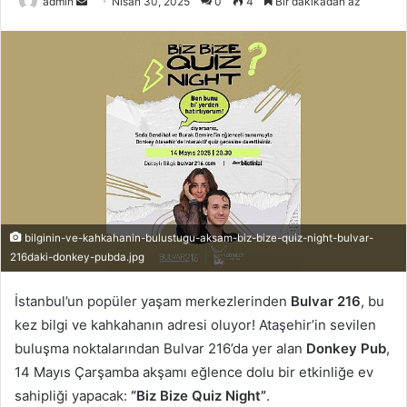
admin
B
Nisan 30, 2025
0
4
Bir dakikadan az
i
r
e
-
p
o
s
t
a
g
bilginin-ve-kahkahanin-bulustugu-aksam-biz-bize-quiz-night-bulvar-
ö
216daki-donkey-pubda.jpg
n
d
İstanbul’un popüler yaşam merkezlerinden
Bulvar 216
, bu
e
kez bilgi ve kahkahanın adresi oluyor! Ataşehir’in sevilen
r
buluşma noktalarından Bulvar 216’da yer alan
Donkey Pub
,
m
14 Mayıs Çarşamba akşamı eğlence dolu bir etkinliğe ev
e
sahipliği yapacak:
“Biz Bize Quiz Night”
.
k