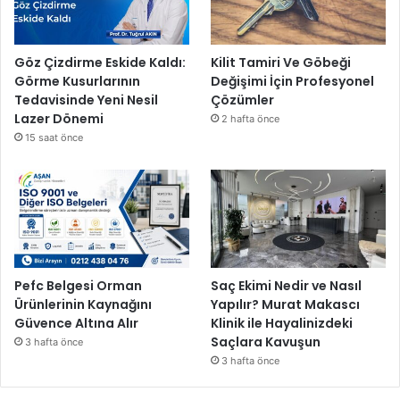
Göz Çizdirme Eskide Kaldı:
Kilit Tamiri Ve Göbeği
Görme Kusurlarının
Değişimi İçin Profesyonel
Tedavisinde Yeni Nesil
Çözümler
Lazer Dönemi
2 hafta önce
15 saat önce
Pefc Belgesi Orman
Saç Ekimi Nedir ve Nasıl
Ürünlerinin Kaynağını
Yapılır? Murat Makascı
Güvence Altına Alır
Klinik ile Hayalinizdeki
Saçlara Kavuşun
3 hafta önce
3 hafta önce