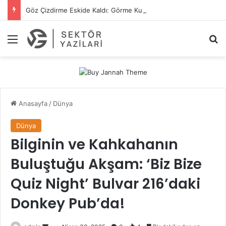
Göz Çizdirme Eskide Kaldı: Görme Kusurlarının Tedavisinde Yeni Nesil Lazer Dönemi
Menü
A
Anasayfa
/
Dünya
Dünya
Bilginin ve Kahkahanın
Buluştuğu Akşam: ‘Biz Bize
Quiz Night’ Bulvar 216’daki
Donkey Pub’da!