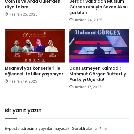
CoinTR ve Arda Güler’den
Serdar Saka’dan Müslüm
e
r
rüya takımı
Gürses ruhuyla Sezen Aksu
k
ı
şarkıları
Haziran 25, 2025
a
m
Haziran 24, 2025
i
,
l
y
e
a
p
p
a
a
r
y
o
z
l
e
Efsanevi yaz konserleri ile
Dans Etmeyen Kalmadı:
a
k
eğlenceli tatiller yaşanıyor
Mahmut Görgen Butterfly
o
â
Party’yi Uçurdu!
Haziran 19, 2025
l
o
Haziran 17, 2025
u
d
ş
a
t
k
Bir yanıt yazın
u
l
r
ı
m
i
E-posta adresiniz yayınlanmayacak.
Gerekli alanlar
*
ile
a
n