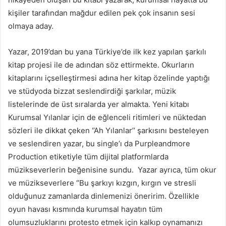
kişiler tarafından mağdur edilen pek çok insanın sesi
olmaya aday.
Yazar, 2019’dan bu yana Türkiye’de ilk kez yapılan şarkılı
kitap projesi ile de adından söz ettirmekte. Okurların
kitaplarını içselleştirmesi adına her kitap özelinde yaptığı
ve stüdyoda bizzat seslendirdiği şarkılar, müzik
listelerinde de üst sıralarda yer almakta. Yeni kitabı
Kurumsal Yılanlar için de eğlenceli ritimleri ve nüktedan
sözleri ile dikkat çeken ‘’Ah Yılanlar’’ şarkısını besteleyen
ve seslendiren yazar, bu single’ı da Purpleandmore
Production etiketiyle tüm dijital platformlarda
müzikseverlerin beğenisine sundu. Yazar ayrıca, tüm okur
ve müzikseverlere ‘’Bu şarkıyı kızgın, kırgın ve stresli
olduğunuz zamanlarda dinlemenizi öneririm. Özellikle
oyun havası kısmında kurumsal hayatın tüm
olumsuzluklarını protesto etmek için kalkıp oynamanızı