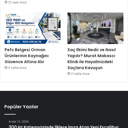
12 saat önce
Pefc Belgesi Orman
Saç Ekimi Nedir ve Nasıl
Ürünlerinin Kaynağını
Yapılır? Murat Makascı
Güvence Altına Alır
Klinik ile Hayalinizdeki
Saçlara Kavuşun
3 hafta önce
3 hafta önce
Popüler Yazılar
Aralık 13, 2024
300 Hz Kategorisinde İlklere İmza Atan Yeni Excalibur