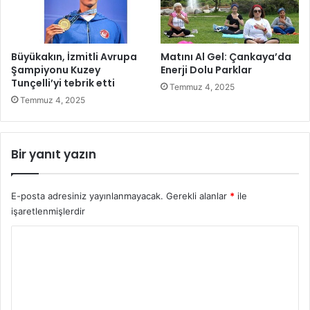
e
v
k
a
Büyükakın, İzmitli Avrupa
Matını Al Gel: Çankaya’da
m
Şampiyonu Kuzey
Enerji Dolu Parklar
p
Tunçelli’yi tebrik etti
Temmuz 4, 2025
a
Temmuz 4, 2025
n
y
a
Bir yanıt yazın
!
E-posta adresiniz yayınlanmayacak.
Gerekli alanlar
*
ile
işaretlenmişlerdir
Y
o
r
u