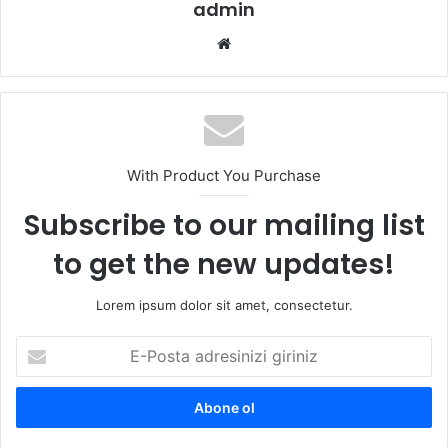
admin
We
b
sit
esi
With Product You Purchase
Subscribe to our mailing list
to get the new updates!
Lorem ipsum dolor sit amet, consectetur.
E
-
P
o
s