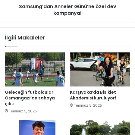
Samsung’dan Anneler Günü’ne özel dev
e
a
c
kampanya!
n
e
A
b
n
e
n
İlgili Makaleler
I
e
N
l
S
e
P
r
O
G
R
ü
T
n
S
ü
’
’
Geleceğin futbolcuları
Karşıyaka’da Bisiklet
t
n
Osmangazi’de sahaya
Akademisi kuruluyor!
a
e
çıktı
Temmuz 5, 2025
ö
Temmuz 5, 2025
z
e
l
d