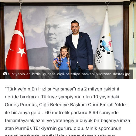
r
e
-
p
o
s
t
a
g
ö
turkiyenin-en-hizlisi-gunese-cigli-belediye-baskani-yildizdan-destek.jpg
n
d
“Türkiye’nin En Hızlısı Yarışması”nda 2 milyon rakibini
e
geride bırakarak Türkiye şampiyonu olan 10 yaşındaki
r
Güneş Pürmüs, Çiğli Belediye Başkanı Onur Emrah Yıldız
m
ile bir araya geldi. 60 metrelik parkuru 8.96 saniyede
e
tamamlayarak azmi ve yeteneğiyle büyük bir başarıya imza
k
atan Pürmüs Türkiye’nin gururu oldu. Minik sporcunun