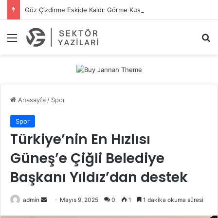
Göz Çizdirme Eskide Kaldı: Görme Kusurlarının Tedavisinde Yeni Nesil Lazer Dönemi
Menü
A
Anasayfa
/
Spor
Spor
Türkiye’nin En Hızlısı
Güneş’e Çiğli Belediye
Başkanı Yıldız’dan destek
admin
B
Mayıs 9, 2025
0
1
1 dakika okuma süresi
i