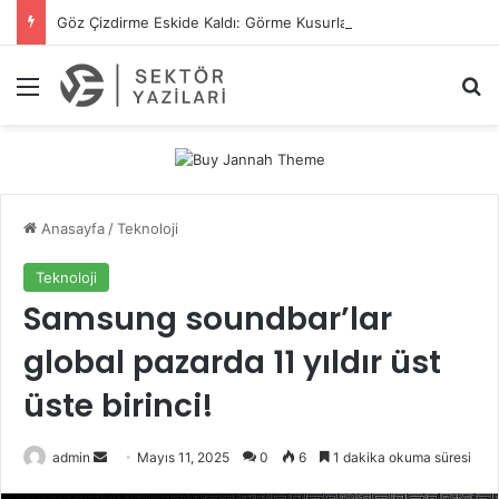
Göz Çizdirme Eskide Kaldı: Görme Kusurlarının Tedavisinde Yeni Nesil Lazer Dönemi
Menü
A
Anasayfa
/
Teknoloji
Teknoloji
Samsung soundbar’lar
global pazarda 11 yıldır üst
üste birinci!
admin
B
Mayıs 11, 2025
0
6
1 dakika okuma süresi
i