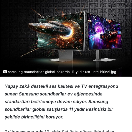
r
e
-
p
o
s
t
a
g
ö
samsung-soundbarlar-global-pazarda-11-yildir-ust-uste-birinci.jpg
n
d
Yapay zekâ destekli ses kalitesi ve TV entegrasyonu
e
sunan Samsung soundbar’lar ev eğlencesinde
r
standartları belirlemeye devam ediyor. Samsung
m
soundbar’lar global satışlarda 11 yıldır kesintisiz bir
e
şekilde birinciliğini koruyor.
k
TV inovasyonunda 19 yıldır üst üste dünya lideri olan