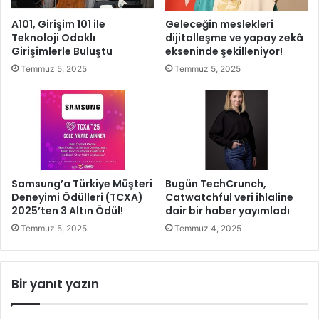
i
S
A101, Girişim 101 ile
Geleceğin meslekleri
n
a
Teknoloji Odaklı
dijitalleşme ve yapay zekâ
d
n
Girişimlerle Buluştu
ekseninde şekilleniyor!
e
d
Temmuz 5, 2025
Temmuz 5, 2025
S
a
e
l
l
y
ç
e
u
y
k
e
l
O
u
t
Samsung’a Türkiye Müşteri
Bugün TechCrunch,
’
u
Deneyimi Ödülleri (TCXA)
Catwatchful veri ihlaline
d
r
2025’ten 3 Altın Ödül!
dair bir haber yayımladı
a
u
Temmuz 5, 2025
Temmuz 4, 2025
A
p
t
M
a
a
Bir yanıt yazın
c
ç
a
Y
k
a