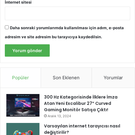
b
İnternet sitesi
e
v
e
E
Daha sonraki yorumlarımda kullanılması için adım, e-posta
m
adresim ve site adresim bu tarayıcıya kaydedilsin.
p
a
t
i
O
l
Popüler
Son Eklenen
Yorumlar
d
u
”
300 Hz Kategorisinde İlklere İmza
Atan Yeni Excalibur 27” Curved
Gaming Monitör Satışa Çıktı!
Aralık 13, 2024
Varsayılan internet tarayıcısı nasıl
değiştirilir?