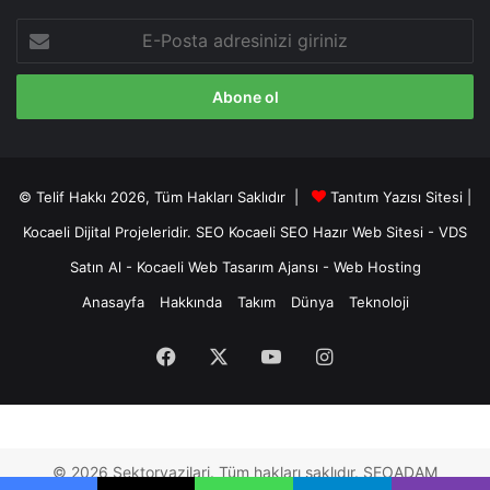
E-
Posta
adresinizi
giriniz
© Telif Hakkı 2026, Tüm Hakları Saklıdır |
Tanıtım Yazısı Sitesi |
Kocaeli Dijital
Projeleridir.
SEO
Kocaeli SEO
Hazır Web Sitesi
-
VDS
Satın Al
-
Kocaeli Web Tasarım Ajansı
-
Web Hosting
Anasayfa
Hakkında
Takım
Dünya
Teknoloji
Facebook
X
YouTube
Instagram
© 2026 Sektoryazilari. Tüm hakları saklıdır. SEOADAM