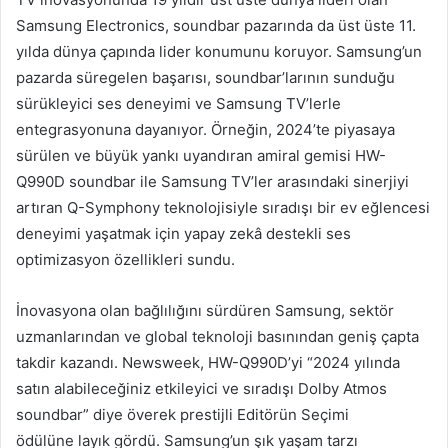
Samsung Electronics, soundbar pazarında da üst üste 11.
yılda dünya çapında lider konumunu koruyor. Samsung’un
pazarda süregelen başarısı, soundbar’larının sunduğu
sürükleyici ses deneyimi ve Samsung TV’lerle
entegrasyonuna dayanıyor. Örneğin, 2024’te piyasaya
sürülen ve büyük yankı uyandıran amiral gemisi HW-
Q990D soundbar ile Samsung TV’ler arasındaki sinerjiyi
artıran Q-Symphony teknolojisiyle sıradışı bir ev eğlencesi
deneyimi yaşatmak için yapay zekâ destekli ses
optimizasyon özellikleri sundu.
İnovasyona olan bağlılığını sürdüren Samsung, sektör
uzmanlarından ve global teknoloji basınından geniş çapta
takdir kazandı. Newsweek, HW-Q990D’yi “2024 yılında
satın alabileceğiniz etkileyici ve sıradışı Dolby Atmos
soundbar” diye överek prestijli Editörün Seçimi
ödülüne layık gördü. Samsung’un şık yaşam tarzı