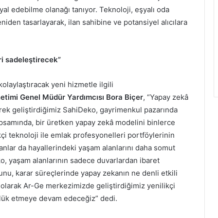
ayal edebilme olanağı tanıyor. Teknoloji, eşyalı oda
niden tasarlayarak, ilan sahibine ve potansiyel alıcılara
ri sadeleştirecek”
olaylaştıracak yeni hizmetle ilgili
etimi Genel Müdür Yardımcısı Bora Biçer
, “Yapay zekâ
irerek geliştirdiğimiz SahiDeko, gayrimenkul pazarında
apsamında, bir üretken yapay zekâ modelini binlerce
çi teknoloji ile emlak profesyonelleri portföylerinin
kanlar da hayallerindeki yaşam alanlarını daha somut
o, yaşam alanlarının sadece duvarlardan ibaret
nu, karar süreçlerinde yapay zekanın ne denli etkili
olarak Ar-Ge merkezimizde geliştirdiğimiz yenilikçi
ülük etmeye devam edeceğiz” dedi.