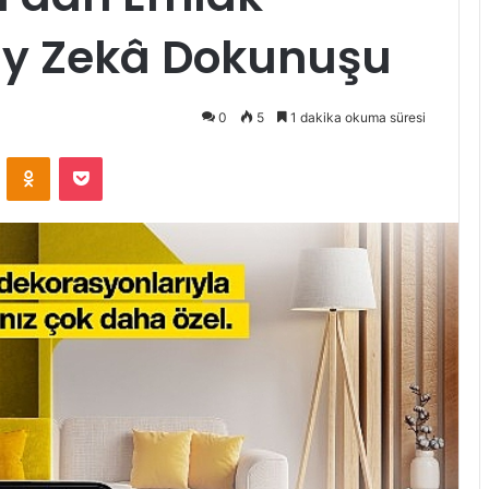
ay Zekâ Dokunuşu
0
5
1 dakika okuma süresi
ontakte
Odnoklassniki
Pocket