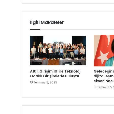
F
n
o
i
r
z
T
İlgili Makaleler
o
m
o
r
r
o
w
P
r
A101, Girişim 101 ile Teknoloji
Geleceğin 
o
Odaklı Girişimlerle Buluştu
dijitalleş
g
ekseninde ş
Temmuz 5, 2025
r
Temmuz 5, 
a
m
ı
’
n