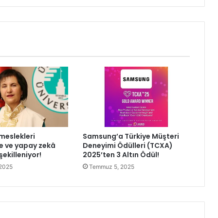
c
i
l
H
a
y
v
a
n
S
a
h
i
meslekleri
Samsung’a Türkiye Müşteri
p
me ve yapay zekâ
Deneyimi Ödülleri (TCXA)
l
ekilleniyor!
2025’ten 3 Altın Ödül!
e
2025
Temmuz 5, 2025
r
i
n
e
A