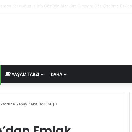
 Çizdirme Eskide Kaldı: Görme Kusurlarının Tedavisinde Yeni Nesil Laz
YAŞAM TARZI
DAHA
ektörüne Yapay Zekâ Dokunuşu
m’dan Emlak