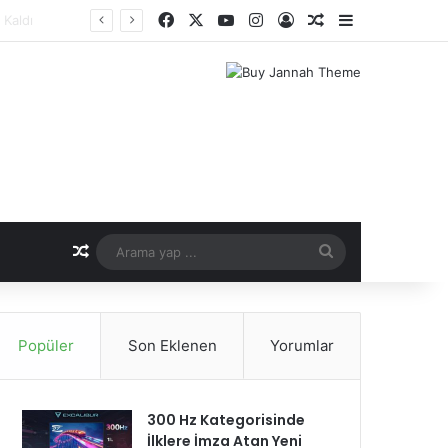
Facebook
X
YouTube
Instagram
Kayıt Ol
Rastgele Makale
Kenar Bölme
er Dönemi
Rastgele Makale
Arama
yap
...
Popüler
Son Eklenen
Yorumlar
300 Hz Kategorisinde
İlklere İmza Atan Yeni