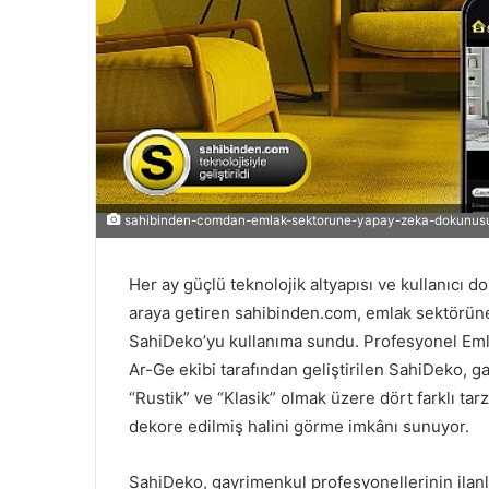
r
m
e
k
sahibinden-comdan-emlak-sektorune-yapay-zeka-dokunusu
Her ay güçlü teknolojik altyapısı ve kullanıcı dos
araya getiren sahibinden.com, emlak sektörüne 
SahiDeko’yu kullanıma sundu. Profesyonel Emlak
Ar-Ge ekibi tarafından geliştirilen SahiDeko, g
“Rustik” ve “Klasik” olmak üzere dört farklı ta
dekore edilmiş halini görme imkânı sunuyor.
SahiDeko, gayrimenkul profesyonellerinin ilanla