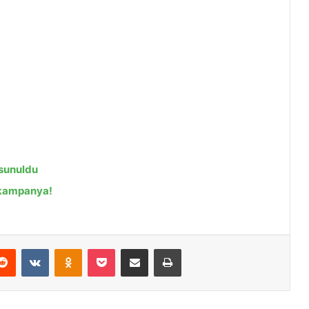
 sunuldu
 kampanya!
Reddit
VKontakte
Odnoklassniki
Pocket
E-Posta ile paylaş
Yazdır