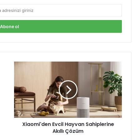
X
i
a
o
m
i
'
d
e
Xiaomi'den Evcil Hayvan Sahiplerine
n
Akıllı Çözüm
E
v