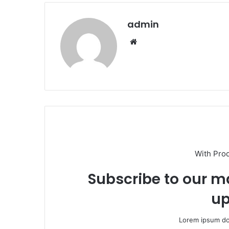
admin
We
b
sit
esi
With Pro
Subscribe to our ma
up
Lorem ipsum dol