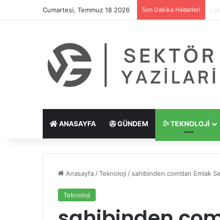
Cumartesi, Temmuz 18 2026
Son Dakika Haberleri
Göz
ANASAYFA
GÜNDEM
TEKNOLOJI
Anasayfa
/
Teknoloji
/
sahibinden.com’dan Emlak S
Teknoloji
sahibinden.co