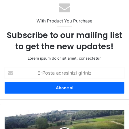
esi
With Product You Purchase
Subscribe to our mailing list
to get the new updates!
Lorem ipsum dolor sit amet, consectetur.
E
-
P
o
s
t
a
a
B
d
ü
r
y