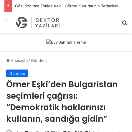
Göz Çizdirme Eskide Kaldı: Görme Kusurlarının Tedavisinde Yeni Nesil Lazer Dönemi
Menü
A
Anasayfa
/
Gündem
Gündem
Ömer Eşki’den Bulgaristan
seçimleri çağrısı:
“Demokratik haklarınızı
kullanın, sandığa gidin”