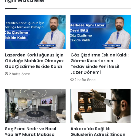
n
i
d
c
a
i
ş
n
l
i
a
n
r
y
a
ü
b
Lazerden Korktuğunuz İçin
Göz Çizdirme Eskide Kaldı:
z
i
Gözlüğe Mahkûm Olmayın:
Görme Kusurlarının
ü
l
Göz Çizdirme Eskide Kaldı
Tedavisinde Yeni Nesil
g
g
Lazer Dönemi
2 hafta önce
ü
i
2 hafta önce
l
l
d
e
ü
n
d
i
r
m
e
Saç Ekimi Nedir ve Nasıl
Ankara’da Sağlıklı
Yapılır? Murat Makascı
Gülüşlerin Adresi: Sincan
t