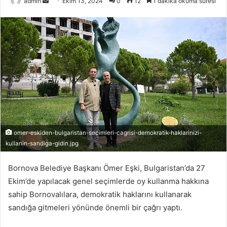
admin
B
Ekim 13, 2024
0
12
1 dakika okuma süresi
i
r
e
-
p
o
s
t
a
g
omer-eskiden-bulgaristan-secimleri-cagrisi-demokratik-haklarinizi-
ö
kullanin-sandiga-gidin.jpg
n
d
Bornova Belediye Başkanı Ömer Eşki, Bulgaristan’da 27
e
Ekim’de yapılacak genel seçimlerde oy kullanma hakkına
r
sahip Bornovalılara, demokratik haklarını kullanarak
m
sandığa gitmeleri yönünde önemli bir çağrı yaptı.
e
k