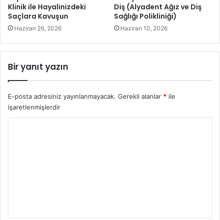
Klinik ile Hayalinizdeki
Diş (Alyadent Ağız ve Diş
o
Saçlara Kavuşun
Sağlığı Polikliniği)
p
l
Haziran 26, 2026
Haziran 10, 2026
a
n
t
Bir yanıt yazın
ı
s
ı
E-posta adresiniz yayınlanmayacak.
Gerekli alanlar
*
ile
işaretlenmişlerdir
Y
o
r
u
m
*