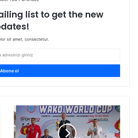
iling list to get the new
dates!
or sit amet, consectetur.
K
i
c
k
B