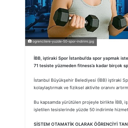
e
k
ogrencilere-yuzde-50-spor-indirimi.jpg
İBB, iştiraki Spor İstanbul’da spor yapmak ist
71 tesiste yüzmeden fitness’a kadar birçok sp
İstanbul Büyükşehir Belediyesi (İBB) iştiraki Spo
kolaylaştırmak ve fiziksel aktivite oranını art
Bu kapsamda yürütülen projeyle birlikte İBB, iş
işletilen tesislerinde yüzde 50 indirimle hizme
SİSTEM OTAMATİK OLARAK ÖĞRENCİYİ TAN