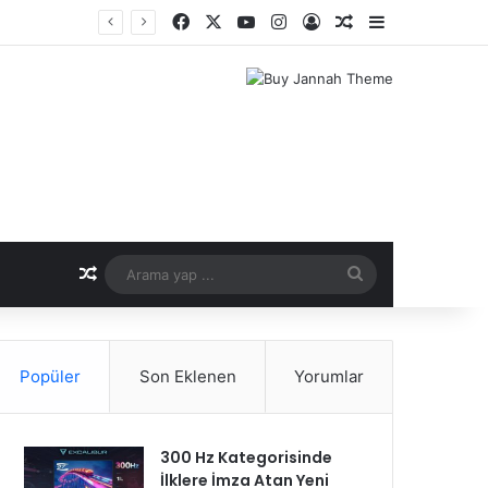
Facebook
X
YouTube
Instagram
Kayıt Ol
Rastgele Makale
Kenar Bölme
er Dönemi
Rastgele Makale
Arama
yap
...
Popüler
Son Eklenen
Yorumlar
300 Hz Kategorisinde
İlklere İmza Atan Yeni