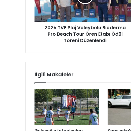
V
i
F
z
P
i
l
g
2025 TVF Plaj Voleybolu Bioderma
a
i
Pro Beach Tour Ören Etabı Ödül
j
r
V
Töreni Düzenlendi
i
o
n
l
i
e
z
y
b
İlgili Makaleler
o
l
u
B
i
o
d
e
r
Geleceğin futbolcuları
Karşıyaka’