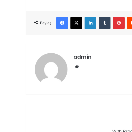
Facebook
X
LinkedIn
Tumblr
Pinterest
Paylaş
admin
We
b
sit
esi
With Pro