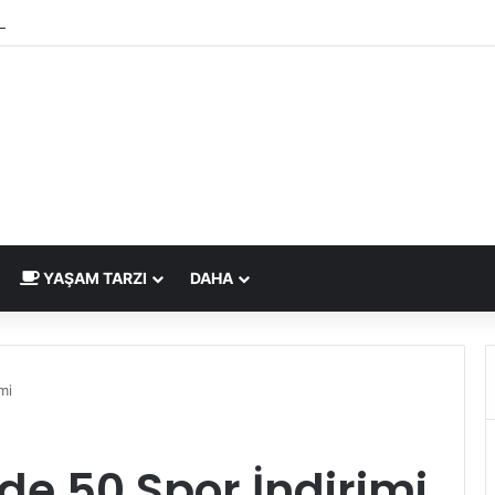
 Çizdirme Eskide Kaldı: Görme Kusurlarının Tedavisinde Yeni Nesil Laz
YAŞAM TARZI
DAHA
mi
de 50 Spor İndirimi