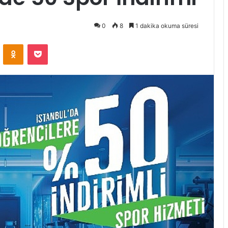
0
8
1 dakika okuma süresi
ontakte
Odnoklassniki
Pocket