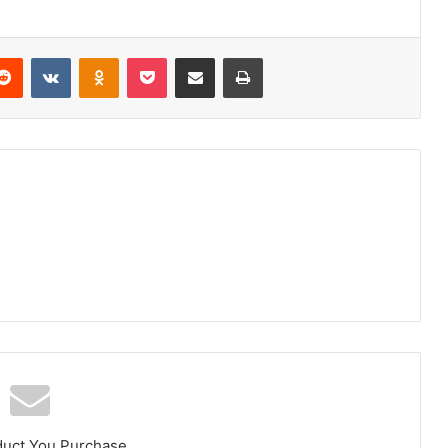
Reddit
VKontakte
Odnoklassniki
Pocket
E-Posta ile paylaş
Yazdır
duct You Purchase