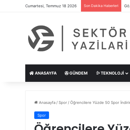
Cumartesi, Temmuz 18 2026
Son Dakika Haberleri
Göz
ANASAYFA
GÜNDEM
TEKNOLOJI
Anasayfa
/
Spor
/
Öğrencilere Yüzde 50 Spor İndiri
Spor
Öğrencilere Yüz