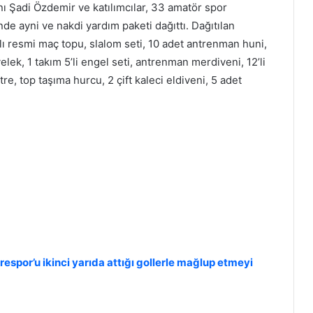
ı Şadi Özdemir ve katılımcılar, 33 amatör spor
e ayni ve nakdi yardım paketi dağıttı. Dağıtılan
 resmi maç topu, slalom seti, 10 adet antrenman huni,
ek, 1 takım 5’li engel seti, antrenman merdiveni, 12’li
, top taşıma hurcu, 2 çift kaleci eldiveni, 5 adet
por’u ikinci yarıda attığı gollerle mağlup etmeyi