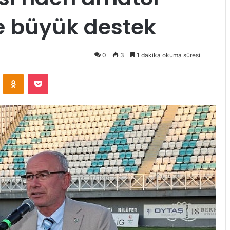
e büyük destek
0
3
1 dakika okuma süresi
ontakte
Odnoklassniki
Pocket