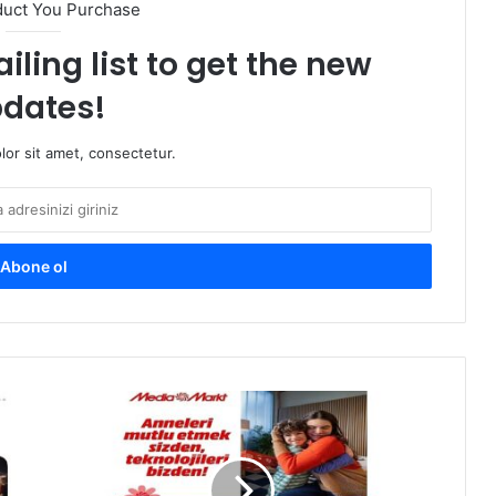
duct You Purchase
iling list to get the new
dates!
or sit amet, consectetur.
M
e
d
i
a