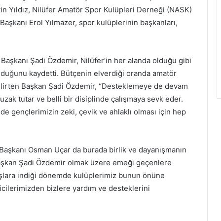
n Yıldız, Nilüfer Amatör Spor Kulüpleri Derneği (NASK)
aşkanı Erol Yılmazer, spor kulüplerinin başkanları,
aşkanı Şadi Özdemir, Nilüfer’in her alanda olduğu gibi
lduğunu kaydetti. Bütçenin elverdiği oranda amatör
i belirten Başkan Şadi Özdemir, “Desteklemeye de devam
uzak tutar ve belli bir disiplinde çalışmaya sevk eder.
de gençlerimizin zeki, çevik ve ahlaklı olması için hep
 Başkanı Osman Uçar da burada birlik ve dayanışmanın
aşkan Şadi Özdemir olmak üzere emeği geçenlere
şlara indiği dönemde kulüplerimiz bunun önüne
icilerimizden bizlere yardım ve desteklerini