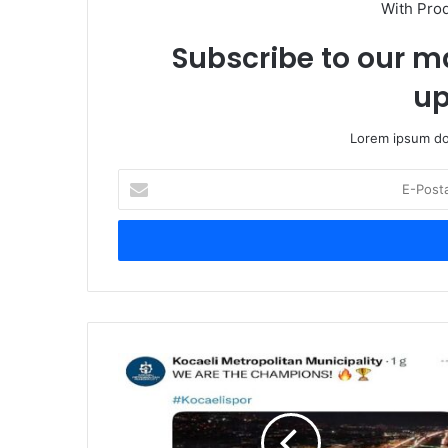
With Pro
Subscribe to our ma
up
Lorem ipsum dol
E
-
P
o
s
t
a
a
d
B
r
ü
e
y
s
ü
i
k