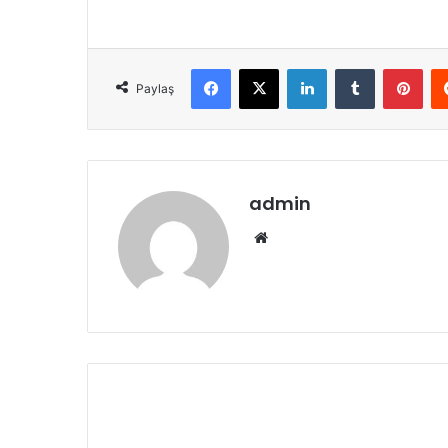
Facebook
X
LinkedIn
Tumblr
Pinterest
Paylaş
admin
We
b
sit
esi