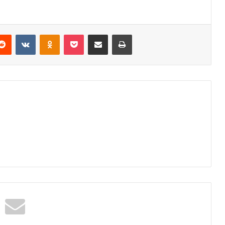
Reddit
VKontakte
Odnoklassniki
Pocket
E-Posta ile paylaş
Yazdır