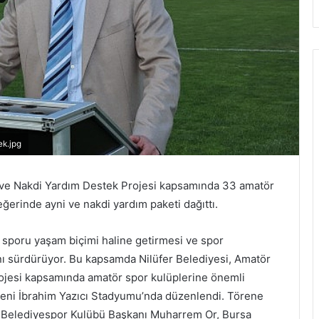
ek.jpg
i ve Nakdi Yardım Destek Projesi kapsamında 33 amatör
erinde ayni ve nakdi yardım paketi dağıttı.
n sporu yaşam biçimi haline getirmesi ve spor
nı sürdürüyor. Bu kapsamda Nilüfer Belediyesi, Amatör
ojesi kapsamında amatör spor kulüplerine önemli
reni İbrahim Yazıcı Stadyumu’nda düzenlendi. Törene
er Belediyespor Kulübü Başkanı Muharrem Or, Bursa