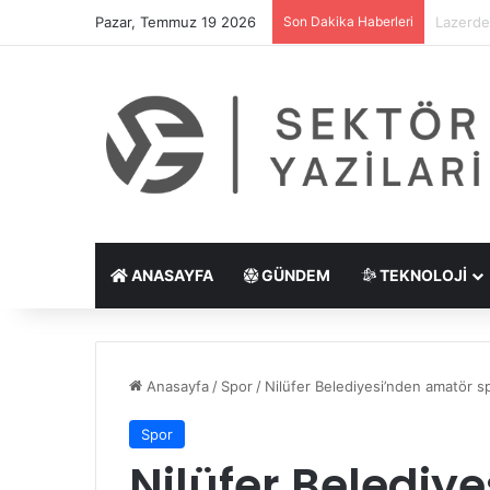
Pazar, Temmuz 19 2026
Son Dakika Haberleri
Göz Çiz
ANASAYFA
GÜNDEM
TEKNOLOJI
Anasayfa
/
Spor
/
Nilüfer Belediyesi’nden amatör s
Spor
Nilüfer Belediy