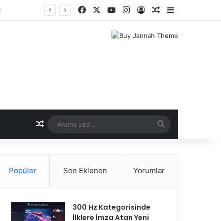
Facebook
X
YouTube
Instagram
Kayıt Ol
Rastgele Makale
Kenar Bölme
nemi
Rastgele Makale
Arama
yap
...
Popüler
Son Eklenen
Yorumlar
300 Hz Kategorisinde
İlklere İmza Atan Yeni