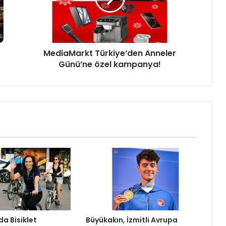
M
a
r
k
MediaMarkt Türkiye’den Anneler
t
Günü’ne özel kampanya!
T
ü
r
k
i
y
e
’
d
e
n
A
n
n
e
da Bisiklet
Büyükakın, İzmitli Avrupa
l