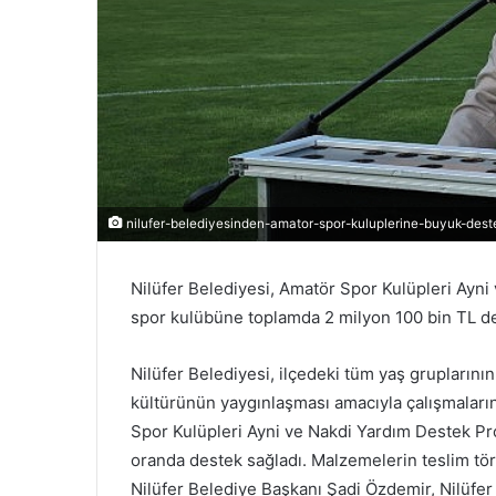
r
m
e
k
nilufer-belediyesinden-amator-spor-kuluplerine-buyuk-dest
Nilüfer Belediyesi, Amatör Spor Kulüpleri Ayn
spor kulübüne toplamda 2 milyon 100 bin TL değ
Nilüfer Belediyesi, ilçedeki tüm yaş gruplarını
kültürünün yaygınlaşması amacıyla çalışmaları
Spor Kulüpleri Ayni ve Nakdi Yardım Destek Pr
oranda destek sağladı. Malzemelerin teslim tö
Nilüfer Belediye Başkanı Şadi Özdemir, Nilüf