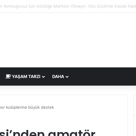
dirme Eskide Kaldı: Görme Kusurlarının Tedavisinde Yeni Nesil Lazer Dö
YAŞAM TARZI
DAHA
por kulüplerine büyük destek
esi’nden amatör