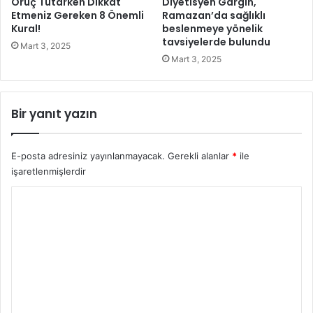
Oruç Tutarken Dikkat
Diyetisyen Gargin,
Y
Etmeniz Gereken 8 Önemli
Ramazan’da sağlıklı
a
Kural!
beslenmeye yönelik
tavsiyelerde bulundu
k
Mart 3, 2025
ı
Mart 3, 2025
n
l
a
Bir yanıt yazın
r
ı
n
E-posta adresiniz yayınlanmayacak.
Gerekli alanlar
*
ile
a
işaretlenmişlerdir
v
e
Y
E
o
n
g
r
e
u
l
l
m
i
*
A