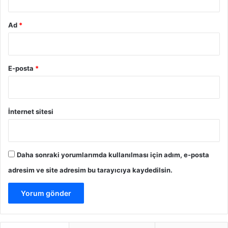
i
l
Ad
*
e
l
e
r
E-posta
*
i
n
e
S
İnternet sitesi
u
d
a
İ
Daha sonraki yorumlarımda kullanılması için adım, e-posta
n
d
adresim ve site adresim bu tarayıcıya kaydedilsin.
i
r
i
m