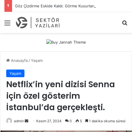
Göz Çizdirme Eskide Kaldı: Görme Kusurlarının Tedavisinde Yeni Nesil Lazer Dönemi
Menü
A
Anasayfa
/
Yaşam
Yaşam
Netflix’in yeni dizisi Senna
için özel gösterim
İstanbul’da gerçekleşti.
admin
B
Kasım 27, 2024
0
5
1 dakika okuma süresi
i