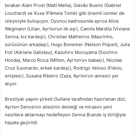
bırakan Alain Prost (Matt Mella), Galvão Bueno (Gabriel
Louchard) ve Xuxa (Pâmela Tomé) gibi önemli isimler de
izleyiciyle buluşuyor. Oyuncu kadrosunda ayrıca Alice
Wegmann (Lilian, Ayrton’un ilk eşi), Camila Márdila (Viviane
Senna, kız kardeşi), Christian Malheiros (Maurinho,
sürücünün arkadaşı), Hugo Bonemer (Nelson Piquet), Julia
Foti (Adriane Galisteu), Kazuhiro Muroyama (Soichiro
Honda), Marco Ricca (Milton, Ayrton’un babası), Nicolas
Cruz (Leonardo, erkek kardeşi), Rodrigo Veloso (Flávio,
eniştesi), Susana Ribeiro (Zaza, Ayrton’un annesi) yer
alıyor.
Brezilyalı yapım şirketi
Gullane
tarafından hazırlanan dizi,
Ayrton Senna’nın ailesinin desteği ve mirasını yeni
nesillere aktarmayı hedefleyen
Senna Brands
iş birliğiyle
hayata geçirildi.