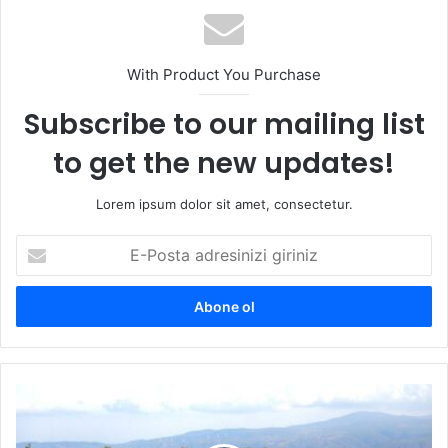
esi
With Product You Purchase
Subscribe to our mailing list
to get the new updates!
Lorem ipsum dolor sit amet, consectetur.
E
-
P
o
s
t
a
a
R
d
o
r
t