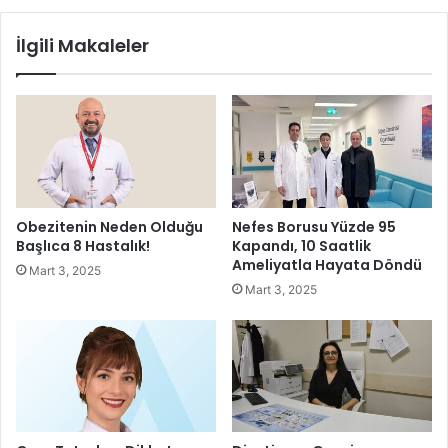
d
K
o
a
İlgili Makaleler
ğ
b
a
u
s
l
e
E
v
d
e
i
r
l
l
d
e
i
Obezitenin Neden Olduğu
Nefes Borusu Yüzde 95
r
,
Başlıca 8 Hastalık!
Kapandı, 10 Saatlik
i
G
Ameliyatla Hayata Döndü
Mart 3, 2025
b
a
Mart 3, 2025
e
z
k
i
l
,
i
Ş
y
e
o
h
r
i
.
t