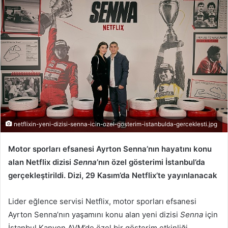
r
e
-
p
o
s
t
a
g
ö
netflixin-yeni-dizisi-senna-icin-ozel-gosterim-istanbulda-gerceklesti.jpg
n
d
Motor sporları efsanesi Ayrton Senna’nın hayatını konu
e
alan Netflix dizisi
Senna
’nın özel gösterimi İstanbul’da
r
gerçekleştirildi. Dizi, 29 Kasım’da Netflix’te yayınlanacak
m
e
Lider eğlence servisi Netflix, motor sporları efsanesi
k
Ayrton Senna’nın yaşamını konu alan yeni dizisi
Senna
için
İstanbul Kanyon AVM’de özel bir gösterim etkinliği