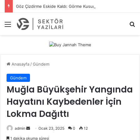
Göz Çizdirme Eskide Kaldı: Görme Kusurlarının Tedavisinde Yeni Nesil Lazer Dönemi
Menü
A
Anasayfa
/
Gündem
Gündem
Muğla Büyükşehir Yangında
Hayatını Kaybedenler İçin
Lokma Dağıttı
admin
B
Ocak 23, 2025
0
12
i
1 dakika okuma süresi