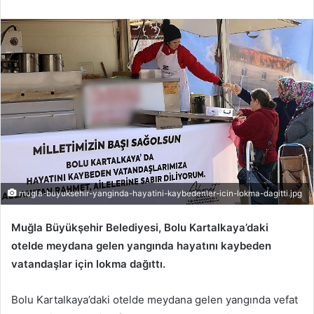
r
e
-
p
o
s
t
a
g
ö
n
d
mugla-buyuksehir-yanginda-hayatini-kaybedenler-icin-lokma-dagitti.jpg
e
Muğla Büyükşehir Belediyesi, Bolu Kartalkaya’daki
r
m
otelde meydana gelen yangında hayatını kaybeden
e
vatandaşlar için lokma dağıttı.
k
Bolu Kartalkaya’daki otelde meydana gelen yangında vefat