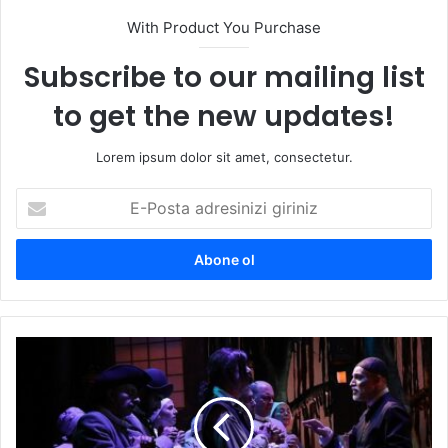
With Product You Purchase
Subscribe to our mailing list
to get the new updates!
Lorem ipsum dolor sit amet, consectetur.
E
-
P
o
s
t
a
a
Ş
d
e
r
h
e
r
s
i