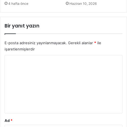
4 hafta önce
Haziran 10, 2026
Bir yanıt yazın
E-posta adresiniz yayınlanmayacak.
Gerekli alanlar
*
ile
işaretlenmişlerdir
Y
o
r
u
m
*
Ad
*