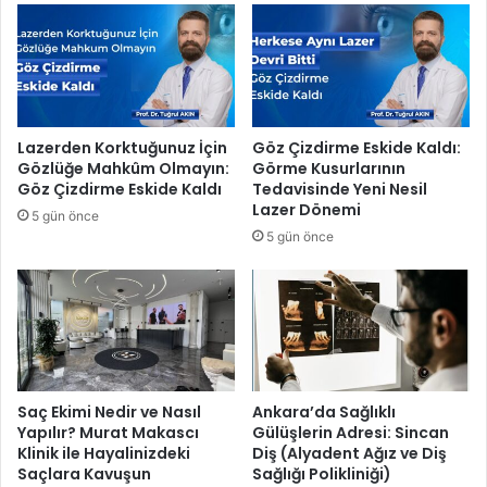
e
’
h
t
i
e
r
n
’
e
d
ğ
Lazerden Korktuğunuz İçin
Göz Çizdirme Eskide Kaldı:
e
i
Gözlüğe Mahkûm Olmayın:
Görme Kusurlarının
t
Göz Çizdirme Eskide Kaldı
Tedavisinde Yeni Nesil
i
Lazer Dönemi
5 gün önce
m
5 gün önce
e
d
e
s
t
e
k
Saç Ekimi Nedir ve Nasıl
Ankara’da Sağlıklı
Yapılır? Murat Makascı
Gülüşlerin Adresi: Sincan
Klinik ile Hayalinizdeki
Diş (Alyadent Ağız ve Diş
Saçlara Kavuşun
Sağlığı Polikliniği)