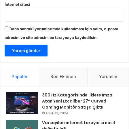
İnternet sitesi
y
a
r
e
Daha sonraki yorumlarımda kullanılması için adım, e-posta
t
adresim ve site adresim bu tarayıcıya kaydedilsin.
Popüler
Son Eklenen
Yorumlar
300 Hz Kategorisinde İlklere İmza
Atan Yeni Excalibur 27” Curved
Gaming Monitör Satışa Çıktı!
Aralık 13, 2024
Varsayılan internet tarayıcısı nasıl
değiştirilir?