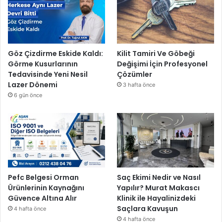
Göz Çizdirme Eskide Kaldı:
Kilit Tamiri Ve Göbeği
Görme Kusurlarının
Değişimi İçin Profesyonel
Tedavisinde Yeni Nesil
Çözümler
Lazer Dönemi
3 hafta önce
6 gün önce
Pefc Belgesi Orman
Saç Ekimi Nedir ve Nasıl
Ürünlerinin Kaynağını
Yapılır? Murat Makascı
Güvence Altına Alır
Klinik ile Hayalinizdeki
Saçlara Kavuşun
4 hafta önce
4 hafta önce