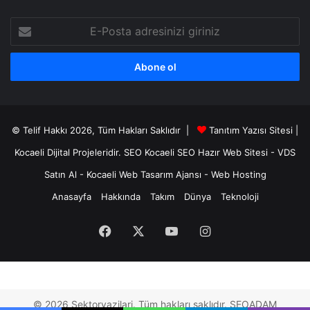
E-
Posta
adresinizi
giriniz
© Telif Hakkı 2026, Tüm Hakları Saklıdır |
Tanıtım Yazısı Sitesi |
Kocaeli Dijital
Projeleridir.
SEO
Kocaeli SEO
Hazır Web Sitesi
-
VDS
Satın Al
-
Kocaeli Web Tasarım Ajansı
-
Web Hosting
Anasayfa
Hakkında
Takım
Dünya
Teknoloji
Facebook
X
YouTube
Instagram
© 2026 Sektoryazilari. Tüm hakları saklıdır. SEOADAM