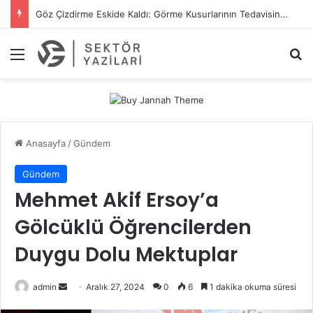
Göz Çizdirme Eskide Kaldı: Görme Kusurlarının Tedavisinde Yeni Nesil Lazer Dönemi
Menü
A
Anasayfa
/
Gündem
Gündem
Mehmet Akif Ersoy’a
Gölcüklü Öğrencilerden
Duygu Dolu Mektuplar
admin
B
Aralık 27, 2024
0
6
1 dakika okuma süresi
i