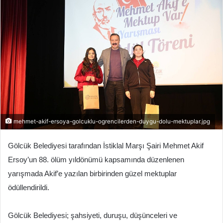
r
e
-
p
o
s
t
a
g
ö
mehmet-akif-ersoya-golcuklu-ogrencilerden-duygu-dolu-mektuplar.jpg
n
d
Gölcük Belediyesi tarafından İstiklal Marşı Şairi Mehmet Akif
e
Ersoy’un 88. ölüm yıldönümü kapsamında düzenlenen
r
m
yarışmada Akif’e yazılan birbirinden güzel mektuplar
e
ödüllendirildi.
k
Gölcük Belediyesi; şahsiyeti, duruşu, düşünceleri ve