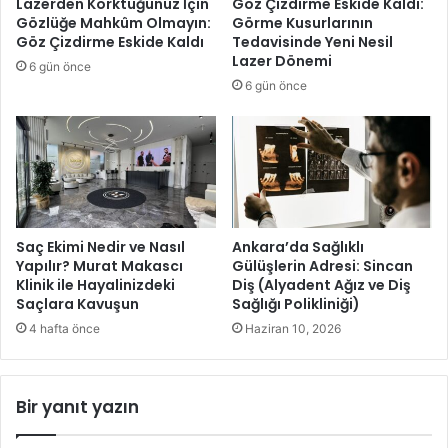
Lazerden Korktuğunuz İçin
Göz Çizdirme Eskide Kaldı:
ı
i
Gözlüğe Mahkûm Olmayın:
Görme Kusurlarının
l
ğ
Göz Çizdirme Eskide Kaldı
Tedavisinde Yeni Nesil
ı
i
Lazer Dönemi
6 gün önce
n
B
6 gün önce
ı
ö
k
l
u
ü
t
m
l
ü
a
’
d
n
ı
d
Saç Ekimi Nedir ve Nasıl
Ankara’da Sağlıklı
e
Yapılır? Murat Makascı
Gülüşlerin Adresi: Sincan
Klinik ile Hayalinizdeki
Diş (Alyadent Ağız ve Diş
n
Saçlara Kavuşun
Sağlığı Polikliniği)
Ö
z
4 hafta önce
Haziran 10, 2026
e
l
İ
Bir yanıt yazın
n
s