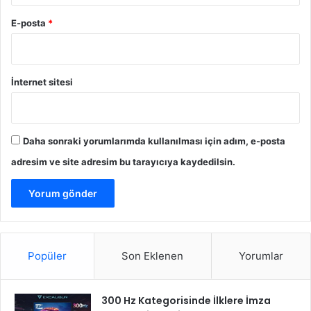
a
E-posta
*
ş
a
d
ı
İnternet sitesi
Daha sonraki yorumlarımda kullanılması için adım, e-posta
adresim ve site adresim bu tarayıcıya kaydedilsin.
Popüler
Son Eklenen
Yorumlar
300 Hz Kategorisinde İlklere İmza