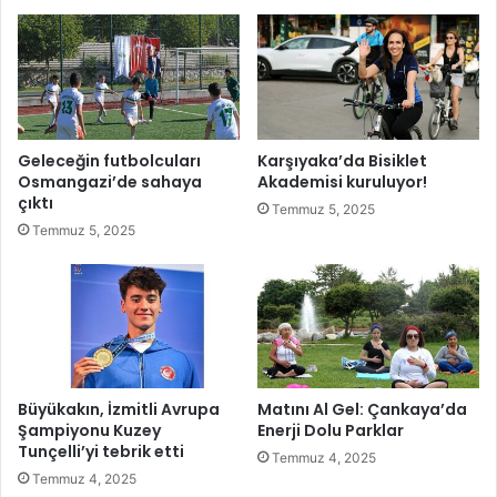
e
d
i
ğ
i
T
a
Geleceğin futbolcuları
Karşıyaka’da Bisiklet
k
Osmangazi’de sahaya
Akademisi kuruluyor!
ı
çıktı
Temmuz 5, 2025
m
Temmuz 5, 2025
T
E
K
N
O
F
E
S
Büyükakın, İzmitli Avrupa
Matını Al Gel: Çankaya’da
T
Şampiyonu Kuzey
Enerji Dolu Parklar
K
Tunçelli’yi tebrik etti
Temmuz 4, 2025
K
Temmuz 4, 2025
T