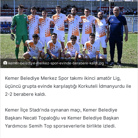
-
p
o
s
t
a
g
ö
kemer-belediye-merkez-spor-evinde-berabere-kaldi.jpg
n
d
Kemer Belediye Merkez Spor takımı ikinci amatör Lig,
e
üçüncü grupta evinde karşılaştığı Korkuteli İdmanyurdu ile
r
2-2 berabere kaldı.
m
e
Kemer İlçe Stadı’nda oynanan maçı, Kemer Belediye
k
Başkanı Necati Topaloğlu ve Kemer Belediye Başkan
Yardımcısı Semih Top sporseverlerle birlikte izledi.