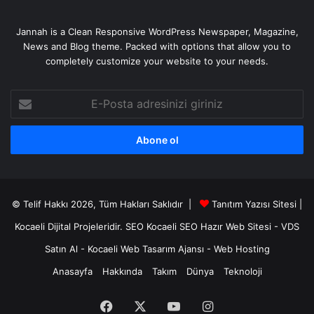
Jannah is a Clean Responsive WordPress Newspaper, Magazine,
News and Blog theme. Packed with options that allow you to
completely customize your website to your needs.
E-
Posta
adresinizi
giriniz
© Telif Hakkı 2026, Tüm Hakları Saklıdır |
Tanıtım Yazısı Sitesi |
Kocaeli Dijital
Projeleridir.
SEO
Kocaeli SEO
Hazır Web Sitesi
-
VDS
Satın Al
-
Kocaeli Web Tasarım Ajansı
-
Web Hosting
Anasayfa
Hakkında
Takım
Dünya
Teknoloji
Facebook
X
YouTube
Instagram