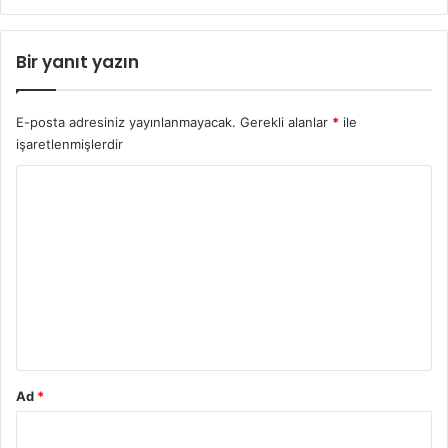
C
’
Bir yanıt yazın
d
e
Ç
E-posta adresiniz yayınlanmayacak.
Gerekli alanlar
*
ile
i
işaretlenmişlerdir
f
t
Y
e
Ö
o
d
r
ü
u
l
S
m
e
*
v
i
n
Ad
*
c
i
Y