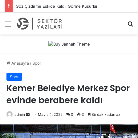
Göz Çizdirme Eskide Kaldı: Görme Kusurlarının Tedavisinde Yeni Nesil Lazer Dönemi
Menü
A
Anasayfa
/
Spor
Spor
Kemer Belediye Merkez Spor
evinde berabere kaldı
admin
B
Mayıs 4, 2025
0
3
Bir dakikadan az
i
r
e