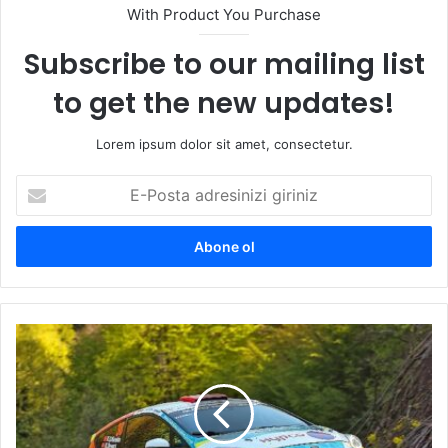
With Product You Purchase
Subscribe to our mailing list
to get the new updates!
Lorem ipsum dolor sit amet, consectetur.
E
-
P
o
s
t
a
a
K
d
a
r
r
e
t
s
e
i
p