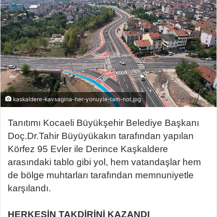
-
p
o
s
t
a
g
ö
kaskaldere-kavsagina-her-yonuyle-tam-not.jpg
n
d
Tanıtımı Kocaeli Büyükşehir Belediye Başkanı
e
Doç.Dr.Tahir Büyüyükakın tarafından yapılan
r
Körfez 95 Evler ile Derince Kaşkaldere
m
arasındaki tablo gibi yol, hem vatandaşlar hem
e
k
de bölge muhtarları tarafından memnuniyetle
karşılandı.
HERKESİN TAKDİRİNİ KAZANDI