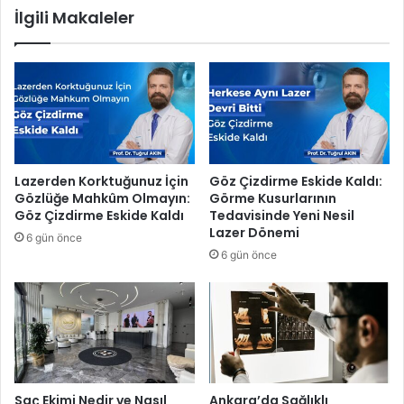
İlgili Makaleler
j
l
i
u
k
ş
s
m
o
a
r
l
u
a
n
r
l
ı
Lazerden Korktuğunuz İçin
Göz Çizdirme Eskide Kaldı:
a
”
Gözlüğe Mahkûm Olmayın:
Görme Kusurlarının
r
n
Göz Çizdirme Eskide Kaldı
Tedavisinde Yeni Nesil
m
d
Lazer Dönemi
6 gün önce
ı
a
6 gün önce
?
m
a
l
i
v
e
i
d
Saç Ekimi Nedir ve Nasıl
Ankara’da Sağlıklı