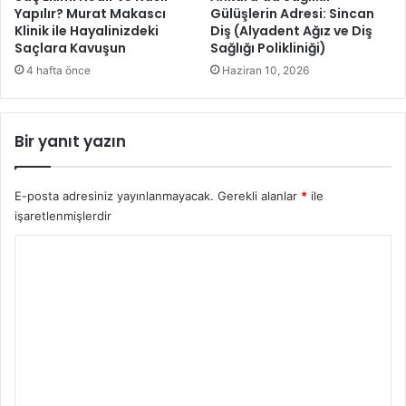
a
Yapılır? Murat Makascı
Gülüşlerin Adresi: Sincan
Klinik ile Hayalinizdeki
Diş (Alyadent Ağız ve Diş
r
Saçlara Kavuşun
Sağlığı Polikliniği)
i
ö
4 hafta önce
Haziran 10, 2026
z
e
r
Bir yanıt yazın
k
l
i
E-posta adresiniz yayınlanmayacak.
Gerekli alanlar
*
ile
k
işaretlenmişlerdir
v
u
Y
r
o
g
u
r
s
u
u
m
*