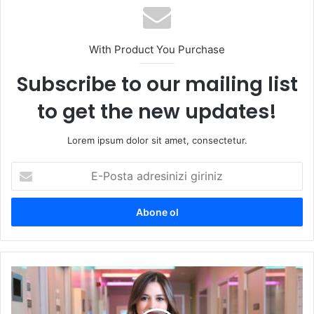
esi
With Product You Purchase
Subscribe to our mailing list
to get the new updates!
Lorem ipsum dolor sit amet, consectetur.
E
-
P
o
s
t
a
a
T
d
e
r
k