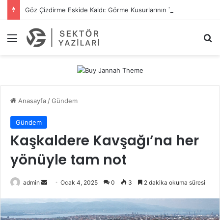
Göz Çizdirme Eskide Kaldı: Görme Kusurlarının Tedavisinde Yeni Nesil Lazer Dönemi
Menü
A
Anasayfa
/
Gündem
Gündem
Kaşkaldere Kavşağı’na her
yönüyle tam not
admin
B
Ocak 4, 2025
0
3
2 dakika okuma süresi
i
r
e