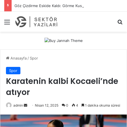
Göz Çizdirme Eskide Kaldı: Görme Kusurlarının Tedavisinde Yeni Nesil Lazer Dönemi
Menü
A
Anasayfa
/
Spor
Spor
Karatenin kalbi Kocaeli’nde
atıyor
admin
B
Nisan 12, 2025
0
4
1 dakika okuma süresi
i
r
e