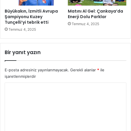
e
l
Büyükakın, İzmitli Avrupa
Matını Al Gel: Çankaya’da
i
Şampiyonu Kuzey
Enerji Dolu Parklar
r
Tunçelli’yi tebrik etti
Temmuz 4, 2025
ü
Temmuz 4, 2025
z
g
a
Bir yanıt yazın
r
ı
e
E-posta adresiniz yayınlanmayacak.
Gerekli alanlar
*
ile
s
işaretlenmişlerdir
t
i
Y
o
r
u
m
*