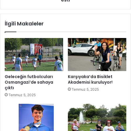
l
i
i
a
'
Ş
İlgili Makaleler
n
a
i
m
a
p
n
i
b
y
e
o
a
n
n
a
p
s
Geleceğin futbolcuları
Karşıyaka’da Bisiklet
a
ı
Osmangazi’de sahaya
Akademisi kuruluyor!
y
’
çıktı
Temmuz 5, 2025
l
n
Temmuz 5, 2025
a
d
ş
a
t
K
ı
o
c
a