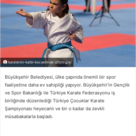
-
p
o
s
t
a
g
ö
karatenin-kalbi-kocaelinde-atiyor.jpg
n
d
Büyükşehir Belediyesi, ülke çapında önemli bir spor
e
faaliyetine daha ev sahipliği yapıyor. Büyükşehir’in Gençlik
r
ve Spor Bakanlığı ile Türkiye Karate Federasyonu iş
m
birliğinde düzenlediği Türkiye Çocuklar Karate
e
Şampiyonası heyecanlı ve bir o kadar da zevkli
k
müsabakalarla başladı.