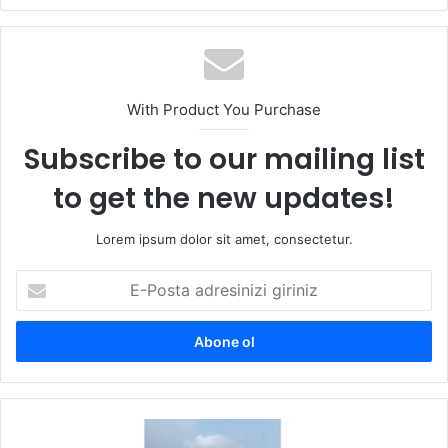
b
sit
esi
With Product You Purchase
Subscribe to our mailing list
to get the new updates!
Lorem ipsum dolor sit amet, consectetur.
E
-
P
o
s
t
a
a
B
d