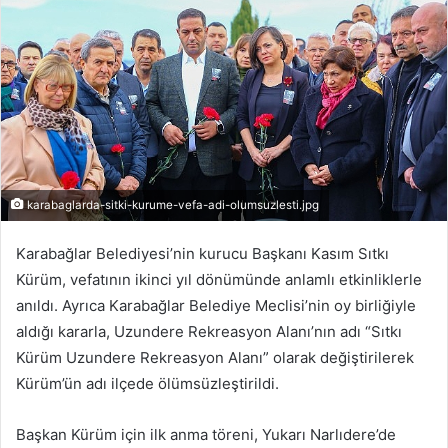
-
p
o
s
t
a
g
ö
karabaglarda-sitki-kurume-vefa-adi-olumsuzlesti.jpg
n
d
Karabağlar Belediyesi’nin kurucu Başkanı Kasım Sıtkı
e
Kürüm, vefatının ikinci yıl dönümünde anlamlı etkinliklerle
r
anıldı. Ayrıca Karabağlar Belediye Meclisi’nin oy birliğiyle
m
aldığı kararla, Uzundere Rekreasyon Alanı’nın adı “Sıtkı
e
Kürüm Uzundere Rekreasyon Alanı” olarak değiştirilerek
k
Kürüm’ün adı ilçede ölümsüzleştirildi.
Başkan Kürüm için ilk anma töreni, Yukarı Narlıdere’de