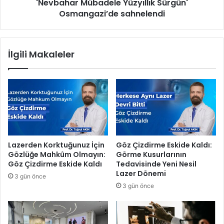
c
'Nevbahar Mübadele Yüzyıllık Sürgün'
M
u
Osmangazi’de sahnelendi
ü
k
b
l
a
a
d
İlgili Makaleler
r
e
i
l
ç
e
i
Y
n
ü
e
z
v
y
k
ı
a
l
Lazerden Korktuğunuz İçin
Göz Çizdirme Eskide Kaldı:
z
l
Gözlüğe Mahkûm Olmayın:
Görme Kusurlarının
a
ı
Göz Çizdirme Eskide Kaldı
Tedavisinde Yeni Nesil
n
k
Lazer Dönemi
3 gün önce
l
S
3 gün önce
a
ü
r
r
ı
g
n
ü