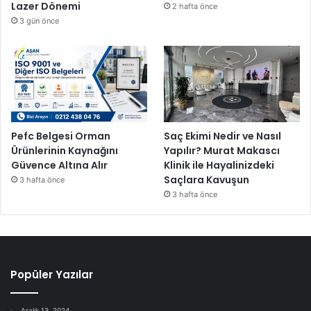
Lazer Dönemi
2 hafta önce
3 gün önce
Pefc Belgesi Orman
Saç Ekimi Nedir ve Nasıl
Ürünlerinin Kaynağını
Yapılır? Murat Makascı
Güvence Altına Alır
Klinik ile Hayalinizdeki
Saçlara Kavuşun
3 hafta önce
3 hafta önce
Popüler Yazılar
Aralık 13, 2024