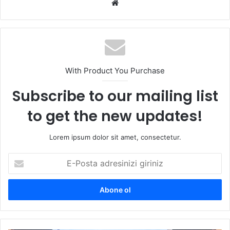
We
b
sit
esi
With Product You Purchase
Subscribe to our mailing list
to get the new updates!
Lorem ipsum dolor sit amet, consectetur.
E
-
P
o
s
t
a