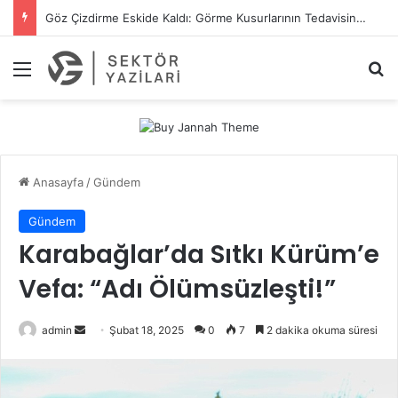
Kilit Tamiri Ve Göbeği Değişimi İçin Profesyonel Çözümler
Menü
A
Anasayfa
/
Gündem
Gündem
Karabağlar’da Sıtkı Kürüm’e
Vefa: “Adı Ölümsüzleşti!”
admin
B
Şubat 18, 2025
0
7
2 dakika okuma süresi
i
r
e