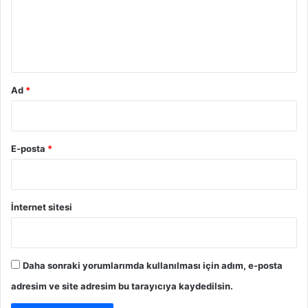
u
n
n
ç
d
m
l
i
*
e
n
d
Ad
*
i
r
e
c
E-posta
*
e
k
İnternet sitesi
Daha sonraki yorumlarımda kullanılması için adım, e-posta
adresim ve site adresim bu tarayıcıya kaydedilsin.