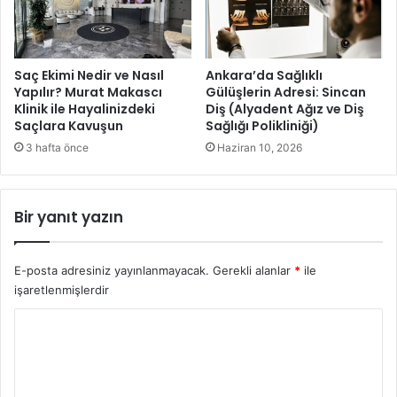
ı
n
ö
'
n
O
l
s
Saç Ekimi Nedir ve Nasıl
Ankara’da Sağlıklı
e
m
Yapılır? Murat Makascı
Gülüşlerin Adresi: Sincan
m
Klinik ile Hayalinizdeki
Diş (Alyadent Ağız ve Diş
a
Saçlara Kavuşun
Sağlığı Polikliniği)
e
n
d
g
3 hafta önce
Haziran 10, 2026
e
a
a
z
i
i
Bir yanıt yazın
l
’
e
d
l
e
E-posta adresiniz yayınlanmayacak.
Gerekli alanlar
*
ile
e
s
işaretlenmişlerdir
r
a
i
h
Y
b
n
o
i
e
l
l
r
i
e