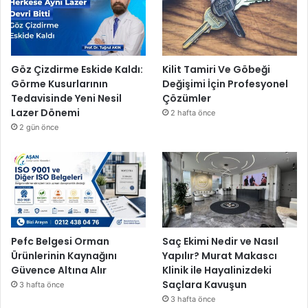
Göz Çizdirme Eskide Kaldı:
Kilit Tamiri Ve Göbeği
Görme Kusurlarının
Değişimi İçin Profesyonel
Tedavisinde Yeni Nesil
Çözümler
Lazer Dönemi
2 hafta önce
2 gün önce
Pefc Belgesi Orman
Saç Ekimi Nedir ve Nasıl
Ürünlerinin Kaynağını
Yapılır? Murat Makascı
Güvence Altına Alır
Klinik ile Hayalinizdeki
Saçlara Kavuşun
3 hafta önce
3 hafta önce