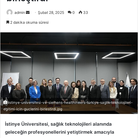
admin
B
Şubat 28, 2025
0
33
i
2 dakika okuma süresi
r
e
-
p
o
s
t
a
g
ö
n
istinye-universitesi-ve-siemens-healthineers-turkiye-saglik-teknolojileri-
d
egitimi-icin-guclerini-birlestirdi.jpg
e
İstinye Üniversitesi, sağlık teknolojileri alanında
r
m
geleceğin profesyonellerini yetiştirmek amacıyla