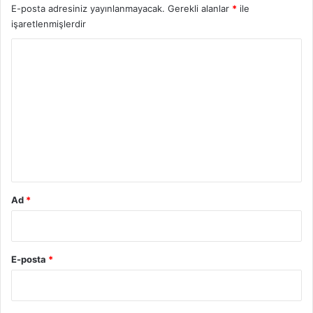
i
E-posta adresiniz yayınlanmayacak.
Gerekli alanlar
*
ile
f
işaretlenmişlerdir
Y
o
r
u
m
*
Ad
*
E-posta
*