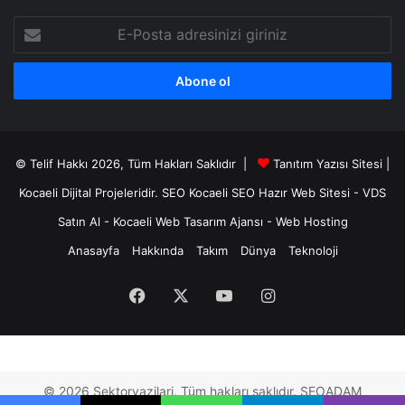
E-
Posta
adresinizi
giriniz
© Telif Hakkı 2026, Tüm Hakları Saklıdır |
Tanıtım Yazısı Sitesi |
Kocaeli Dijital
Projeleridir.
SEO
Kocaeli SEO
Hazır Web Sitesi
-
VDS
Satın Al
-
Kocaeli Web Tasarım Ajansı
-
Web Hosting
Anasayfa
Hakkında
Takım
Dünya
Teknoloji
Facebook
X
YouTube
Instagram
© 2026 Sektoryazilari. Tüm hakları saklıdır. SEOADAM