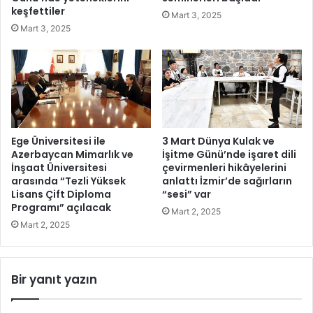
e
a
keşfettiler
Mart 3, 2025
l
n
Mart 3, 2025
k
v
o
e
n
r
d
i
u
c
i
a
r
Ege Üniversitesi ile
3 Mart Dünya Kulak ve
k
Azerbaycan Mimarlık ve
İşitme Günü’nde işaret dili
İnşaat Üniversitesi
çevirmenleri hikâyelerini
e
arasında “Tezli Yüksek
anlattı İzmir’de sağırların
o
Lisans Çift Diploma
“sesi” var
l
Programı” açılacak
o
Mart 2, 2025
Mart 2, 2025
j
i
k
k
Bir yanıt yazın
e
ş