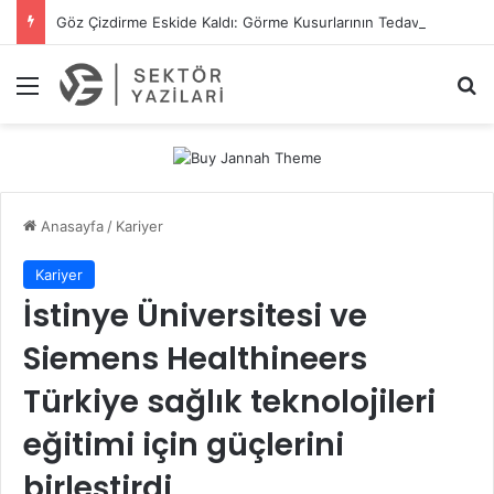
Göz Çizdirme Eskide Kaldı: Görme Kusurlarının Tedavisinde Yeni Nesil Lazer Dönemi
Menü
A
Anasayfa
/
Kariyer
Kariyer
İstinye Üniversitesi ve
Siemens Healthineers
Türkiye sağlık teknolojileri
eğitimi için güçlerini
birleştirdi