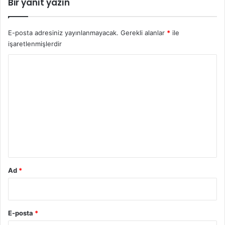
Bir yanıt yazın
v
e
a
E-posta adresiniz yayınlanmayacak.
Gerekli alanlar
*
ile
i
işaretlenmişlerdir
l
e
Y
l
o
e
r
r
i
u
y
a
m
r
*
d
ı
m
Ad
*
b
e
k
l
E-posta
*
i
y