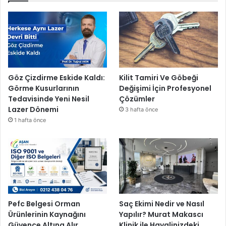
Göz Çizdirme Eskide Kaldı:
Kilit Tamiri Ve Göbeği
Görme Kusurlarının
Değişimi İçin Profesyonel
Tedavisinde Yeni Nesil
Çözümler
Lazer Dönemi
3 hafta önce
1 hafta önce
Pefc Belgesi Orman
Saç Ekimi Nedir ve Nasıl
Ürünlerinin Kaynağını
Yapılır? Murat Makascı
Güvence Altına Alır
Klinik ile Hayalinizdeki