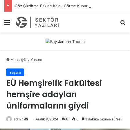
Göz Çizdirme Eskide Kaldı: Görme Kusurlarının Tedavisinde Yeni Nesil Lazer Dönemi
Menü
A
Anasayfa
/
Yaşam
Yaşam
EÜ Hemşirelik Fakültesi
hemşire adayları
üniformalarını giydi
admin
B
Aralık 9, 2024
0
6
1 dakika okuma süresi
i