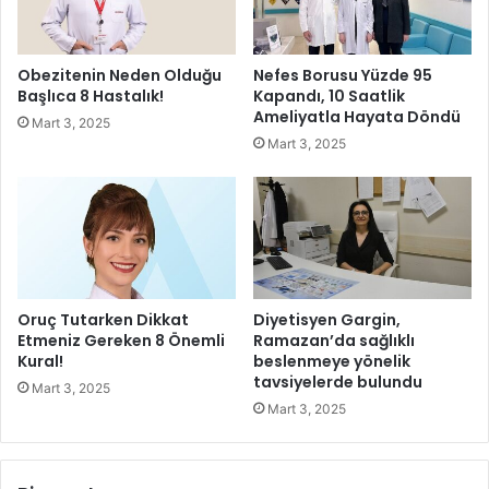
a
l
l
e
i
r
Obezitenin Neden Olduğu
Nefes Borusu Yüzde 95
b
a
Başlıca 8 Hastalık!
Kapandı, 10 Saatlik
i
r
Ameliyatla Hayata Döndü
Mart 3, 2025
y
t
Mart 3, 2025
e
ı
t
y
o
r
:
B
a
ğ
Oruç Tutarken Dikkat
Diyetisyen Gargin,
ı
Etmeniz Gereken 8 Önemli
Ramazan’da sağlıklı
m
Kural!
beslenmeye yönelik
tavsiyelerde bulundu
l
Mart 3, 2025
ı
Mart 3, 2025
l
a
r