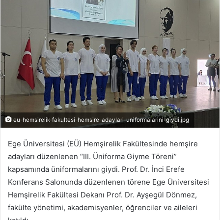
r
e
-
p
o
s
t
a
g
ö
eu-hemsirelik-fakultesi-hemsire-adaylari-uniformalarini-giydi.jpg
n
d
Ege Üniversitesi (EÜ) Hemşirelik Fakültesinde hemşire
e
adayları düzenlenen “III. Üniforma Giyme Töreni”
r
kapsamında üniformalarını giydi. Prof. Dr. İnci Erefe
m
Konferans Salonunda düzenlenen törene Ege Üniversitesi
e
Hemşirelik Fakültesi Dekanı Prof. Dr. Ayşegül Dönmez,
k
fakülte yönetimi, akademisyenler, öğrenciler ve aileleri