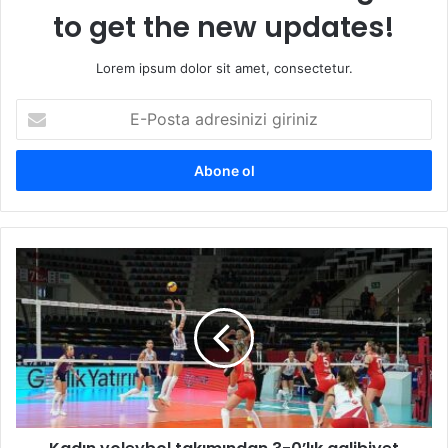
to get the new updates!
Lorem ipsum dolor sit amet, consectetur.
E
-
P
o
s
t
a
a
K
d
a
r
d
e
ı
s
n
i
v
n
o
i
l
z
e
i
y