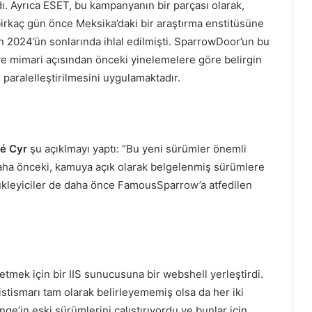
rdı. Ayrıca ESET, bu kampanyanın bir parçası olarak,
irkaç gün önce Meksika’daki bir araştırma enstitüsüne
ran 2024’ün sonlarında ihlal edilmişti. SparrowDoor’un bu
i ve mimari açısından önceki yinelemelere göre belirgin
n paralelleştirilmesini uygulamaktadır.
té Cyr
şu açıklmayı yaptı: “Bu yeni sürümler önemli
aha önceki, kamuya açık olarak belgelenmiş sürümlere
n yükleyiciler de daha önce FamousSparrow’a atfedilen
tmek için bir IIS sunucusuna bir webshell yerleştirdi.
istismarı tam olarak belirleyememiş olsa da her iki
’in eski sürümlerini çalıştırıyordu ve bunlar için