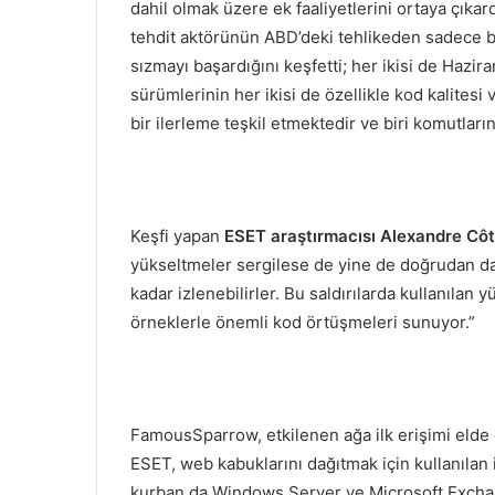
dahil olmak üzere ek faaliyetlerini ortaya çıka
tehdit aktörünün ABD’deki tehlikeden sadece b
sızmayı başardığını keşfetti; her ikisi de Hazi
sürümlerinin her ikisi de özellikle kod kalites
bir ilerleme teşkil etmektedir ve biri komutları
Keşfi yapan
ESET araştırmacısı Alexandre Cô
yükseltmeler sergilese de yine de doğrudan d
kadar izlenebilirler. Bu saldırılarda kullanıla
örneklerle önemli kod örtüşmeleri sunuyor.”
FamousSparrow, etkilenen ağa ilk erişimi elde e
ESET, web kabuklarını dağıtmak için kullanılan 
kurban da Windows Server ve Microsoft Exchange