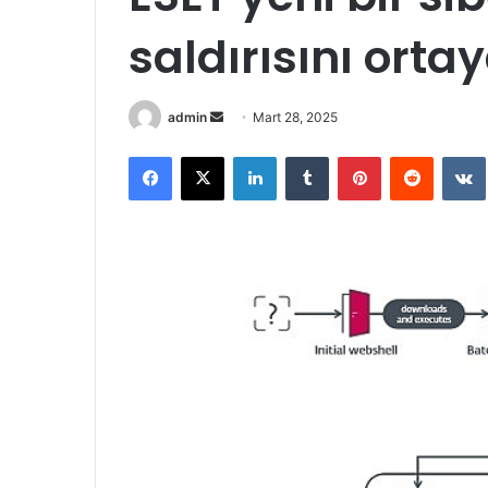
saldırısını orta
admin
B
Mart 28, 2025
i
Facebook
X
LinkedIn
Tumblr
Pinterest
Reddit
VK
r
e
-
p
o
s
t
a
g
ö
n
d
e