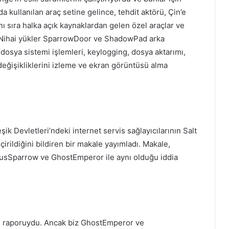
 kullanılan araç setine gelince, tehdit aktörü, Çin’e
nı sıra halka açık kaynaklardan gelen özel araçlar ve
dı. Nihai yükler SparrowDoor ve ShadowPad arka
 dosya sistemi işlemleri, keylogging, dosya aktarımı,
değişikliklerini izleme ve ekran görüntüsü alma
şik Devletleri’ndeki internet servis sağlayıcılarının Salt
çirildiğini bildiren bir makale yayımladı. Makale,
ousSparrow ve GhostEmperor ile aynı olduğu iddia
amu raporuydu. Ancak biz GhostEmperor ve