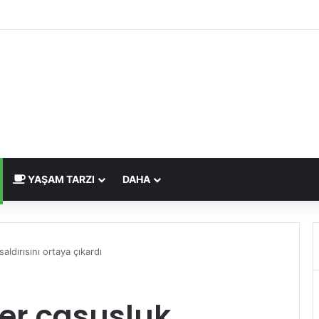
dirme Eskide Kaldı: Görme Kusurlarının Tedavisinde Yeni Nesil Lazer Dö
YAŞAM TARZI
DAHA
aldırısını ortaya çıkardı
ber casusluk