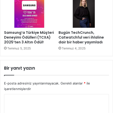
z
a
m
n
e
b
t
e
i
a
k
n
Samsung’a Türkiye Müşteri
Bugün TechCrunch,
F
p
Deneyimi Ödülleri (TCXA)
Catwatchful veri ihlaline
u
a
2025’ten 3 Altın Ödül!
dair bir haber yayımladı
a
y
Temmuz 5, 2025
Temmuz 4, 2025
r
l
ı
a
’
ş
Bir yanıt yazın
n
t
d
ı
a
A
E-posta adresiniz yayınlanmayacak.
Gerekli alanlar
*
ile
v
işaretlenmişlerdir
r
Y
u
p
o
a