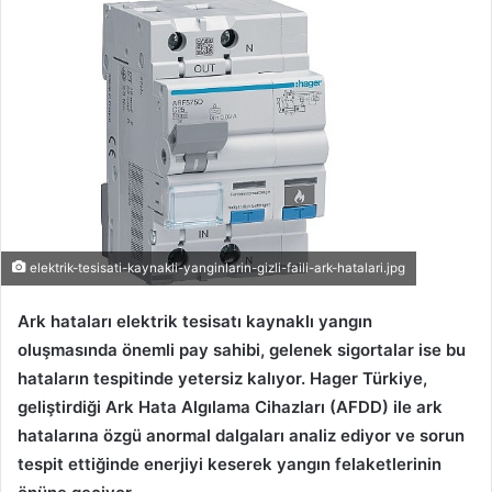
r
e
-
p
o
s
t
a
g
ö
elektrik-tesisati-kaynakli-yanginlarin-gizli-faili-ark-hatalari.jpg
n
d
Ark hataları elektrik tesisatı kaynaklı yangın
e
oluşmasında önemli pay sahibi, gelenek sigortalar ise bu
r
hataların tespitinde yetersiz kalıyor. Hager Türkiye,
m
geliştirdiği Ark Hata Algılama Cihazları (AFDD) ile ark
e
hatalarına özgü anormal dalgaları analiz ediyor ve sorun
k
tespit ettiğinde enerjiyi keserek yangın felaketlerinin