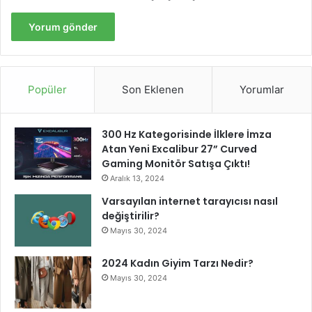
u
r
d
u
Popüler
Son Eklenen
Yorumlar
300 Hz Kategorisinde İlklere İmza
Atan Yeni Excalibur 27” Curved
Gaming Monitör Satışa Çıktı!
Aralık 13, 2024
Varsayılan internet tarayıcısı nasıl
değiştirilir?
Mayıs 30, 2024
2024 Kadın Giyim Tarzı Nedir?
Mayıs 30, 2024