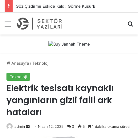
Göz Çizdirme Eskide Kaldı: Görme Kusurlarının Tedavisinde Yeni Nesil Lazer Dönemi
Menü
A
Anasayfa
/
Teknoloji
Teknoloji
Elektrik tesisatı kaynaklı
yangınların gizli faili ark
hataları
admin
B
Nisan 12, 2025
0
5
1 dakika okuma süresi
i