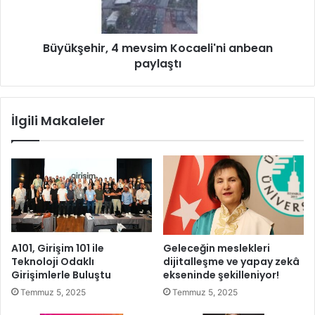
Ş
e
.
h
,
i
B
Büyükşehir, 4 mevsim Kocaeli'ni anbean
r
e
paylaştı
,
l
4
g
m
r
e
İlgili Makaleler
a
v
d
s
G
i
ü
m
z
K
e
o
l
c
l
a
i
e
A101, Girişim 101 ile
Geleceğin meslekleri
k
l
Teknoloji Odaklı
dijitalleşme ve yapay zekâ
v
i
Girişimlerle Buluştu
ekseninde şekilleniyor!
e
'
Temmuz 5, 2025
Temmuz 5, 2025
K
n
o
i