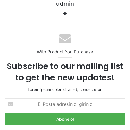
admin
We
b
sit
esi
With Product You Purchase
Subscribe to our mailing list
to get the new updates!
Lorem ipsum dolor sit amet, consectetur.
E
-
P
o
s