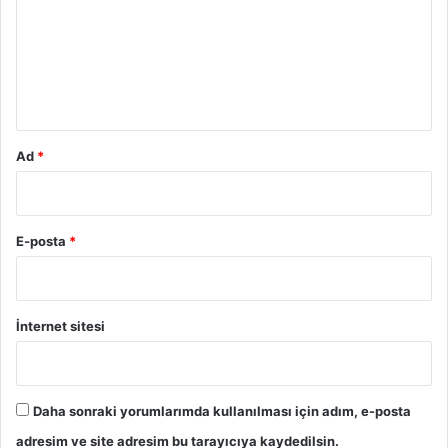
r
A
ç
u
ı
m
l
*
ı
m
ı
İ
Ad
*
ç
i
n
İ
E-posta
*
l
k
T
e
İnternet sitesi
m
a
s
ı
Daha sonraki yorumlarımda kullanılması için adım, e-posta
K
adresim ve site adresim bu tarayıcıya kaydedilsin.