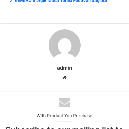
KEMİAD 5. Açık Masa Tenisi Festivali başladı
admin
We
b
sit
esi
With Product You Purchase