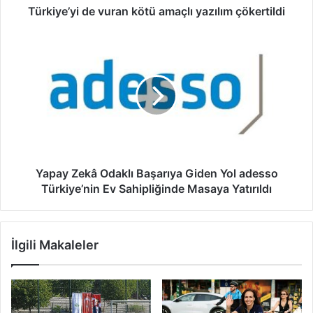
i
i
Türkiye’yi de vuran kötü amaçlı yazılım çökertildi
g
d
i
e
Y
r
v
a
i
u
p
n
r
a
i
a
y
z
n
Z
k
e
ö
k
t
â
ü
O
Yapay Zekâ Odaklı Başarıya Giden Yol adesso
a
d
Türkiye’nin Ev Sahipliğinde Masaya Yatırıldı
m
a
a
k
ç
l
İlgili Makaleler
l
ı
ı
B
y
a
a
ş
z
a