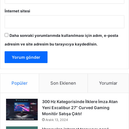
M
a
İnternet sitesi
s
a
y
a
Daha sonraki yorumlarımda kullanılması için adım, e-posta
Y
adresim ve site adresim bu tarayıcıya kaydedilsin.
a
t
ı
r
ı
l
Popüler
Son Eklenen
Yorumlar
d
ı
300 Hz Kategorisinde İlklere İmza Atan
Yeni Excalibur 27” Curved Gaming
Monitör Satışa Çıktı!
Aralık 13, 2024