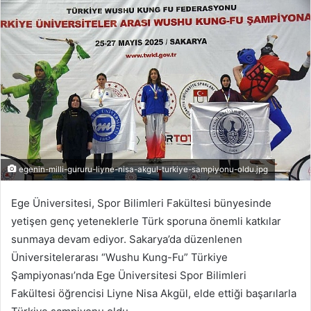
r
e
-
p
o
s
t
a
g
ö
egenin-milli-gururu-liyne-nisa-akgul-turkiye-sampiyonu-oldu.jpg
n
d
Ege Üniversitesi, Spor Bilimleri Fakültesi bünyesinde
e
yetişen genç yeteneklerle Türk sporuna önemli katkılar
r
sunmaya devam ediyor. Sakarya’da düzenlenen
m
Üniversitelerarası “Wushu Kung-Fu” Türkiye
e
Şampiyonası’nda Ege Üniversitesi Spor Bilimleri
k
Fakültesi öğrencisi Liyne Nisa Akgül, elde ettiği başarılarla