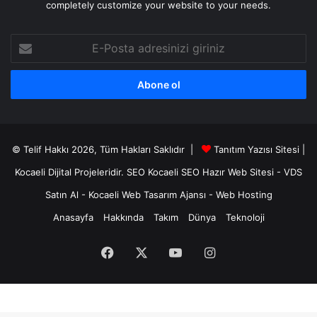
completely customize your website to your needs.
E-
Posta
adresinizi
giriniz
© Telif Hakkı 2026, Tüm Hakları Saklıdır |
Tanıtım Yazısı Sitesi |
Kocaeli Dijital
Projeleridir.
SEO
Kocaeli SEO
Hazır Web Sitesi
-
VDS
Satın Al
-
Kocaeli Web Tasarım Ajansı
-
Web Hosting
Anasayfa
Hakkında
Takım
Dünya
Teknoloji
Facebook
X
YouTube
Instagram