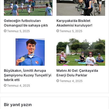
ı
r
l
ı
ı
y
m
a
Geleceğin futbolcuları
Karşıyaka’da Bisiklet
ç
G
Osmangazi’de sahaya çıktı
Akademisi kuruluyor!
ö
i
Temmuz 5, 2025
Temmuz 5, 2025
k
d
e
e
r
n
t
Y
i
o
l
l
d
a
i
d
Büyükakın, İzmitli Avrupa
Matını Al Gel: Çankaya’da
e
Şampiyonu Kuzey Tunçelli’yi
Enerji Dolu Parklar
s
tebrik etti
Temmuz 4, 2025
s
Temmuz 4, 2025
o
T
ü
r
Bir yanıt yazın