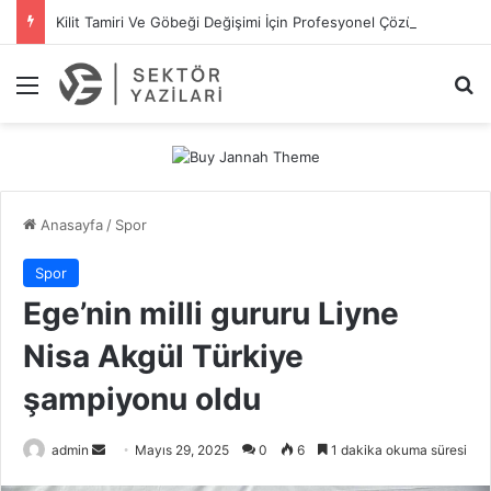
Kilit Tamiri Ve Göbeği Değişimi İçin Profesyonel Çözümler
Menü
A
Anasayfa
/
Spor
Spor
Ege’nin milli gururu Liyne
Nisa Akgül Türkiye
şampiyonu oldu
admin
B
Mayıs 29, 2025
0
6
1 dakika okuma süresi
i