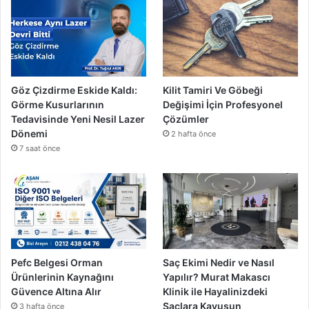
Göz Çizdirme Eskide Kaldı:
Kilit Tamiri Ve Göbeği
Görme Kusurlarının
Değişimi İçin Profesyonel
Tedavisinde Yeni Nesil Lazer
Çözümler
Dönemi
2 hafta önce
7 saat önce
Pefc Belgesi Orman
Saç Ekimi Nedir ve Nasıl
Ürünlerinin Kaynağını
Yapılır? Murat Makascı
Güvence Altına Alır
Klinik ile Hayalinizdeki
Saçlara Kavuşun
3 hafta önce