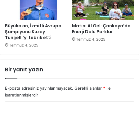
n
a
a
h
D
i
a
p
Büyükakın, İzmitli Avrupa
Matını Al Gel: Çankaya’da
m
Y
Şampiyonu Kuzey
Enerji Dolu Parklar
g
e
Tunçelli’yi tebrik etti
Temmuz 4, 2025
a
n
Temmuz 4, 2025
V
i
u
C
r
a
Bir yanıt yazın
a
s
n
p
Y
e
e
E-posta adresiniz yayınlanmayacak.
Gerekli alanlar
*
ile
r
n
işaretlenmişlerdir
N
i
i
Y
A
r
m
v
o
i
a
r
r
n
a
u
a