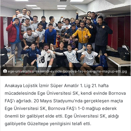
r
e
-
p
o
s
t
a
g
ö
ege-universitesi-sk-kendi-evinde-bornova-fas-i-tek-golle-maglup-etti.jpg
n
d
Anakaya Lojistik İzmir Süper Amatör 1. Lig 21. hafta
e
mücadelesinde Ege Üniversitesi SK, kendi evinde Bornova
r
FAŞ’ı ağırladı. 20 Mayıs Stadyumu’nda gerçekleşen maçta
m
Ege Üniversitesi SK, Bornova FAŞ’ı 1-0 mağlup ederek
e
önemli bir galibiyet elde etti. Ege Üniversitesi SK, aldığı
k
galibiyetle Güzeltepe yenilgisini telafi etti.