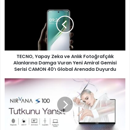
a
T
d
E
r
C
e
N
s
O
i
,
n
Y
i
a
z
p
i
TECNO, Yapay Zeka ve Anlık Fotoğrafçılık
a
g
Alanlarına Damga Vuran Yeni Amiral Gemisi
y
i
Z
Serisi CAMON 40’ı Global Arenada Duyurdu
r
e
i
k
G
n
a
e
i
v
n
z
e
i
A
ş
n
E
l
k
ı
r
k
a