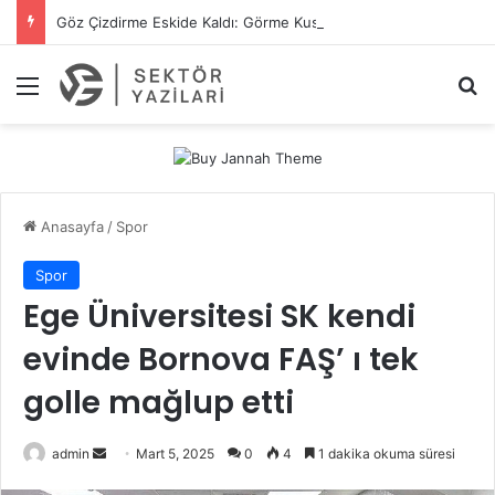
Göz Çizdirme Eskide Kaldı: Görme Kusurlarının Tedavisinde Yeni Nesil Lazer Dönemi
Menü
A
Anasayfa
/
Spor
Spor
Ege Üniversitesi SK kendi
evinde Bornova FAŞ’ ı tek
golle mağlup etti
admin
B
Mart 5, 2025
0
4
1 dakika okuma süresi
i