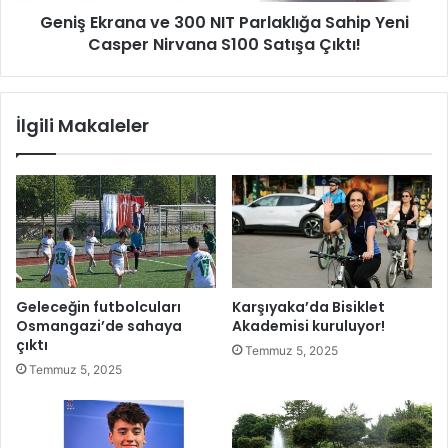
F
Geniş Ekrana ve 300 NIT Parlaklığa Sahip Yeni
n
o
Casper Nirvana S100 Satışa Çıktı!
a
t
v
o
e
ğ
3
İlgili Makaleler
r
0
a
0
f
N
ç
I
ı
T
l
P
ı
a
k
r
A
l
Geleceğin futbolcuları
Karşıyaka’da Bisiklet
l
a
Osmangazi’de sahaya
Akademisi kuruluyor!
a
k
çıktı
Temmuz 5, 2025
n
l
Temmuz 5, 2025
l
ı
a
ğ
r
a
ı
S