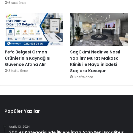
6 saat önce
Pefc Belgesi Orman
Saç Ekimi Nedir ve Nasıl
Ürünlerinin Kaynağını
Yapılır? Murat Makascı
Güvence Altına Alır
Klinik ile Hayalinizdeki
Saçlara Kavuşun
3 hafta önce
3 hafta önce
Popüler Yazılar
Aralık 13, 2024
300 Hz Kategorisinde İlklere İmza Atan Yeni Excalibur