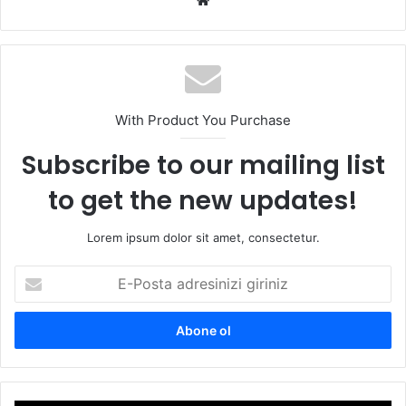
We
b
sit
esi
With Product You Purchase
Subscribe to our mailing list
to get the new updates!
Lorem ipsum dolor sit amet, consectetur.
E
-
P
o
s
t
a