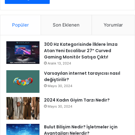
G
l
o
b
Popüler
Son Eklenen
Yorumlar
a
l
A
300 Hz Kategorisinde İlklere İmza
r
Atan Yeni Excalibur 27” Curved
e
Gaming Monitör Satışa Çıktı!
n
Aralık 13, 2024
a
Varsayılan internet tarayıcısı nasıl
d
değiştirilir?
a
Mayıs 30, 2024
D
u
2024 Kadın Giyim Tarzı Nedir?
y
u
Mayıs 30, 2024
r
d
u
Bulut Bilişim Nedir? İşletmeler için
Avantajları Nelerdir?