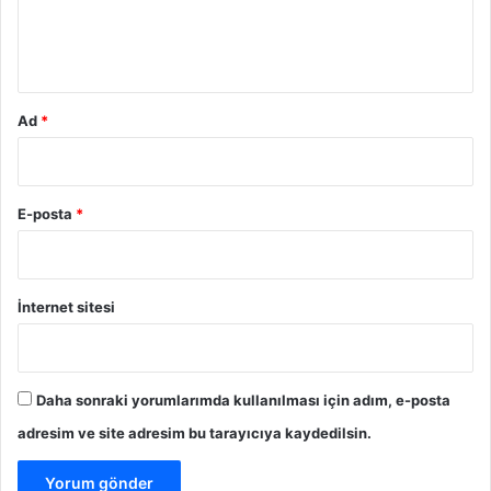
l
S
m
G
1
*
e
0
m
0
i
S
s
Ad
*
a
i
t
S
ı
e
ş
r
E-posta
*
a
i
Ç
s
ı
i
k
C
t
İnternet sitesi
A
ı
M
!
O
N
Daha sonraki yorumlarımda kullanılması için adım, e-posta
4
adresim ve site adresim bu tarayıcıya kaydedilsin.
0
’
ı