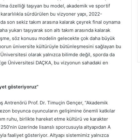
k olma özelliği taşıyan bu model, akademik ve sportif
r kararlılıkla sürdürülen bu vizyoner yapı, 2022-
 son sekiz takım arasına kalarak çeyrek final oynama
aha yukarı taşıyarak son altı takım arasında kalarak
elişme, söz konusu modelin gelecekte çok daha büyük
Sporun üniversite kültürüyle bütünleşmesini sağlayan bu
e Üniversitesi olarak yalnızca bilimde değil, sporda da
 Ege Üniversitesi DAÇKA, bu vizyonun sahadaki en
yet gösteriyoruz”
 Antrenörü Prof. Dr. Timuçin Gençer, “Akademik
sezon boyunca oyuncuların gelişimine önemli katkılar
kım ruhu, birlikte hareket etme kültürü ve karakter
250’nin üzerinde lisanslı sporcusuyla altyapıdan A
la faaliyet gösteriyor. Altyapı sistemimiz yalnızca