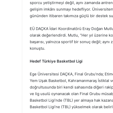
sporcu yetiştirmeyi değil, aynı zamanda antren
gelişim imkânı sunmayı hedefliyor. Üniversitem
gününden itibaren takımıza güçlü bir destek s
EÜ DAÇKA İdari Koordinatörü Eray Doğan Mutlu i
olarak değerlendirdi. Mutlu, “Her yıl üzerine k
başarısı, yalnızca sportif bir sonuç değil; aynı
konuştu.
Hedef Türkiye Basketbol Ligi
Ege Üniversitesi DAÇKA, Final Grubu’nda; Etime
Yem Uşak Basketbol, Kahramanmaraş İstiklal ve
doğrultusunda biri kendi sahasında diğeri raki
ve lig usulü oynanacak olan Final Grubu müsabak
Basketbol Ligi’nde (TBL) yer almaya hak kazan
Basketbol Ligi’ne (TBL) yükselmek olarak belir