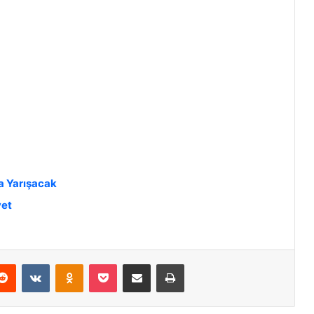
a Yarışacak
yet
Reddit
VKontakte
Odnoklassniki
Pocket
E-Posta ile paylaş
Yazdır