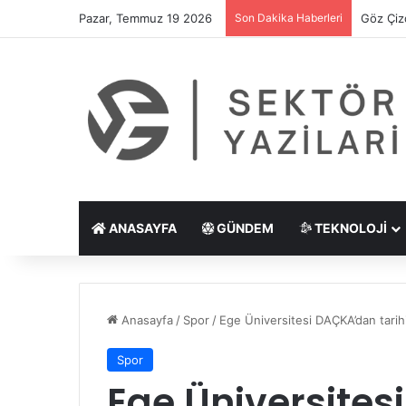
Pazar, Temmuz 19 2026
Son Dakika Haberleri
Göz Çiz
ANASAYFA
GÜNDEM
TEKNOLOJI
Anasayfa
/
Spor
/
Ege Üniversitesi DAÇKA’dan tarihi
Spor
Ege Üniversites