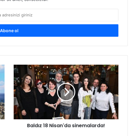
B
a
l
d
ı
z
1
8
N
Baldız 18 Nisan'da sinemalarda!
i
s