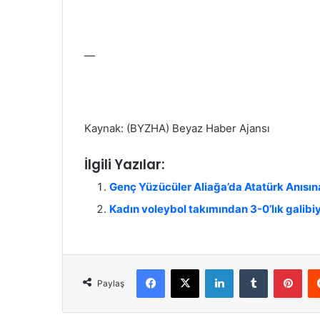
—
Kaynak: (BYZHA) Beyaz Haber Ajansı
İlgili Yazılar:
Genç Yüzücüler Aliağa’da Atatürk Anısın
Kadın voleybol takımından 3-0’lık galibi
Facebook
X
LinkedIn
Tumblr
Pinterest
Paylaş