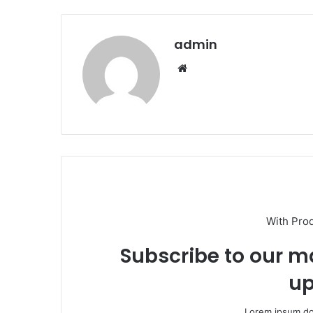
admin
We
b
sit
esi
With Pro
Subscribe to our ma
up
Lorem ipsum dol