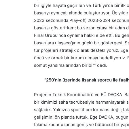
birliğiyle hayata geçirilen ve Türkiye’de bir il
başarıyı aynı çatı altında buluşturuyor. Üç yıldı
2023 sezonunda Play-off, 2023-2024 sezonunda
başarısı gösterirken; bu sezon çıtayı bir adım d
Final Grubu’nda oynama hakkı elde etti. Bu g
başarılara ulaşacağının güçlü bir göstergesi. 
tür projeleri stratejik olarak destekliyoruz. Eg
öncü ve örnek bir kurum olmayı hedefliyoruz.
somut yansımalarından biridir” dedi.
“250’nin üzerinde lisanslı sporcu ile faali
Projenin Teknik Koordinatörü ve EÜ DAÇKA Baş
birikimimizi saha tecrübesiyle harmanlayarak 
sağladık. Yalnızca sportif performans değil; ta
gelişimini ön planda tuttuk. Ege DAÇKA, bugün 
takıma kadar uzanan geniş ve bütüncül bir yapıy