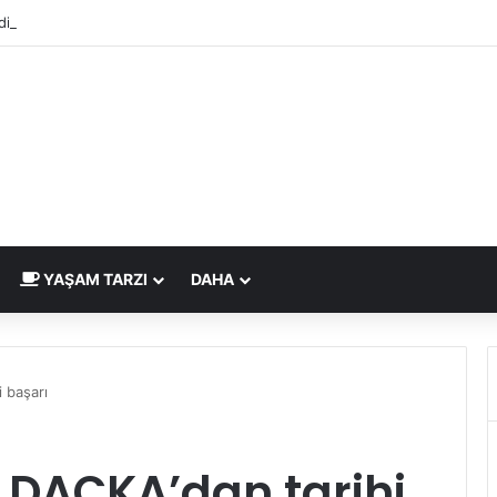
dirme Eskide Kaldı: Görme Kusurlarının Tedavisinde Yeni Nesil Lazer Dö
YAŞAM TARZI
DAHA
 başarı
i DAÇKA’dan tarihi