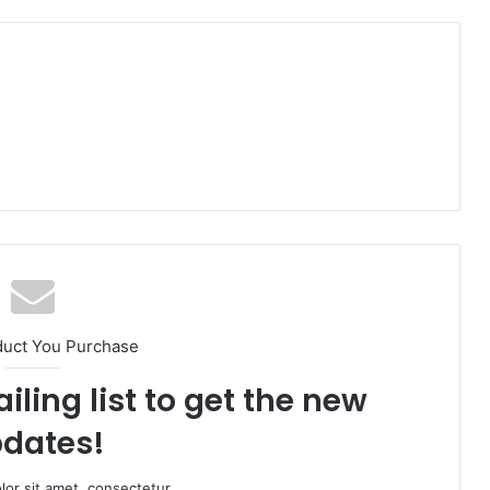
duct You Purchase
iling list to get the new
dates!
or sit amet, consectetur.