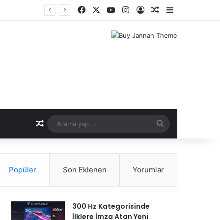
Facebook
X
YouTube
Instagram
Kayıt Ol
Rastgele Makale
Kenar Bölme
nemi
Rastgele Makale
Arama
yap
...
Popüler
Son Eklenen
Yorumlar
300 Hz Kategorisinde
İlklere İmza Atan Yeni