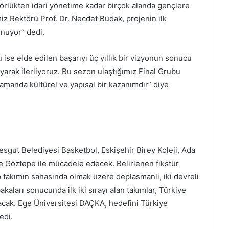
örlükten idari yönetime kadar birçok alanda gençlere
iz Rektörü Prof. Dr. Necdet Budak, projenin ilk
unuyor” dedi.
se elde edilen başarıyı üç yıllık bir vizyonun sonucu
oyarak ilerliyoruz. Bu sezon ulaştığımız Final Grubu
 zamanda kültürel ve yapısal bir kazanımdır” diye
sgut Belediyesi Basketbol, Eskişehir Birey Koleji, Ada
 Göztepe ile mücadele edecek. Belirlenen fikstür
p takımın sahasında olmak üzere deplasmanlı, iki devreli
aları sonucunda ilk iki sırayı alan takımlar, Türkiye
acak. Ege Üniversitesi DAÇKA, hedefini Türkiye
ledi.