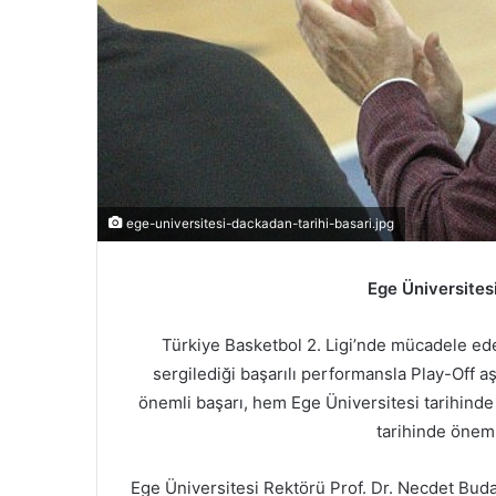
r
m
e
k
ege-universitesi-dackadan-tarihi-basari.jpg
Ege Üniversites
Türkiye Basketbol 2. Ligi’nde mücadele e
sergilediği başarılı performansla Play-Off 
önemli başarı, hem Ege Üniversitesi tarihinde 
tarihinde önemli
Ege Üniversitesi Rektörü Prof. Dr. Necdet Buda