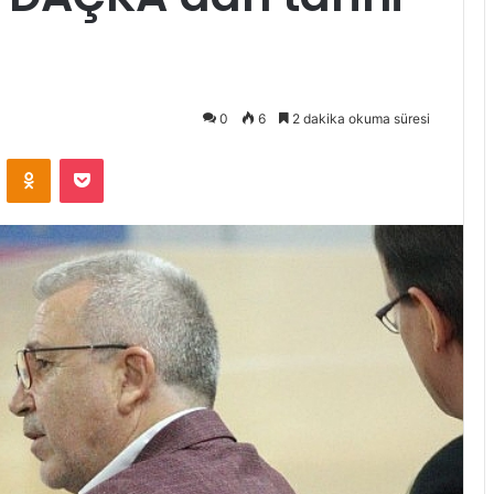
0
6
2 dakika okuma süresi
ontakte
Odnoklassniki
Pocket