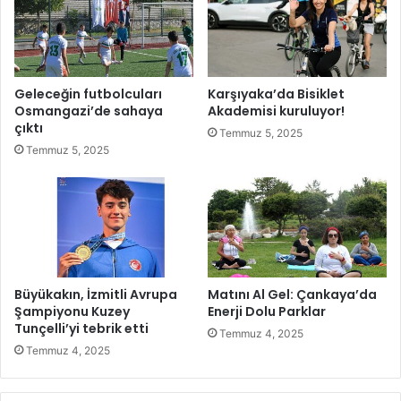
u
l
r
m
n
e
u
n
v
i
Geleceğin futbolcuları
Karşıyaka’da Bisiklet
a
z
Osmangazi’de sahaya
Akademisi kuruluyor!
s
g
çıktı
Temmuz 5, 2025
ı
e
Temmuz 5, 2025
H
r
e
e
y
k
e
e
c
n
a
l
n
e
ı
r
Büyükakın, İzmitli Avrupa
Matını Al Gel: Çankaya’da
B
Şampiyonu Kuzey
Enerji Dolu Parklar
a
Tunçelli’yi tebrik etti
Temmuz 4, 2025
ş
Temmuz 4, 2025
l
ı
y