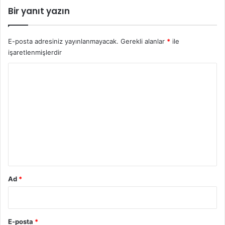
Bir yanıt yazın
o
r
E-posta adresiniz yayınlanmayacak.
Gerekli alanlar
*
ile
işaretlenmişlerdir
Y
o
r
u
m
*
Ad
*
E-posta
*