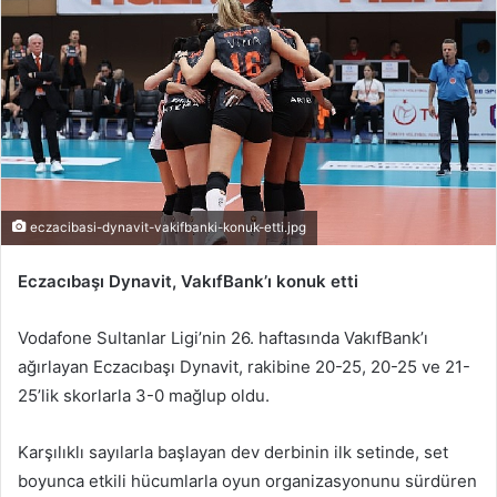
-
p
o
s
t
a
g
ö
eczacibasi-dynavit-vakifbanki-konuk-etti.jpg
n
d
Eczacıbaşı Dynavit, VakıfBank’ı konuk etti
e
r
Vodafone Sultanlar Ligi’nin 26. haftasında VakıfBank’ı
m
ağırlayan Eczacıbaşı Dynavit, rakibine 20-25, 20-25 ve 21-
e
25’lik skorlarla 3-0 mağlup oldu.
k
Karşılıklı sayılarla başlayan dev derbinin ilk setinde, set
boyunca etkili hücumlarla oyun organizasyonunu sürdüren