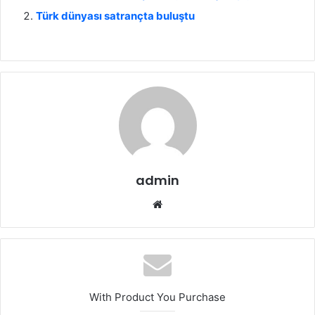
Türk dünyası satrançta buluştu
admin
We
b
sit
esi
With Product You Purchase