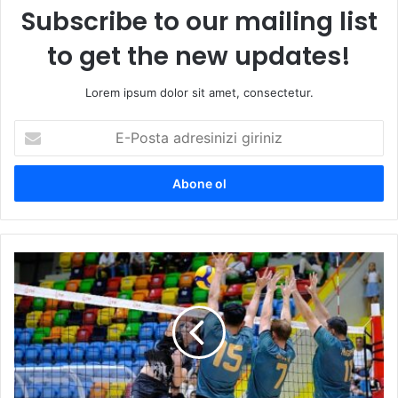
Subscribe to our mailing list
to get the new updates!
Lorem ipsum dolor sit amet, consectetur.
E
-
P
o
s
t
a
a
K
d
o
r
n
e
y
s
a
i
’
n
d
i
a