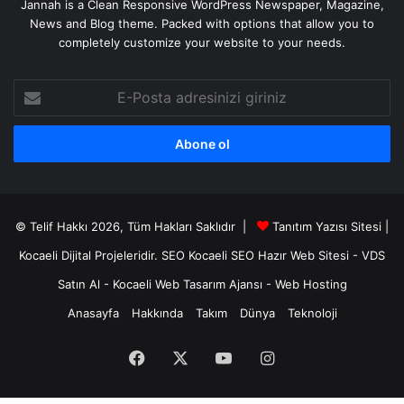
Jannah is a Clean Responsive WordPress Newspaper, Magazine,
News and Blog theme. Packed with options that allow you to
completely customize your website to your needs.
E-
Posta
adresinizi
giriniz
© Telif Hakkı 2026, Tüm Hakları Saklıdır |
Tanıtım Yazısı Sitesi |
Kocaeli Dijital
Projeleridir.
SEO
Kocaeli SEO
Hazır Web Sitesi
-
VDS
Satın Al
-
Kocaeli Web Tasarım Ajansı
-
Web Hosting
Anasayfa
Hakkında
Takım
Dünya
Teknoloji
Facebook
X
YouTube
Instagram