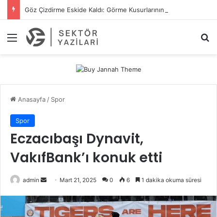
Göz Çizdirme Eskide Kaldı: Görme Kusurlarının Tedavisinde Yeni Nesil Lazer Dönemi
Menü
A
Anasayfa
/
Spor
Spor
Eczacıbaşı Dynavit,
VakıfBank’ı konuk etti
admin
B
Mart 21, 2025
0
6
1 dakika okuma süresi
i
r
e