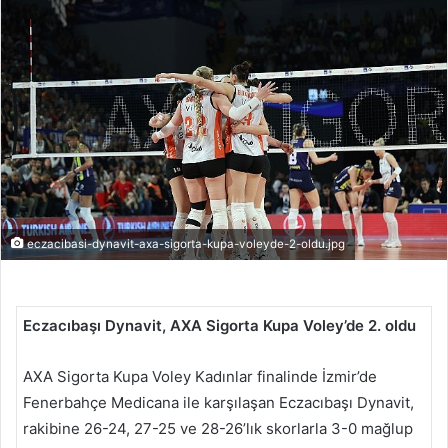
r
e
-
p
o
s
t
a
g
ö
eczacibasi-dynavit-axa-sigorta-kupa-voleyde-2-oldu.jpg
n
d
e
r
Eczacıbaşı Dynavit, AXA Sigorta Kupa Voley’de 2. oldu
m
e
AXA Sigorta Kupa Voley Kadınlar finalinde İzmir’de
k
Fenerbahçe Medicana ile karşılaşan Eczacıbaşı Dynavit,
rakibine 26-24, 27-25 ve 28-26’lık skorlarla 3-0 mağlup