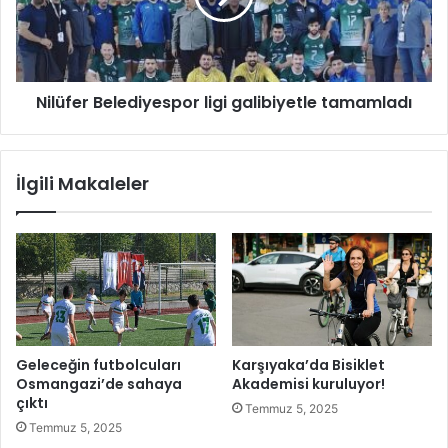
z
r
e
m
r
a
B
m
e
Nilüfer Belediyespor ligi galibiyetle tamamladı
a
l
ç
e
ı
d
n
i
İlgili Makaleler
ı
y
d
e
e
s
v
p
e
o
k
r
r
l
a
i
n
g
Geleceğin futbolcuları
Karşıyaka’da Bisiklet
a
i
Osmangazi’de sahaya
Akademisi kuruluyor!
t
g
çıktı
Temmuz 5, 2025
a
a
Temmuz 5, 2025
ş
l