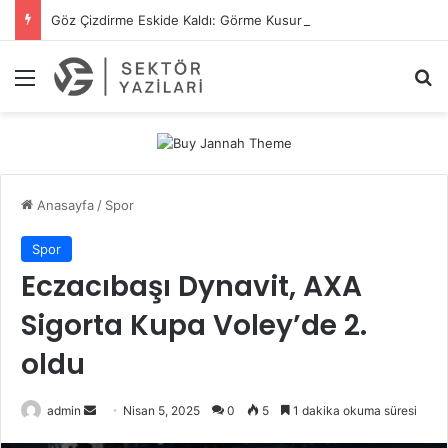
Göz Çizdirme Eskide Kaldı: Görme Kusurlarının Tedavisinde Yeni Nesil Lazer Dönemi
Menü
A
Anasayfa
/
Spor
Spor
Eczacıbaşı Dynavit, AXA
Sigorta Kupa Voley’de 2.
oldu
admin
B
Nisan 5, 2025
0
5
1 dakika okuma süresi
i