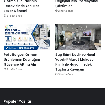
Görme Kusurlarının
Değişimi İçin Profesyonel
Tedavisinde Yeni Nesil
Çözümler
Lazer Dönemi
2 hafta önce
21 saat önce
Pefc Belgesi Orman
Saç Ekimi Nedir ve Nasıl
Ürünlerinin Kaynağını
Yapılır? Murat Makascı
Güvence Altına Alır
Klinik ile Hayalinizdeki
Saçlara Kavuşun
3 hafta önce
3 hafta önce
Popüler Yazılar