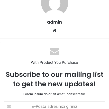
admin
We
b
sit
esi
With Product You Purchase
Subscribe to our mailing list
to get the new updates!
Lorem ipsum dolor sit amet, consectetur.
E