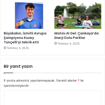
ı
i
y
b
o
i
r
y
e
t
l
Büyükakın, İzmitli Avrupa
Matını Al Gel: Çankaya’da
e
Şampiyonu Kuzey
Enerji Dolu Parklar
Tunçelli’yi tebrik etti
t
Temmuz 4, 2025
a
Temmuz 4, 2025
m
a
m
Bir yanıt yazın
l
a
d
E-posta adresiniz yayınlanmayacak.
Gerekli alanlar
*
ile
ı
işaretlenmişlerdir
Y
o