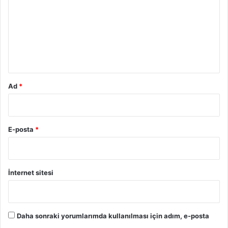
r
u
m
*
Ad
*
E-posta
*
İnternet sitesi
Daha sonraki yorumlarımda kullanılması için adım, e-posta