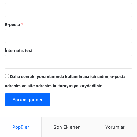
s
ı
n
E-posta
*
a
O
r
t
İnternet sitesi
a
k
O
l
Daha sonraki yorumlarımda kullanılması için adım, e-posta
m
a
adresim ve site adresim bu tarayıcıya kaydedilsin.
y
a
D
a
v
e
Popüler
Son Eklenen
Yorumlar
t
E