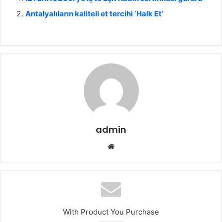
Antalyalıların kaliteli et tercihi ‘Halk Et’
admin
We
b
sit
esi
With Product You Purchase