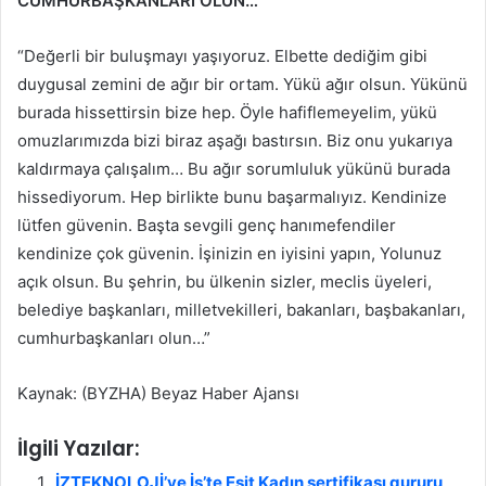
CUMHURBAŞKANLARI OLUN…”
“Değerli bir buluşmayı yaşıyoruz. Elbette dediğim gibi
duygusal zemini de ağır bir ortam. Yükü ağır olsun. Yükünü
burada hissettirsin bize hep. Öyle hafiflemeyelim, yükü
omuzlarımızda bizi biraz aşağı bastırsın. Biz onu yukarıya
kaldırmaya çalışalım… Bu ağır sorumluluk yükünü burada
hissediyorum. Hep birlikte bunu başarmalıyız. Kendinize
lütfen güvenin. Başta sevgili genç hanımefendiler
kendinize çok güvenin. İşinizin en iyisini yapın, Yolunuz
açık olsun. Bu şehrin, bu ülkenin sizler, meclis üyeleri,
belediye başkanları, milletvekilleri, bakanları, başbakanları,
cumhurbaşkanları olun…”
Kaynak: (BYZHA) Beyaz Haber Ajansı
İlgili Yazılar:
İZTEKNOLOJİ’ye İş’te Eşit Kadın sertifikası gururu