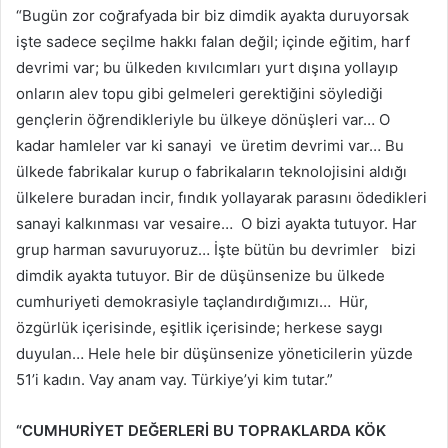
“Bugün zor coğrafyada bir biz dimdik ayakta duruyorsak
işte sadece seçilme hakkı falan değil; içinde eğitim, harf
devrimi var; bu ülkeden kıvılcımları yurt dışına yollayıp
onların alev topu gibi gelmeleri gerektiğini söylediği
gençlerin öğrendikleriyle bu ülkeye dönüşleri var… O
kadar hamleler var ki sanayi ve üretim devrimi var… Bu
ülkede fabrikalar kurup o fabrikaların teknolojisini aldığı
ülkelere buradan incir, fındık yollayarak parasını ödedikleri
sanayi kalkınması var vesaire… O bizi ayakta tutuyor. Har
grup harman savuruyoruz… İşte bütün bu devrimler bizi
dimdik ayakta tutuyor. Bir de düşünsenize bu ülkede
cumhuriyeti demokrasiyle taçlandırdığımızı… Hür,
özgürlük içerisinde, eşitlik içerisinde; herkese saygı
duyulan… Hele hele bir düşünsenize yöneticilerin yüzde
51’i kadın. Vay anam vay. Türkiye’yi kim tutar.”
“CUMHURİYET DEĞERLERİ BU TOPRAKLARDA KÖK