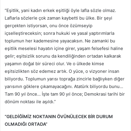
“Eşitlik, yani kadın erkek eşitliği öyle lafla sözle olmaz.
Laflarla sözlerle çok zaman kaybetti bu ülke. Bir şeyi
gerçekten istiyorsan, onu önce özümseyip
içselleştireceksin; sonra hukuki ve yasal yaptırımlarla
toplumun her kademesine yayacaksın. Ne zamanki bu
eşitlik meselesi hayatın içine girer, yaşam felsefesi haline
gelir; eşitsizlik sorunu da kendiliğinden ortadan kalkarak
yaşamın doğal bir süreci olur. Ve o ülkede kimse
eşitsizlikten söz edemez artık. O yüce, o vizyoner insan
biliyordu. Toplumun yarısı toprağa zincirle bağlıyken diğer
yarısının göklere çıkamayacağını. Atatürk biliyordu bunu…
Tam 90 yıl önce… İşte tam 90 yıl önce; Demokrasi tarihi bir
dönüm noktası ile aşıldı.”
“GELDİĞİMİZ NOKTANIN ÖVÜNÜLECEK BİR DURUM
OLMADIĞI ORTADA”