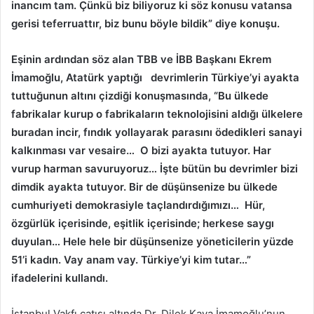
inancım tam. Çünkü biz biliyoruz ki söz konusu vatansa
gerisi teferruattır, biz bunu böyle bildik” diye konuşu.
Eşinin ardından söz alan TBB ve İBB Başkanı Ekrem
İmamoğlu, Atatürk yaptığı devrimlerin Türkiye’yi ayakta
tuttuğunun altını çizdiği konuşmasında, “Bu ülkede
fabrikalar kurup o fabrikaların teknolojisini aldığı ülkelere
buradan incir, fındık yollayarak parasını ödedikleri sanayi
kalkınması var vesaire… O bizi ayakta tutuyor. Har
vurup harman savuruyoruz… İşte bütün bu devrimler bizi
dimdik ayakta tutuyor. Bir de düşünsenize bu ülkede
cumhuriyeti demokrasiyle taçlandırdığımızı… Hür,
özgürlük içerisinde, eşitlik içerisinde; herkese saygı
duyulan… Hele hele bir düşünsenize yöneticilerin yüzde
51’i kadın. Vay anam vay. Türkiye’yi kim tutar…”
ifadelerini kullandı.
İstanbul Vakfı çatısı altında Dr. Dilek Kaya İmamoğlu’nun