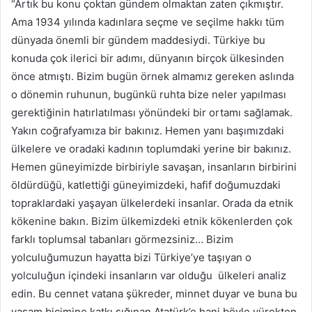
“Artık bu konu çoktan gündem olmaktan zaten çıkmıştır.
Ama 1934 yılında kadınlara seçme ve seçilme hakkı tüm
dünyada önemli bir gündem maddesiydi. Türkiye bu
konuda çok ilerici bir adımı, dünyanın birçok ülkesinden
önce atmıştı. Bizim bugün örnek almamız gereken aslında
o dönemin ruhunun, bugünkü ruhta bize neler yapılması
gerektiğinin hatırlatılması yönündeki bir ortamı sağlamak.
Yakın coğrafyamıza bir bakınız. Hemen yanı başımızdaki
ülkelere ve oradaki kadının toplumdaki yerine bir bakınız.
Hemen güneyimizde birbiriyle savaşan, insanların birbirini
öldürdüğü, katlettiği güneyimizdeki, hafif doğumuzdaki
topraklardaki yaşayan ülkelerdeki insanlar. Orada da etnik
kökenine bakın. Bizim ülkemizdeki etnik kökenlerden çok
farklı toplumsal tabanları görmezsiniz… Bizim
yolculuğumuzun hayatta bizi Türkiye’ye taşıyan o
yolculuğun içindeki insanların var olduğu ülkeleri analiz
edin. Bu cennet vatana şükreder, minnet duyar ve buna bu
yaşam biçimine katkı sığınan Atatürk’e hani böyle yürekten