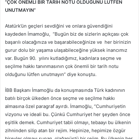
“ÇOK ÖNEMLİ BİR TARİH NOTU OLDUĞUNU LÜTFEN
UNUTMAYIN”
Atatürk’ün geçleri sevdiğini ve onlara güvendiğini
kaydeden İmamoğlu, “Bugün biz de sizlerin açıkçası çok
başarılı olacağınıza ve başarabileceğinize ve her birinizin
gurur dolu bir yaşama ulaşabileceğine yüksek inancımız
var. Bugün 90. yılını kutladığımız, kadınlara seçme ve
seçilme hakkı tanınmasının çok önemli bir tarih notu
olduğunu lütfen unutmayın” diye konuştu.
İBB Başkanı İmamoğlu da konuşmasında Türk kadınının
batılı birçok ülkeden önce seçme ve seçilme hakkı
almasına özel paragraf ayırdı. İmamoğlu, “Cumhuriyetin
vizyonu ve ideali bu. Çünkü Cumhuriyet her şeyden önce
eşitlik demek. Cumhuriyet tabii olmayı, tebaayı bu ülkenin
zihninden silip atan bir rejim. Hepinize, hepimize özgür
bireyler olmayı sunan, olağanüstü bir rejim. Bu ülkenin her