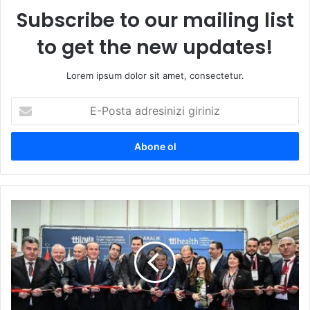
Subscribe to our mailing list
to get the new updates!
Lorem ipsum dolor sit amet, consectetur.
E
-
P
o
s
t
a
a
B
d
a
r
ş
e
k
s
a
i
n
n
B
i
ö