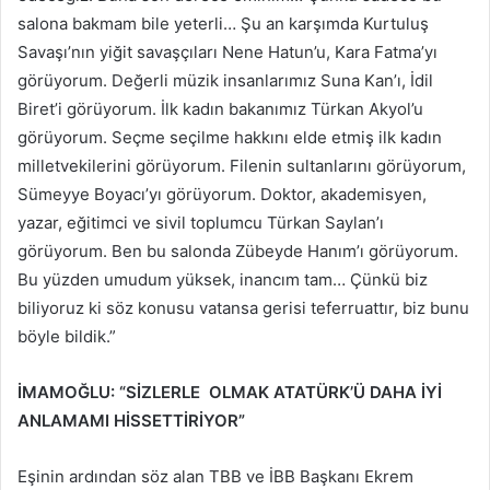
salona bakmam bile yeterli… Şu an karşımda Kurtuluş
Savaşı’nın yiğit savaşçıları Nene Hatun’u, Kara Fatma’yı
görüyorum. Değerli müzik insanlarımız Suna Kan’ı, İdil
Biret’i görüyorum. İlk kadın bakanımız Türkan Akyol’u
görüyorum. Seçme seçilme hakkını elde etmiş ilk kadın
milletvekilerini görüyorum. Filenin sultanlarını görüyorum,
Sümeyye Boyacı’yı görüyorum. Doktor, akademisyen,
yazar, eğitimci ve sivil toplumcu Türkan Saylan’ı
görüyorum. Ben bu salonda Zübeyde Hanım’ı görüyorum.
Bu yüzden umudum yüksek, inancım tam… Çünkü biz
biliyoruz ki söz konusu vatansa gerisi teferruattır, biz bunu
böyle bildik.”
İMAMOĞLU: “SİZLERLE OLMAK ATATÜRK’Ü DAHA İYİ
ANLAMAMI HİSSETTİRİYOR”
Eşinin ardından söz alan TBB ve İBB Başkanı Ekrem