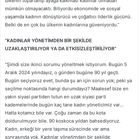
ülkenin toparlanıp ayağa kalkması kadınlar olmadan
mümkün olmayacaktı. Biliyordu ekonomide ve sosyal
yaşamda kadının dönüştürücü ve çoğaltıcı liderlik gücünü.
Belki de en çok bu ülkenin kadınlarına güveniyordu.”
“KADINLAR YÖNETİMDEN BİR ŞEKİLDE
UZAKLAŞTIRILIYOR YA DA ETKİSİZLEŞTİRİLİYOR”
“Şimdi size ikinci sorumu yöneltmek istiyorum. Bugün 5
Aralık 2024 yılındayız, o günden bugüne 90 yıl geçti.
Bugün seçiyoruz evet, bunda şu an için sorun yok; peki ya
seçilme noktasında hangi durumdayız? Maalesef bize en
yakın siyasi partiden tutun en uzak siyasi parti
kademelerinde bugün kaç tane kadın yöneticimiz var…
Hatta kotamız bile var. Çoğu zaman da bu kota
doldurulmuyor bile. 90 koskoca yıldan bahsediyoruz.
Kadın, erkeği bir yere taşıma sürecinde var ama
sonrasında yok. Kadınlar yönetimden bir şekilde