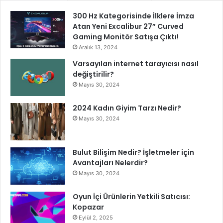
d
300 Hz Kategorisinde İlklere İmza
i
Atan Yeni Excalibur 27” Curved
y
Gaming Monitör Satışa Çıktı!
o
Aralık 13, 2024
r
u
Varsayılan internet tarayıcısı nasıl
z
değiştirilir?
"
Mayıs 30, 2024
2024 Kadın Giyim Tarzı Nedir?
Mayıs 30, 2024
Bulut Bilişim Nedir? İşletmeler için
Avantajları Nelerdir?
Mayıs 30, 2024
Oyun İçi Ürünlerin Yetkili Satıcısı:
Kopazar
Eylül 2, 2025