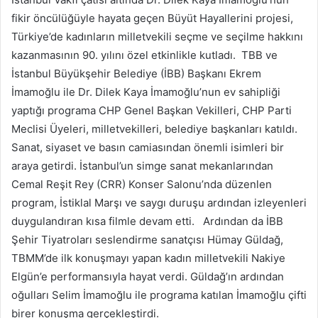
fikir öncülüğüyle hayata geçen Büyüt Hayallerini projesi,
Türkiye’de kadınların milletvekili seçme ve seçilme hakkını
kazanmasının 90. yılını özel etkinlikle kutladı. TBB ve
İstanbul Büyükşehir Belediye (İBB) Başkanı Ekrem
İmamoğlu ile Dr. Dilek Kaya İmamoğlu’nun ev sahipliği
yaptığı programa CHP Genel Başkan Vekilleri, CHP Parti
Meclisi Üyeleri, milletvekilleri, belediye başkanları katıldı.
Sanat, siyaset ve basın camiasından önemli isimleri bir
araya getirdi. İstanbul’un simge sanat mekanlarından
Cemal Reşit Rey (CRR) Konser Salonu’nda düzenlen
program, İstiklal Marşı ve saygı duruşu ardından izleyenleri
duygulandıran kısa filmle devam etti. Ardından da İBB
Şehir Tiyatroları seslendirme sanatçısı Hümay Güldağ,
TBMM’de ilk konuşmayı yapan kadın milletvekili Nakiye
Elgün’e performansıyla hayat verdi. Güldağ’ın ardından
oğulları Selim İmamoğlu ile programa katılan İmamoğlu çifti
birer konuşma gerçekleştirdi.