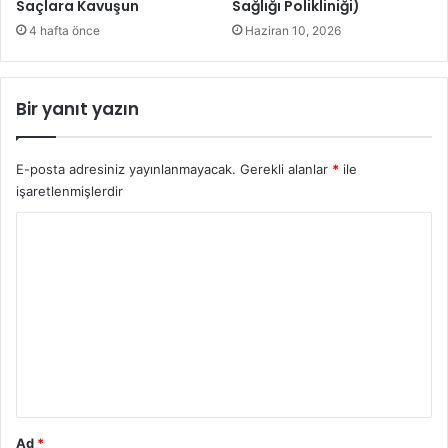
Saçlara Kavuşun
Sağlığı Polikliniği)
n
ü
a
n
4 hafta önce
Haziran 10, 2026
k
y
a
a
t
y
Bir yanıt yazın
ı
ı
l
M
d
e
E-posta adresiniz yayınlanmayacak.
Gerekli alanlar
*
ile
ı
v
işaretlenmişlerdir
l
a
Y
n
o
a
’
r
n
u
ı
n
m
Ç
*
a
ğ
r
Ad
*
ı