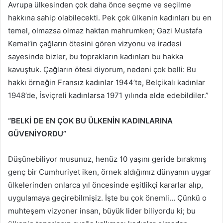
Avrupa ülkesinden çok daha önce seçme ve seçilme
hakkına sahip olabilecekti. Pek çok ülkenin kadınları bu en
temel, olmazsa olmaz haktan mahrumken; Gazi Mustafa
Kemal’in çağların ötesini gören vizyonu ve iradesi
sayesinde bizler, bu toprakların kadınları bu hakka
kavuştuk. Çağların ötesi diyorum, nedeni çok belli: Bu
hakkı örneğin Fransız kadınlar 1944’te, Belçikalı kadınlar
1948’de, İsviçreli kadınlarsa 1971 yılında elde edebildiler.”
“BELKİ DE EN ÇOK BU ÜLKENİN KADINLARINA
GÜVENİYORDU”
Düşünebiliyor musunuz, henüz 10 yaşını geride bırakmış
genç bir Cumhuriyet iken, örnek aldığımız dünyanın uygar
ülkelerinden onlarca yıl öncesinde eşitlikçi kararlar alıp,
uygulamaya geçirebilmişiz. İşte bu çok önemli… Çünkü o
muhteşem vizyoner insan, büyük lider biliyordu ki; bu