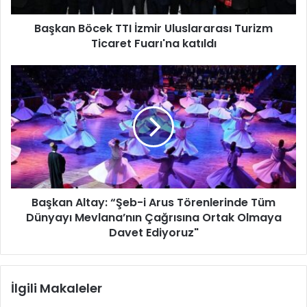
z
c
i
Başkan Böcek TTI İzmir Uluslararası Turizm
e
g
Ticaret Fuarı'na katıldı
k
i
T
r
T
B
i
I
a
n
İ
ş
i
z
k
z
m
a
i
n
r
A
U
l
l
t
u
Başkan Altay: “Şeb-i Arus Törenlerinde Tüm
a
s
Dünyayı Mevlana’nın Çağrısına Ortak Olmaya
y
l
:
Davet Ediyoruz"
a
“
r
Ş
a
e
İlgili Makaleler
r
b
a
-