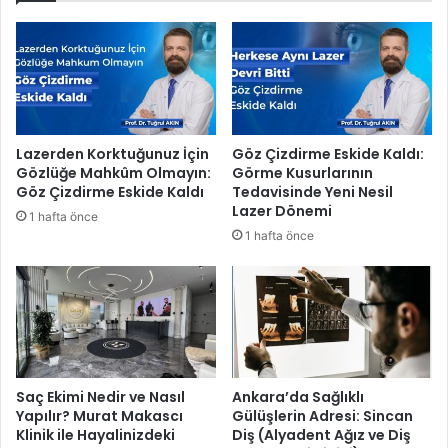
s
i
ı
A
T
r
u
u
r
s
i
T
z
ö
Lazerden Korktuğunuz İçin
Göz Çizdirme Eskide Kaldı:
m
r
Gözlüğe Mahkûm Olmayın:
Görme Kusurlarının
T
e
Göz Çizdirme Eskide Kaldı
Tedavisinde Yeni Nesil
i
n
Lazer Dönemi
1 hafta önce
c
l
1 hafta önce
a
e
r
r
e
i
t
n
F
d
u
e
a
T
r
ü
Saç Ekimi Nedir ve Nasıl
Ankara’da Sağlıklı
ı
m
Yapılır? Murat Makascı
Gülüşlerin Adresi: Sincan
'
Klinik ile Hayalinizdeki
Diş (Alyadent Ağız ve Diş
D