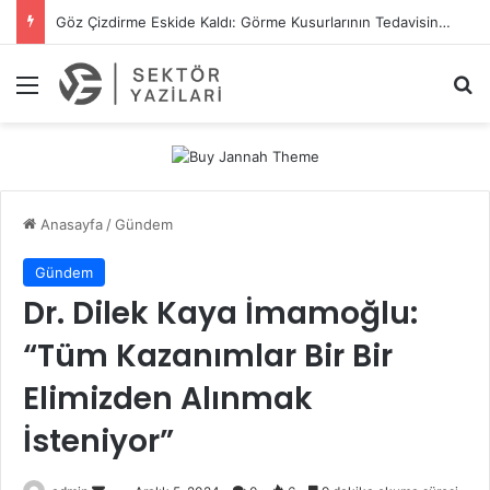
Kilit Tamiri Ve Göbeği Değişimi İçin Profesyonel Çözümler
Menü
A
Anasayfa
/
Gündem
Gündem
Dr. Dilek Kaya İmamoğlu:
“Tüm Kazanımlar Bir Bir
Elimizden Alınmak
İsteniyor”