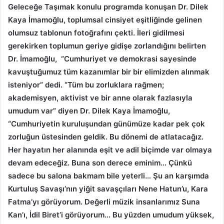
Geleceğe Taşımak konulu programda konuşan Dr. Dilek
Kaya İmamoğlu, toplumsal cinsiyet eşitliğinde gelinen
olumsuz tablonun fotoğrafını çekti. İleri gidilmesi
gerekirken toplumun geriye gidişe zorlandığını belirten
Dr. İmamoğlu, “Cumhuriyet ve demokrasi sayesinde
kavuştuğumuz tüm kazanımlar bir bir elimizden alınmak
isteniyor” dedi. “Tüm bu zorluklara rağmen;
akademisyen, aktivist ve bir anne olarak fazlasıyla
umudum var” diyen Dr. Dilek Kaya İmamoğlu,
“Cumhuriyetin kuruluşundan günümüze kadar pek çok
zorluğun üstesinden geldik. Bu dönemi de atlatacağız.
Her hayatın her alanında eşit ve adil biçimde var olmaya
devam edeceğiz. Buna son derece eminim… Çünkü
sadece bu salona bakmam bile yeterli… Şu an karşımda
Kurtuluş Savaşı’nın yiğit savaşçıları Nene Hatun’u, Kara
Fatma’yı görüyorum. Değerli müzik insanlarımız Suna
Kan’ı, İdil Biret’i görüyorum… Bu yüzden umudum yüksek,