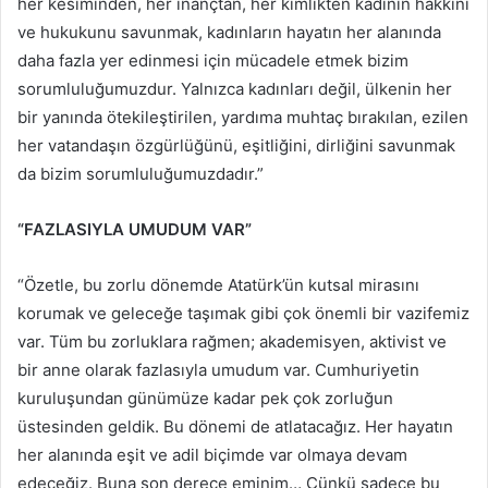
her kesiminden, her inançtan, her kimlikten kadının hakkını
ve hukukunu savunmak, kadınların hayatın her alanında
daha fazla yer edinmesi için mücadele etmek bizim
sorumluluğumuzdur. Yalnızca kadınları değil, ülkenin her
bir yanında ötekileştirilen, yardıma muhtaç bırakılan, ezilen
her vatandaşın özgürlüğünü, eşitliğini, dirliğini savunmak
da bizim sorumluluğumuzdadır.”
“FAZLASIYLA UMUDUM VAR”
“Özetle, bu zorlu dönemde Atatürk’ün kutsal mirasını
korumak ve geleceğe taşımak gibi çok önemli bir vazifemiz
var. Tüm bu zorluklara rağmen; akademisyen, aktivist ve
bir anne olarak fazlasıyla umudum var. Cumhuriyetin
kuruluşundan günümüze kadar pek çok zorluğun
üstesinden geldik. Bu dönemi de atlatacağız. Her hayatın
her alanında eşit ve adil biçimde var olmaya devam
edeceğiz. Buna son derece eminim… Çünkü sadece bu