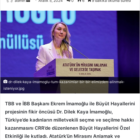
admin
B
Aralık 5, 2024
0
6
9 dakika okuma süresi
i
r
e
-
p
o
s
t
a
g
dr-dilek-kaya-imamoglu-tum-kazanimlar-bir-bir-elimizden-alinmak-
ö
isteniyor.jpg
n
d
TBB ve İBB Başkanı Ekrem İmamoğlu ile Büyüt Hayallerini
e
projesinin fikir öncüsü Dr. Dilek Kaya İmamoğlu,
r
Türkiye’de kadınların milletvekili seçme ve seçilme hakkı
m
kazanmasını CRR’de düzenlenen Büyüt Hayallerini Özel
e
Etkinliği ile kutladı. Atatürk’ün Mirasını Anlamak ve
k