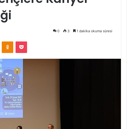
ği
0
3
1 dakika okuma süresi
ontakte
Odnoklassniki
Pocket