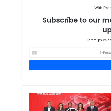
With Pro
Subscribe to our ma
up
Lorem ipsum dol
E
-
P
o
s
t
a
a
d
V
r
o
e
d
s