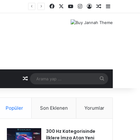
Facebook
X
YouTube
Instagram
Kayıt Ol
Rastgele Makale
Kenar Bölme
r Dönemi
Rastgele Makale
Arama
yap
...
Popüler
Son Eklenen
Yorumlar
300 Hz Kategorisinde
İlklere İmza Atan Yeni