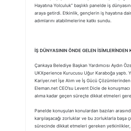
Hayatına Yolculuk” başlıklı panelde iş dünyası
araya getirdi. Etkinlik, gençlerin iş hayatına da
adımlarını atabilmelerine katkı sundu.
İŞ DÜNYASININ ÖNDE GELEN İSİMLERİNDEN
Çankaya Belediye Başkan Yardımcısı Aydın Özso
UKXperience Kurucusu Uğur Karaboğa yaptı. Ye
Kariyer.net İşe Alım ve İş Gücü Çözümlerinde
Eleman.net CEO’su Levent Dicle de konuşmacı o
alıma kadar geçen süreçte dikkat etmeleri gere
Panelde konuşulan konulardan bazıları arasında
karşılaşacağı zorluklar ve bu zorluklarla başa çı
sürecinde dikkat etmeleri gereken yetkinlikler, 