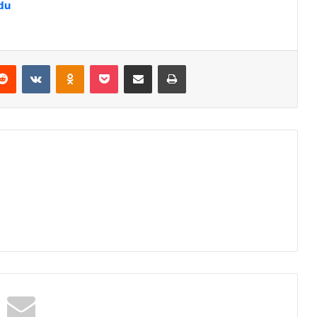
ldu
Reddit
VKontakte
Odnoklassniki
Pocket
E-Posta ile paylaş
Yazdır