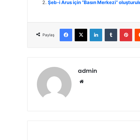
Şeb-i Arus için “Basın Merkezi” oluşturu
Facebook
X
LinkedIn
Tumblr
Pinterest
Paylaş
admin
We
b
sit
esi