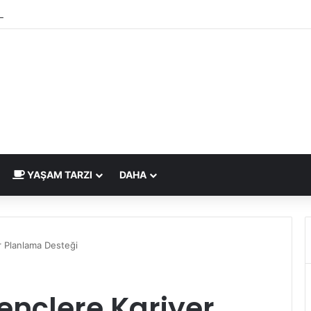
 Çizdirme Eskide Kaldı: Görme Kusurlarının Tedavisinde Yeni Nesil Laze
YAŞAM TARZI
DAHA
r Planlama Desteği
nçlere Kariyer