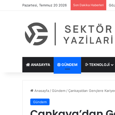
Pazartesi, Temmuz 20 2026
Son Dakika Haberleri
Göz
ANASAYFA
GÜNDEM
TEKNOLOJI
Anasayfa
/
Gündem
/
Çankaya’dan Gençlere Kariye
Gündem
Çankaya’dan Ge