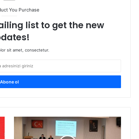
duct You Purchase
iling list to get the new
dates!
or sit amet, consectetur.
M
u
ğ