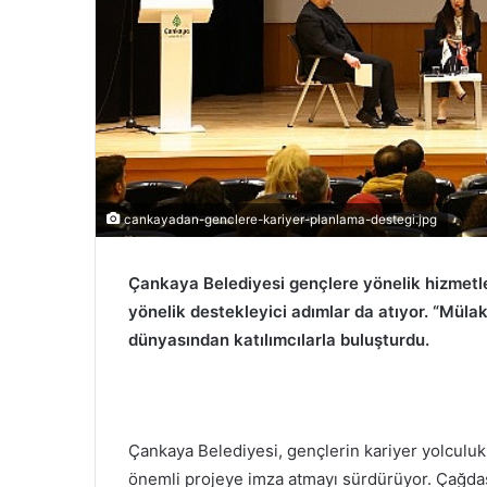
r
m
e
k
cankayadan-genclere-kariyer-planlama-destegi.jpg
Çankaya Belediyesi gençlere yönelik hizmetle
yönelik destekleyici adımlar da atıyor. “Mülak
dünyasından katılımcılarla buluşturdu.
Çankaya Belediyesi, gençlerin kariyer yolculuk
önemli projeye imza atmayı sürdürüyor. Çağdaş