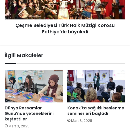
ğ
B
i
e
B
l
M
e
Çeşme Belediyesi Türk Halk Müziği Korosu
'
d
n
Fethiye’de büyüledi
i
i
y
n
e
g
s
İlgili Makaleler
ü
i
n
T
d
ü
e
r
m
k
i
H
n
a
d
l
e
k
Dünya Ressamlar
Konak’ta sağlıklı beslenme
M
Günü’nde yeteneklerini
seminerleri başladı
ü
keşfettiler
Mart 3, 2025
z
Mart 3, 2025
i