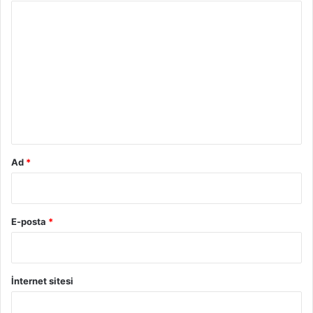
ü
Y
l
o
e
d
r
i
u
m
*
Ad
*
E-posta
*
İnternet sitesi