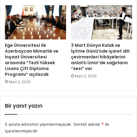
ğ
i
K
o
r
o
s
Ege Üniversitesi ile
3 Mart Dünya Kulak ve
u
Azerbaycan Mimarlık ve
İşitme Günü’nde işaret dili
F
İnşaat Üniversitesi
çevirmenleri hikâyelerini
arasında “Tezli Yüksek
anlattı İzmir’de sağırların
e
Lisans Çift Diploma
“sesi” var
t
Programı” açılacak
h
Mart 2, 2025
i
Mart 2, 2025
y
e
’
Bir yanıt yazın
d
e
b
E-posta adresiniz yayınlanmayacak.
Gerekli alanlar
*
ile
ü
işaretlenmişlerdir
y