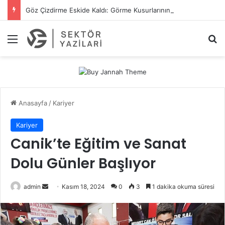
Göz Çizdirme Eskide Kaldı: Görme Kusurlarının Tedavisinde Yeni Nesil Lazer Dönemi
Menü
A
Anasayfa
/
Kariyer
Kariyer
Canik’te Eğitim ve Sanat
Dolu Günler Başlıyor
admin
B
Kasım 18, 2024
0
3
1 dakika okuma süresi
i
r
e