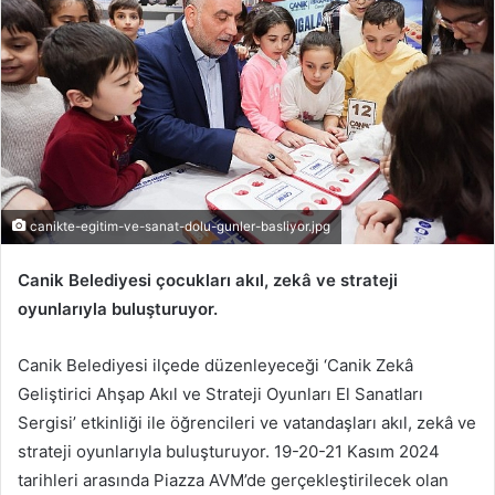
-
p
o
s
t
a
g
ö
canikte-egitim-ve-sanat-dolu-gunler-basliyor.jpg
n
d
Canik Belediyesi çocukları akıl, zekâ ve strateji
e
oyunlarıyla buluşturuyor.
r
m
Canik Belediyesi ilçede düzenleyeceği ‘Canik Zekâ
e
Geliştirici Ahşap Akıl ve Strateji Oyunları El Sanatları
k
Sergisi’ etkinliği ile öğrencileri ve vatandaşları akıl, zekâ ve
strateji oyunlarıyla buluşturuyor. 19-20-21 Kasım 2024
tarihleri arasında Piazza AVM’de gerçekleştirilecek olan