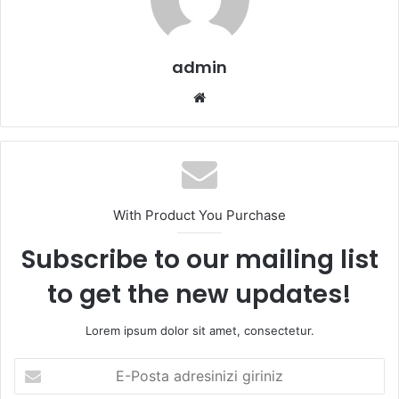
admin
We
b
sit
esi
With Product You Purchase
Subscribe to our mailing list
to get the new updates!
Lorem ipsum dolor sit amet, consectetur.
E
-