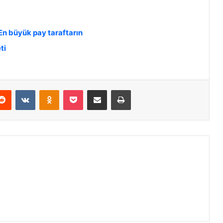
En büyük pay taraftarın
ti
Reddit
VKontakte
Odnoklassniki
Pocket
E-Posta ile paylaş
Yazdır