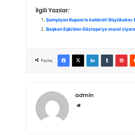
İlgili Yazılar:
Şampiyon Kupası’nı kaldırdı! Büyükakın: 
Başkan Eşki’den Göztepe’ye moral ziyare
Facebook
X
LinkedIn
Tumblr
Pinterest
Paylaş
admin
We
b
sit
esi