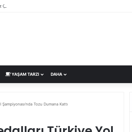
 Çizdirme Eskide Kaldı: Görme Kusurlarının Tedavisinde Yeni Nesil Laz
YAŞAM TARZI
DAHA
Yol Şampiyonası’nda Tozu Dumana Kattı
dalları Türkiye Yol