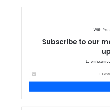
With Pro
Subscribe to our ma
up
Lorem ipsum dol
E
-
P
o
s
t
a
a