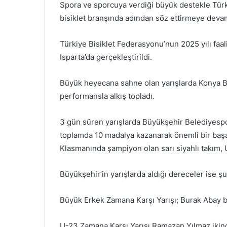
Spora ve sporcuya verdiği büyük destekle Tür
bisiklet branşında adından söz ettirmeye deva
Türkiye Bisiklet Federasyonu’nun 2025 yılı faa
Isparta’da gerçekleştirildi.
Büyük heyecana sahne olan yarışlarda Konya B
performansla alkış topladı.
3 gün süren yarışlarda Büyükşehir Belediyespo
toplamda 10 madalya kazanarak önemli bir başar
Klasmanında şampiyon olan sarı siyahlı takım, U
Büyükşehir’in yarışlarda aldığı dereceler ise şu
Büyük Erkek Zamana Karşı Yarışı; Burak Abay biri
U-23 Zamana Karşı Yarışı Ramazan Yılmaz ikinc