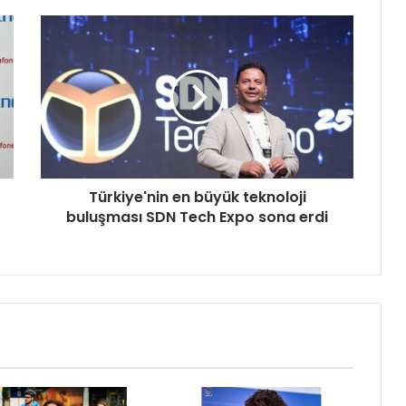
T
ü
r
k
i
y
e
'
n
Türkiye'nin en büyük teknoloji
i
buluşması SDN Tech Expo sona erdi
n
e
n
b
ü
y
ü
k
t
e
k