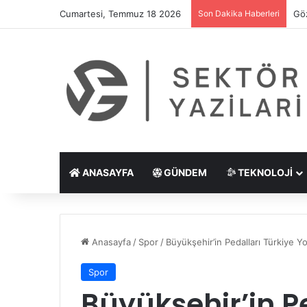
Cumartesi, Temmuz 18 2026
Son Dakika Haberleri
Göz
ANASAYFA
GÜNDEM
TEKNOLOJI
Anasayfa
/
Spor
/
Büyükşehir’in Pedalları Türkiye 
Spor
Büyükşehir’in Pe