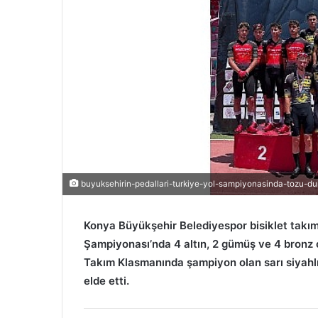
n
d
e
r
m
e
k
buyuksehirin-pedallari-turkiye-yol-sampiyonasinda-tozu-du
Konya Büyükşehir Belediyespor bisiklet takımı
Şampiyonası’nda 4 altın, 2 gümüş ve 4 bronz
Takım Klasmanında şampiyon olan sarı siyahlı
elde etti.