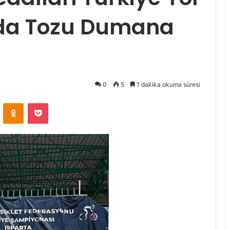
da Tozu Dumana
0
5
1 dakika okuma süresi
ontakte
Odnoklassniki
Pocket