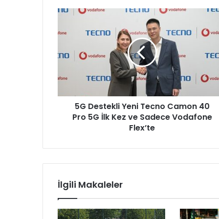
d
5
r
G
e
D
s
e
i
s
n
t
i
e
z
k
i
l
g
5G Destekli Yeni Tecno Camon 40
i
i
Pro 5G İlk Kez ve Sadece Vodafone
Y
r
e
Flex’te
i
n
n
i
i
T
z
e
c
İlgili Makaleler
n
o
C
a