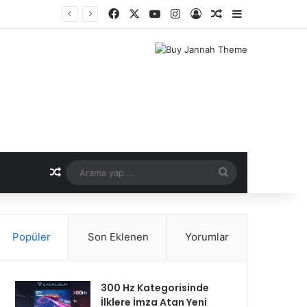
Facebook
X
YouTube
Instagram
Kayıt Ol
Rastgele Makale
Kenar Bölme
er Dönemi
Rastgele Makale
Arama
yap
...
Popüler
Son Eklenen
Yorumlar
300 Hz Kategorisinde
İlklere İmza Atan Yeni