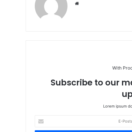
We
b
sit
esi
With Pro
Subscribe to our ma
up
Lorem ipsum dol
E
-
P