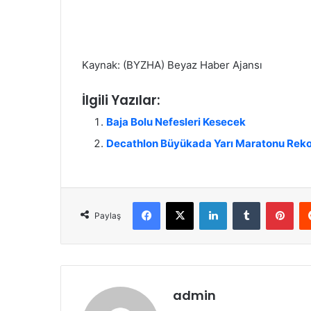
Kaynak: (BYZHA) Beyaz Haber Ajansı
İlgili Yazılar:
Baja Bolu Nefesleri Kesecek
Decathlon Büyükada Yarı Maratonu Reko
Facebook
X
LinkedIn
Tumblr
Pinterest
Paylaş
admin