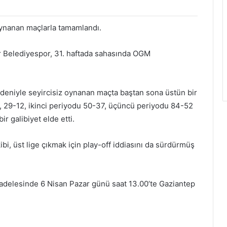
 oynanan maçlarla tamamlandı.
r Belediyespor, 31. haftada sahasında OGM
deniyle seyircisiz oynanan maçta baştan sona üstün bir
du, 29-12, ikinci periyodu 50-37, üçüncü periyodu 84-52
r galibiyet elde etti.
bi, üst lige çıkmak için play-off iddiasını da sürdürmüş
adelesinde 6 Nisan Pazar günü saat 13.00’te Gaziantep