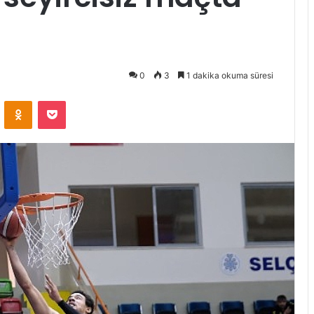
0
3
1 dakika okuma süresi
ontakte
Odnoklassniki
Pocket