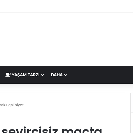
dirme Eskide Kaldı: Görme Kusurlarının Tedavisinde Yeni Nesil Lazer Dö
YAŞAM TARZI
DAHA
rklı galibiyet
seyircisiz maçta