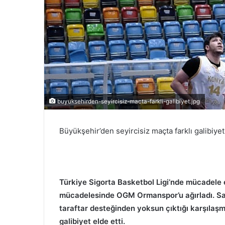
r
m
e
k
buyuksehirden-seyircisiz-macta-farkli-galibiyet.jpg
Büyükşehir’den seyircisiz maçta farklı galibiye
Türkiye Sigorta Basketbol Ligi’nde mücadele 
mücadelesinde OGM Ormanspor’u ağırladı. Sarı
taraftar desteğinden yoksun çıktığı karşılaşma
galibiyet elde etti.