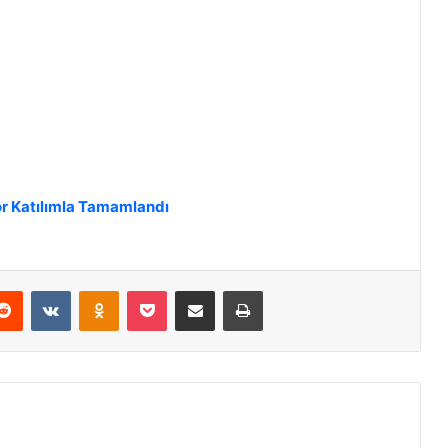
r Katılımla Tamamlandı
Reddit
VKontakte
Odnoklassniki
Pocket
E-Posta ile paylaş
Yazdır