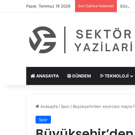
Pazar, Temmuz 19 2026
Son Dakika Haberleri
Göz Çiz
ANASAYFA
GÜNDEM
TEKNOLOJI
Anasayfa
/
Spor
/
Büyükşehir’den seyircisiz maçta fa
Spor
Büyükşehir’den 