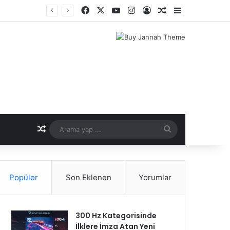
Facebook
X
YouTube
Instagram
Kayıt Ol
Rastgele Makale
Kenar Bölme
nemi
Rastgele Makale
Arama
yap
...
Popüler
Son Eklenen
Yorumlar
300 Hz Kategorisinde
İlklere İmza Atan Yeni