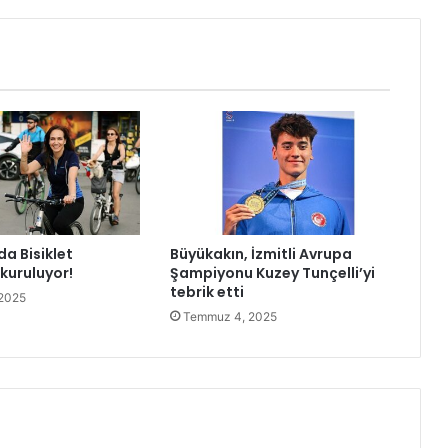
k
A
d
r
e
s
i
:
M
e
r
a
da Bisiklet
Büyükakın, İzmitli Avrupa
l
kuruluyor!
Şampiyonu Kuzey Tunçelli’yi
K
tebrik etti
a
2025
Temmuz 4, 2025
p
l
a
n
'
d
a