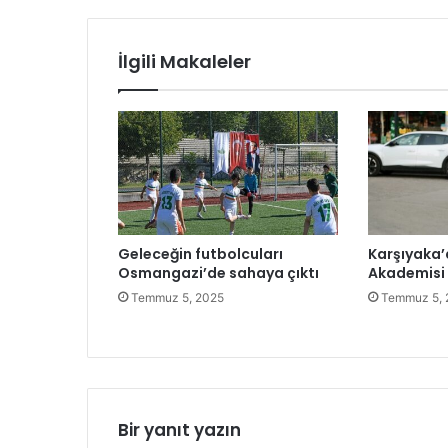
f
ı
r
İlgili Makaleler
A
t
ı
k
G
ü
n
ü
'
Geleceğin futbolcuları
Karşıyaka’
n
Osmangazi’de sahaya çıktı
Akademisi 
d
e
Temmuz 5, 2025
Temmuz 5, 
g
e
r
i
d
ö
Bir yanıt yazın
n