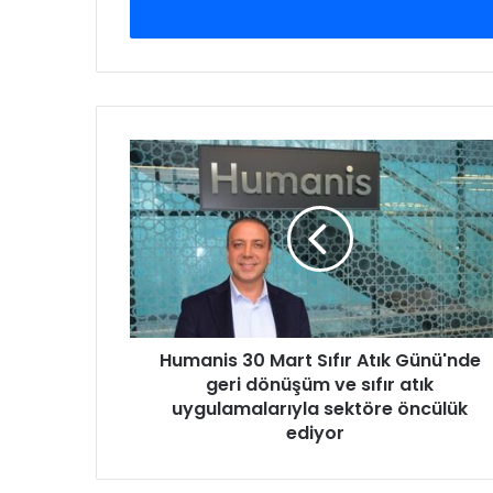
o
s
t
a
a
d
H
r
u
e
m
s
a
i
n
n
i
i
s
z
3
i
0
g
Humanis 30 Mart Sıfır Atık Günü'nde
M
i
geri dönüşüm ve sıfır atık
a
r
r
uygulamalarıyla sektöre öncülük
i
t
ediyor
n
S
i
ı
z