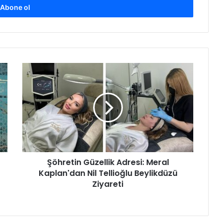
Ş
ö
h
r
e
t
i
n
G
Şöhretin Güzellik Adresi: Meral
ü
Kaplan'dan Nil Tellioğlu Beylikdüzü
z
e
Ziyareti
l
l
i