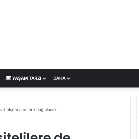
dirme Eskide Kaldı: Görme Kusurlarının Tedavisinde Yeni Nesil Lazer D
YAŞAM TARZI
DAHA
abet ölçüm sensörü dağıtılacak
itelilere de