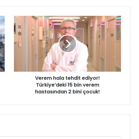
V
e
r
e
m
h
a
l
a
Verem hala tehdit ediyor!
t
Türkiye’deki 15 bin verem
e
h
hastasından 2 bini çocuk!
d
i
t
e
d
i
y