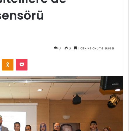
sensörü
0
6
1 dakika okuma süresi
ontakte
Odnoklassniki
Pocket