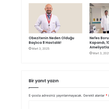
u
n
:
T
E
M
A
Obezitenin Neden Olduğu
Nefes Boru
V
Başlıca 8 Hastalık!
Kapandı, 1
a
Ameliyatl
Mart 3, 2025
k
Mart 3, 202
f
ı
2
0
2
4
Bir yanıt yazın
’
ü
n
E-posta adresiniz yayınlanmayacak.
Gerekli alanlar
*
i
Ç
Y
e