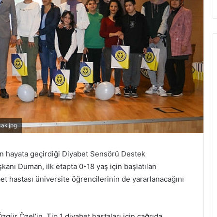
cak.jpg
 hayata geçirdiği Diyabet Sensörü Destek
kanı Duman, ilk etapta 0-18 yaş için başlatılan
 hastası üniversite öğrencilerinin de yararlanacağını
ür Özel’in, Tip 1 diyabet hastaları için çağrıda