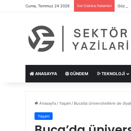
Cuma, Temmuz 24 2026
Son Dakika Haberleri
Göz Çiz
ANASAYFA
GÜNDEM
TEKNOLOJI
Anasayfa
/
Yaşam
/
Buca’da üniversitelilere de diy
Yaşam
Buca’da ünivers