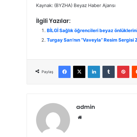
Kaynak: (BYZHA) Beyaz Haber Ajansı
İlgili Yazılar:
BİLGİ Sağlık öğrencileri beyaz önlüklerini
Turgay Sarı’nın “Vaveyla” Resim Sergis
Facebook
X
LinkedIn
Tumblr
Pinterest
Paylaş
admin
We
b
sit