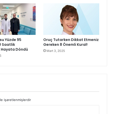
o
r
!
T
ü
r
k
su Yüzde 95
Oruç Tutarken Dikkat Etmeniz
i
0 Saatlik
Gereken 8 Önemli Kural!
y
a Hayata Döndü
Mart 3, 2025
e
5
’
d
e
k
i
1
5
b
i
le işaretlenmişlerdir
n
v