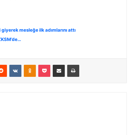
 giyerek mesleğe ilk adımlarını attı
i ZKSM’de…
Reddit
VKontakte
Odnoklassniki
Pocket
E-Posta ile paylaş
Yazdır