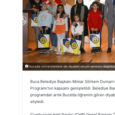
n
d
e
r
m
e
k
bucada-universitelilere-de-diyabet-olcum-sensoru-dagitila
Buca Belediye Başkanı Mimar Görkem Duman’ın
Programı’nın kapsamı genişletildi. Belediye Baş
programdan artık Buca’da öğrenim gören diyabet
söyledi.
Cumhuriyet Halk Partisi (CHP) Genel Başkanı Özg