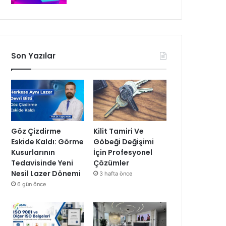
Son Yazılar
Göz Çizdirme
Kilit Tamiri Ve
Eskide Kaldı: Görme
Göbeği Değişimi
Kusurlarının
İçin Profesyonel
Tedavisinde Yeni
Çözümler
Nesil Lazer Dönemi
3 hafta önce
6 gün önce