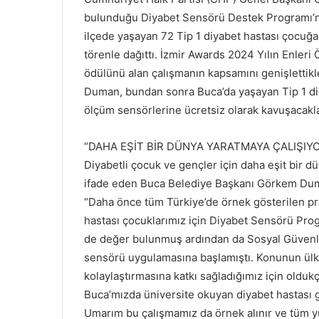
bulunduğu Diyabet Sensörü Destek Programı’nı
ilçede yaşayan 72 Tip 1 diyabet hastası çocuğa
törenle dağıttı. İzmir Awards 2024 Yılın Enleri
ödülünü alan çalışmanın kapsamını genişletti
Duman, bundan sonra Buca’da yaşayan Tip 1 diy
ölçüm sensörlerine ücretsiz olarak kavuşacaklar
“DAHA EŞİT BİR DÜNYA YARATMAYA ÇALIŞIY
Diyabetli çocuk ve gençler için daha eşit bir d
ifade eden Buca Belediye Başkanı Görkem Duma
“Daha önce tüm Türkiye’de örnek gösterilen proj
hastası çocuklarımız için Diyabet Sensörü Progr
de değer bulunmuş ardından da Sosyal Güvenlik
sensörü uygulamasına başlamıştı. Konunun ülke
kolaylaştırmasına katkı sağladığımız için oldu
Buca’mızda üniversite okuyan diyabet hastası 
Umarım bu çalışmamız da örnek alınır ve tüm yur