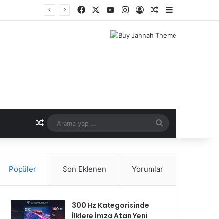
Facebook
X
YouTube
Instagram
Kayıt Ol
Rastgele Makale
Kenar Bölme
önemi
Rastgele Makale
Arama
yap
...
Popüler
Son Eklenen
Yorumlar
300 Hz Kategorisinde
İlklere İmza Atan Yeni