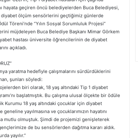
 hayata geçiren öncü belediyelerden Buca Belediyesi,
 diyabet ölçüm sensörlerini geçtiğimiz günlerde
 Ödül Töreni’nde “Yılın Sosyal Sorumluluk Projesi”
klerini müjdeleyen Buca Belediye Başkanı Mimar Görkem
abet hastası üniversite öğrencilerinin de diyabet
ını açıkladı.
ORUZ”
ünya yaratma hedefiyle çalışmalarını sürdürdüklerini
n, şunları söyledi:
elerden biri olarak, 18 yaş altındaki Tip 1 diyabet
amı’nı başlatmıştık. Bu çalışma ulusal ölçekte bir ödüle
 Kurumu 18 yaş altındaki çocuklar için diyabet
 geneline yayılmasına ve çocuklarımızın hayatını
kça mutlu olmuştuk. Şimdi de projemizi genişleterek
gençlerimize de bu sensörlerden dağıtma kararı aldık.
da yayılır.”