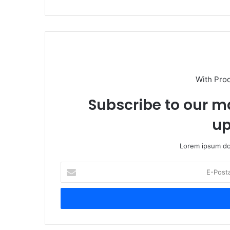
esi
With Pro
Subscribe to our ma
up
Lorem ipsum dol
E
-
P
o
s
t