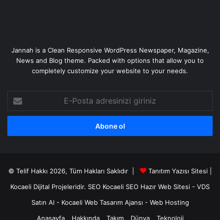
Jannah is a Clean Responsive WordPress Newspaper, Magazine,
News and Blog theme. Packed with options that allow you to
completely customize your website to your needs.
E-
Posta
adresinizi
giriniz
© Telif Hakkı 2026, Tüm Hakları Saklıdır |
Tanıtım Yazısı Sitesi |
Kocaeli Dijital
Projeleridir.
SEO
Kocaeli SEO
Hazır Web Sitesi
-
VDS
Satın Al
-
Kocaeli Web Tasarım Ajansı
-
Web Hosting
Anasayfa
Hakkında
Takım
Dünya
Teknoloji