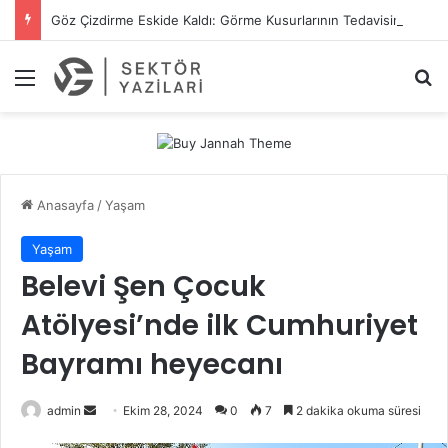
Göz Çizdirme Eskide Kaldı: Görme Kusurlarının Tedavisinde Yeni Nesil Lazer Dönemi
Menü
A
Anasayfa
/
Yaşam
Yaşam
Belevi Şen Çocuk
Atölyesi’nde ilk Cumhuriyet
Bayramı heyecanı
admin
B
Ekim 28, 2024
0
7
2 dakika okuma süresi
i