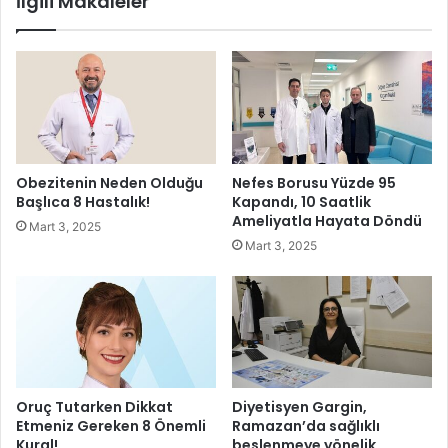
İlgili Makaleler
h
t
u
a
r
M
i
a
y
r
e
i
t
a
B
Ü
a
Obezitenin Neden Olduğu
Nefes Borusu Yüzde 95
n
y
Başlıca 8 Hastalık!
Kapandı, 10 Saatlik
i
r
Ameliyatla Hayata Döndü
Mart 3, 2025
v
a
Mart 3, 2025
e
m
r
ı
s
K
i
u
t
t
e
l
s
a
i
m
Oruç Tutarken Dikkat
Diyetisyen Gargin,
i
a
Etmeniz Gereken 8 Önemli
Ramazan’da sağlıklı
l
l
Kural!
beslenmeye yönelik