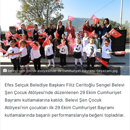
r
e
-
p
o
s
t
a
g
ö
belevi-sen-cocuk-atolyesinde-ilk-cumhuriyet-bayrami-heyecani.jpg
n
d
Efes Selçuk Belediye Başkanı Filiz Ceritoğlu Sengel Belevi
e
Şen Çocuk Atölyesi’nde düzenlenen 29 Ekim Cumhuriyet
r
Bayramı kutlamalarına katıldı. Belevi Şen Çocuk
m
Atölyesi’nin çocukları ilk 29 Ekim Cumhuriyet Bayramı
e
kutlamalarında başarılı performanslarıyla beğeni topladılar.
k