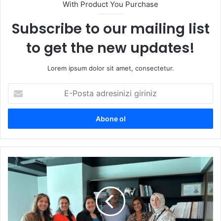
With Product You Purchase
Subscribe to our mailing list
to get the new updates!
Lorem ipsum dolor sit amet, consectetur.
E
-
P
o
s
t
a
a
İ
d
s
r
t
e
i
s
n
i
y