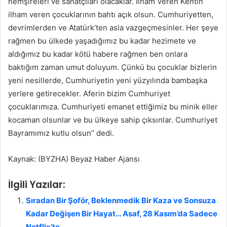
hemşireleri ve sanatçıları olacaklar. İlham Veren Kentin
ilham veren çocuklarının bahtı açık olsun. Cumhuriyetten,
devrimlerden ve Atatürk’ten asla vazgeçmesinler. Her şeye
rağmen bu ülkede yaşadığımız bu kadar hezimete ve
aldığımız bu kadar kötü habere rağmen ben onlara
baktığım zaman umut doluyum. Çünkü bu çocuklar bizlerin
yeni nesillerde, Cumhuriyetin yeni yüzyılında bambaşka
yerlere getirecekler. Aferin bizim Cumhuriyet
çocuklarımıza. Cumhuriyeti emanet ettiğimiz bu minik eller
kocaman olsunlar ve bu ülkeye sahip çıksınlar. Cumhuriyet
Bayramımız kutlu olsun” dedi.
Kaynak: (BYZHA) Beyaz Haber Ajansı
İlgili Yazılar:
Sıradan Bir Şoför, Beklenmedik Bir Kaza ve Sonsuza
Kadar Değişen Bir Hayat… Asaf, 28 Kasım’da Sadece
Netflix’te