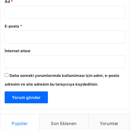
Ad
*
l
e
r
i
n
E-posta
*
i
G
ü
ç
İnternet sitesi
l
e
n
d
Daha sonraki yorumlarımda kullanılması için adım, e-posta
i
adresim ve site adresim bu tarayıcıya kaydedilsin.
r
i
y
o
r
Popüler
Son Eklenen
Yorumlar