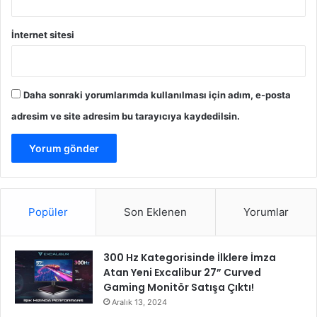
g
r
İnternet sitesi
a
m
ı
Daha sonraki yorumlarımda kullanılması için adım, e-posta
adresim ve site adresim bu tarayıcıya kaydedilsin.
Popüler
Son Eklenen
Yorumlar
300 Hz Kategorisinde İlklere İmza
Atan Yeni Excalibur 27” Curved
Gaming Monitör Satışa Çıktı!
Aralık 13, 2024