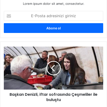
Lorem ipsum dolor sit amet, consectetur.
E
-
P
o
s
t
a
a
B
d
a
r
ş
e
k
s
a
i
n
n
D
i
e
z
n
i
Başkan Denizli, iftar sofrasında Çeşmeliler ile
i
g
buluştu
z
i
l