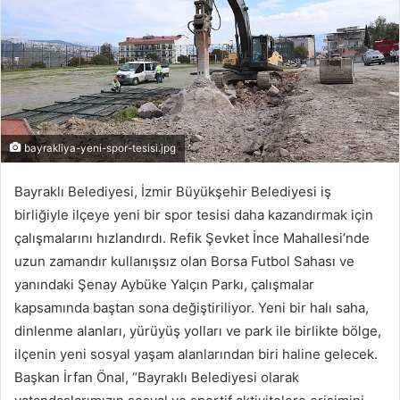
p
o
s
t
a
g
ö
bayrakliya-yeni-spor-tesisi.jpg
n
d
Bayraklı Belediyesi, İzmir Büyükşehir Belediyesi iş
e
birliğiyle ilçeye yeni bir spor tesisi daha kazandırmak için
r
çalışmalarını hızlandırdı. Refik Şevket İnce Mahallesi’nde
m
uzun zamandır kullanışsız olan Borsa Futbol Sahası ve
e
yanındaki Şenay Aybüke Yalçın Parkı, çalışmalar
k
kapsamında baştan sona değiştiriliyor. Yeni bir halı saha,
dinlenme alanları, yürüyüş yolları ve park ile birlikte bölge,
ilçenin yeni sosyal yaşam alanlarından biri haline gelecek.
Başkan İrfan Önal, “Bayraklı Belediyesi olarak