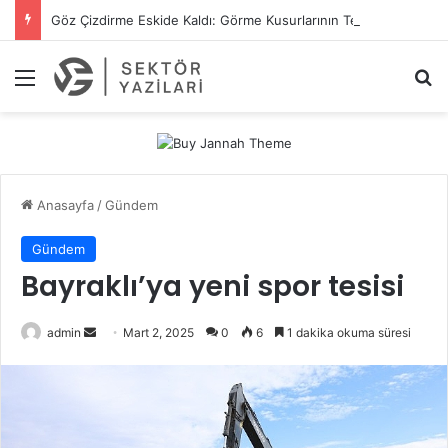
Göz Çizdirme Eskide Kaldı: Görme Kusurlarının Tedavisinde Yeni Nesil Lazer Dönemi
Menü
A
Anasayfa
/
Gündem
Gündem
Bayraklı’ya yeni spor tesisi
admin
B
Mart 2, 2025
0
6
1 dakika okuma süresi
i
r
e
-