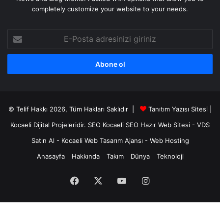
completely customize your website to your needs.
E-
Posta
adresinizi
giriniz
© Telif Hakkı 2026, Tüm Hakları Saklıdır |
Tanıtım Yazısı Sitesi |
Kocaeli Dijital
Projeleridir.
SEO
Kocaeli SEO
Hazır Web Sitesi
-
VDS
Satın Al
-
Kocaeli Web Tasarım Ajansı
-
Web Hosting
Anasayfa
Hakkında
Takım
Dünya
Teknoloji
Facebook
X
YouTube
Instagram