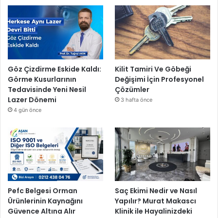
Göz Çizdirme Eskide Kaldı:
Kilit Tamiri Ve Göbeği
Görme Kusurlarının
Değişimi İçin Profesyonel
Tedavisinde Yeni Nesil
Çözümler
Lazer Dönemi
3 hafta önce
4 gün önce
Pefc Belgesi Orman
Saç Ekimi Nedir ve Nasıl
Ürünlerinin Kaynağını
Yapılır? Murat Makascı
Güvence Altına Alır
Klinik ile Hayalinizdeki