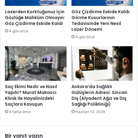
e
a
l
z
Lazerden Korktuğunuz İçin
Göz Çizdirme Eskide Kaldı:
i
i
Gözlüğe Mahkûm Olmayın:
Görme Kusurlarının
l
G
Göz Çizdirme Eskide Kaldı
Tedavisinde Yeni Nesil
e
ü
Lazer Dönemi
4 gün önce
r
r
4 gün önce
i
m
l
e
e
n
b
e
u
k
l
ş
u
e
ş
v
Saç Ekimi Nedir ve Nasıl
Ankara’da Sağlıklı
t
e
Yapılır? Murat Makascı
Gülüşlerin Adresi: Sincan
u
Klinik ile Hayalinizdeki
Diş (Alyadent Ağız ve Diş
p
Saçlara Kavuşun
Sağlığı Polikliniği)
o
l
4 hafta önce
Haziran 10, 2026
i
s
m
Bir yanıt yazın
e