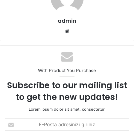
admin
We
b
sit
esi
With Product You Purchase
Subscribe to our mailing list
to get the new updates!
Lorem ipsum dolor sit amet, consectetur.
E
-
P