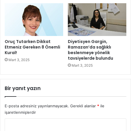
a
ş
a
m
ı
n
ı
Oruç Tutarken Dikkat
Diyetisyen Gargin,
K
Etmeniz Gereken 8 Önemli
Ramazan’da sağlıklı
o
Kural!
beslenmeye yönelik
tavsiyelerde bulundu
l
Mart 3, 2025
a
Mart 3, 2025
y
l
a
Bir yanıt yazın
ş
t
ı
E-posta adresiniz yayınlanmayacak.
Gerekli alanlar
*
ile
r
işaretlenmişlerdir
d
ı
Y
k