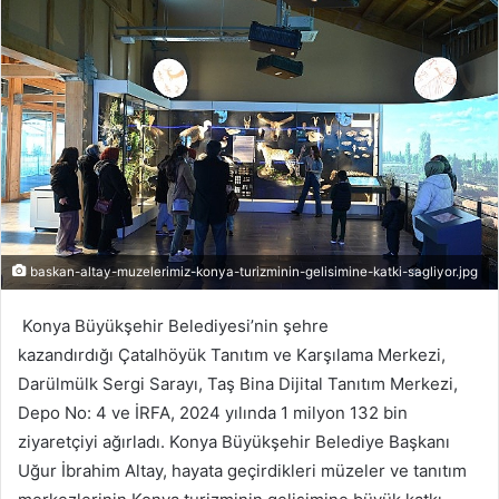
r
e
-
p
o
s
t
a
g
ö
baskan-altay-muzelerimiz-konya-turizminin-gelisimine-katki-sagliyor.jpg
n
d
Konya Büyükşehir Belediyesi’nin şehre
e
kazandırdığı Çatalhöyük Tanıtım ve Karşılama Merkezi,
r
Darülmülk Sergi Sarayı, Taş Bina Dijital Tanıtım Merkezi,
m
Depo No: 4 ve İRFA, 2024 yılında 1 milyon 132 bin
e
ziyaretçiyi ağırladı. Konya Büyükşehir Belediye Başkanı
k
Uğur İbrahim Altay, hayata geçirdikleri müzeler ve tanıtım