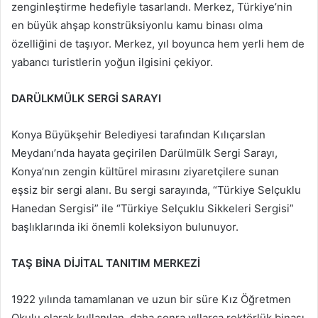
zenginleştirme hedefiyle tasarlandı. Merkez, Türkiye’nin
en büyük ahşap konstrüksiyonlu kamu binası olma
özelliğini de taşıyor. Merkez, yıl boyunca hem yerli hem de
yabancı turistlerin yoğun ilgisini çekiyor.
DARÜLKMÜLK SERGİ SARAYI
Konya Büyükşehir Belediyesi tarafından Kılıçarslan
Meydanı’nda hayata geçirilen Darülmülk Sergi Sarayı,
Konya’nın zengin kültürel mirasını ziyaretçilere sunan
eşsiz bir sergi alanı. Bu sergi sarayında, “Türkiye Selçuklu
Hanedan Sergisi” ile “Türkiye Selçuklu Sikkeleri Sergisi”
başlıklarında iki önemli koleksiyon bulunuyor.
TAŞ BİNA DİJİTAL TANITIM MERKEZİ
1922 yılında tamamlanan ve uzun bir süre Kız Öğretmen
Okulu olarak kullanılan, daha sonra yıllarca rektörlük binası