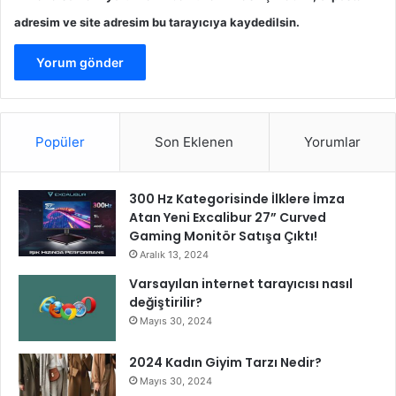
ü
adresim ve site adresim bu tarayıcıya kaydedilsin.
r
d
ü
k
!
”
Popüler
Son Eklenen
Yorumlar
300 Hz Kategorisinde İlklere İmza
Atan Yeni Excalibur 27” Curved
Gaming Monitör Satışa Çıktı!
Aralık 13, 2024
Varsayılan internet tarayıcısı nasıl
değiştirilir?
Mayıs 30, 2024
2024 Kadın Giyim Tarzı Nedir?
Mayıs 30, 2024