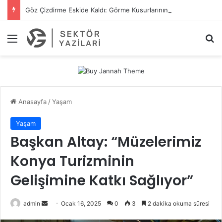
Göz Çizdirme Eskide Kaldı: Görme Kusurlarının Tedavisinde Yeni Nesil Lazer Dönemi
Menü
A
Anasayfa
/
Yaşam
Yaşam
Başkan Altay: “Müzelerimiz
Konya Turizminin
Gelişimine Katkı Sağlıyor”
admin
B
Ocak 16, 2025
0
3
2 dakika okuma süresi
i