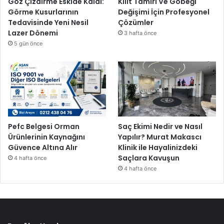
Göz Çizdirme Eskide Kaldı:
Kilit Tamiri Ve Göbeği
Görme Kusurlarının
Değişimi İçin Profesyonel
Tedavisinde Yeni Nesil
Çözümler
Lazer Dönemi
3 hafta önce
5 gün önce
Pefc Belgesi Orman
Saç Ekimi Nedir ve Nasıl
Ürünlerinin Kaynağını
Yapılır? Murat Makascı
Güvence Altına Alır
Klinik ile Hayalinizdeki
Saçlara Kavuşun
4 hafta önce
4 hafta önce