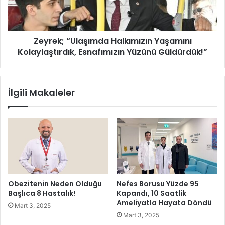
d
;
a
“
n
U
Zeyrek; “Ulaşımda Halkımızın Yaşamını
ö
l
ğ
Kolaylaştırdık, Esnafımızın Yüzünü Güldürdük!”
a
r
ş
e
ı
n
m
İlgili Makaleler
c
d
i
a
l
H
e
a
r
l
e
k
z
ı
i
m
y
ı
Obezitenin Neden Olduğu
Nefes Borusu Yüzde 95
a
z
Başlıca 8 Hastalık!
Kapandı, 10 Saatlik
r
ı
Ameliyatla Hayata Döndü
Mart 3, 2025
e
n
Mart 3, 2025
t
Y