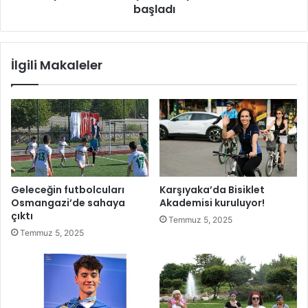
t
başladı
B
i
e
ş
l
i
e
İlgili Makaleler
m
d
k
i
a
y
y
e
n
s
a
i
k
V
l
o
a
l
Geleceğin futbolcuları
Karşıyaka’da Bisiklet
r
e
Osmangazi’de sahaya
Akademisi kuruluyor!
ı
y
çıktı
Temmuz 5, 2025
,
b
Temmuz 5, 2025
k
o
r
l
i
T
t
u
i
r