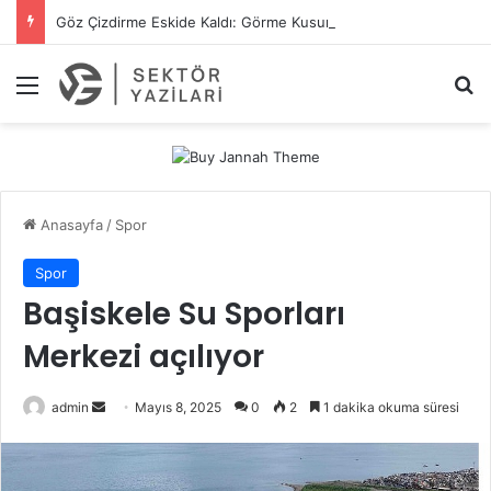
Göz Çizdirme Eskide Kaldı: Görme Kusurlarının Tedavisinde Yeni Nesil Lazer Dönemi
Menü
A
Anasayfa
/
Spor
Spor
Başiskele Su Sporları
Merkezi açılıyor
admin
B
Mayıs 8, 2025
0
2
1 dakika okuma süresi
i
r
e