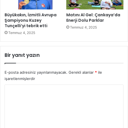
k
n
b
u
i
v
Büyükakın, İzmitli Avrupa
Matını Al Gel: Çankaya’da
r
a
Şampiyonu Kuzey
Enerji Dolu Parklar
y
s
Tunçelli’yi tebrik etti
Temmuz 4, 2025
a
ı
Temmuz 4, 2025
p
b
a
a
y
ş
Bir yanıt yazın
z
l
e
a
k
d
a
E-posta adresiniz yayınlanmayacak.
Gerekli alanlar
*
ile
ı
d
işaretlenmişlerdir
ö
Y
n
e
o
m
r
i
n
u
d
m
e