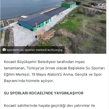
-
p
o
s
t
a
g
ö
basiskele-su-sporlari-merkezi-aciliyor.jpg
n
d
Kocaeli Büyükşehir Belediyesi tarafından inşası
e
tamamlanan, Türkiye’ye örnek olacak Başiskele Su Sporları
r
Eğitim Merkezi, 19 Mayıs Atatürk’ü Anma, Gençlik ve Spor
m
Bayramı’nda hizmete açılıyor.
e
k
SU SPORLARI KOCAELİ’NDE YAYGINLAŞIYOR
Kocaeli sahillerinde hayata geçirdiği dev yatırımlar ile