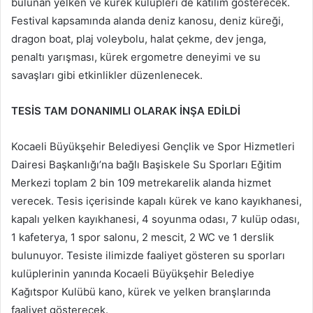
bulunan yelken ve kürek kulüpleri de katılım gösterecek.
Festival kapsamında alanda deniz kanosu, deniz küreği,
dragon boat, plaj voleybolu, halat çekme, dev jenga,
penaltı yarışması, kürek ergometre deneyimi ve su
savaşları gibi etkinlikler düzenlenecek.
TESİS TAM DONANIMLI OLARAK İNŞA EDİLDİ
Kocaeli Büyükşehir Belediyesi Gençlik ve Spor Hizmetleri
Dairesi Başkanlığı’na bağlı Başiskele Su Sporları Eğitim
Merkezi toplam 2 bin 109 metrekarelik alanda hizmet
verecek. Tesis içerisinde kapalı kürek ve kano kayıkhanesi,
kapalı yelken kayıkhanesi, 4 soyunma odası, 7 kulüp odası,
1 kafeterya, 1 spor salonu, 2 mescit, 2 WC ve 1 derslik
bulunuyor. Tesiste ilimizde faaliyet gösteren su sporları
kulüplerinin yanında Kocaeli Büyükşehir Belediye
Kağıtspor Kulübü kano, kürek ve yelken branşlarında
faaliyet gösterecek.