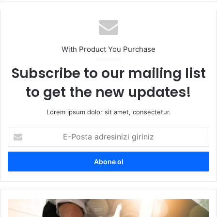
sit
esi
With Product You Purchase
Subscribe to our mailing list
to get the new updates!
Lorem ipsum dolor sit amet, consectetur.
E
-
P
o
s
t
a
a
S
d
A