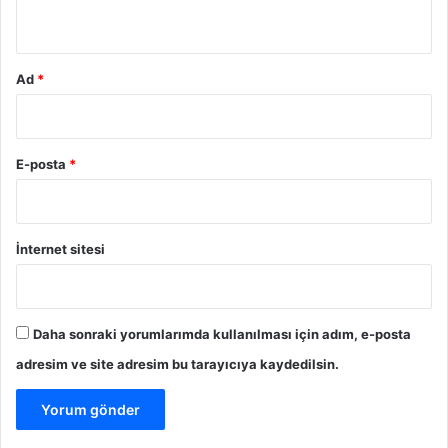
*
n
e
t
l
Ad
*
i
k
v
e
E-posta
*
g
ü
v
e
İnternet sitesi
n
s
u
n
Daha sonraki yorumlarımda kullanılması için adım, e-posta
u
adresim ve site adresim bu tarayıcıya kaydedilsin.
y
o
r