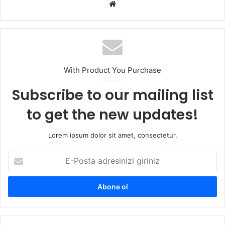
We
b
sit
esi
With Product You Purchase
Subscribe to our mailing list
to get the new updates!
Lorem ipsum dolor sit amet, consectetur.
E
-
P
o
s
t
a