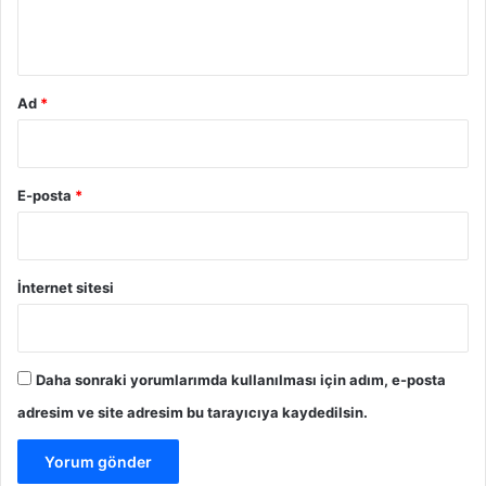
ı
*
k
M
i
Ad
*
r
a
s
,
1
E-posta
*
9
0
Ü
l
İnternet sitesi
k
e
d
e
Daha sonraki yorumlarımda kullanılması için adım, e-posta
M
adresim ve site adresim bu tarayıcıya kaydedilsin.
i
l
y