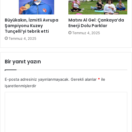
e
t
T
Büyükakın, İzmitli Avrupa
Matını Al Gel: Çankaya’da
u
Şampiyonu Kuzey
Enerji Dolu Parklar
r
Tunçelli’yi tebrik etti
Temmuz 4, 2025
u
Temmuz 4, 2025
B
a
ş
Bir yanıt yazın
l
ı
y
E-posta adresiniz yayınlanmayacak.
Gerekli alanlar
*
ile
o
işaretlenmişlerdir
r
:
Y
6
0
o
Y
r
ı
u
l
l
m