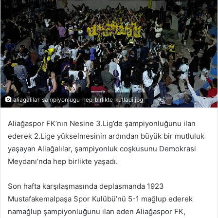
-
p
o
s
t
a
g
ö
aliagalilar-sampiyonlugu-hep-birlikte-kutladi.jpg
n
d
Aliağaspor FK’nın Nesine 3.Lig’de şampiyonluğunu ilan
e
ederek 2.Lige yükselmesinin ardından büyük bir mutluluk
r
yaşayan Aliağalılar, şampiyonluk coşkusunu Demokrasi
m
Meydanı’nda hep birlikte yaşadı.
e
k
Son hafta karşılaşmasında deplasmanda 1923
Mustafakemalpaşa Spor Kulübü’nü 5-1 mağlup ederek
namağlup şampiyonluğunu ilan eden Aliağaspor FK,