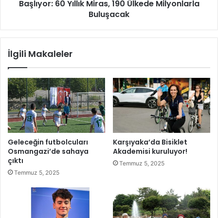
u
Başlıyor: 60 Yıllık Miras, 190 Ülkede Milyonlarla
a
n
ş
Buluşacak
a
k
i
a
k
n
İlgili Makaleler
i
l
m
ı
ü
ğ
t
ı
h
T
i
ü
ş
r
g
k
ö
i
Geleceğin futbolcuları
Karşıyaka’da Bisiklet
r
y
Osmangazi’de sahaya
Akademisi kuruluyor!
s
e
çıktı
Temmuz 5, 2025
e
B
Temmuz 5, 2025
l
i
s
i
k
l