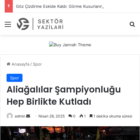
Göz Çizdirme Eskide Kaldı: Görme Kusurlarının Tedavisinde Yeni Nesil Lazer Dönemi
Menü
A
Anasayfa
/
Spor
Spor
Aliağalılar Şampiyonluğu
Hep Birlikte Kutladı
admin
B
Nisan 28, 2025
0
1
1 dakika okuma süresi
i
r
e