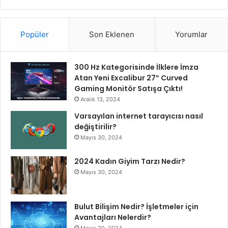
o
n
l
Popüler
Son Eklenen
Yorumlar
a
r
l
300 Hz Kategorisinde İlklere İmza
a
Atan Yeni Excalibur 27” Curved
B
Gaming Monitör Satışa Çıktı!
u
l
Aralık 13, 2024
u
Varsayılan internet tarayıcısı nasıl
ş
değiştirilir?
a
Mayıs 30, 2024
c
a
2024 Kadın Giyim Tarzı Nedir?
k
Mayıs 30, 2024
Bulut Bilişim Nedir? İşletmeler için
Avantajları Nelerdir?