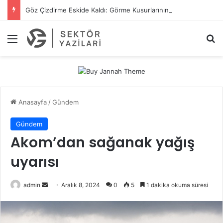
Göz Çizdirme Eskide Kaldı: Görme Kusurlarının Tedavisinde Yeni Nesil Lazer Dönemi
Menü
A
Anasayfa
/
Gündem
Gündem
Akom’dan sağanak yağış
uyarısı
admin
B
Aralık 8, 2024
0
5
1 dakika okuma süresi
i
r
e