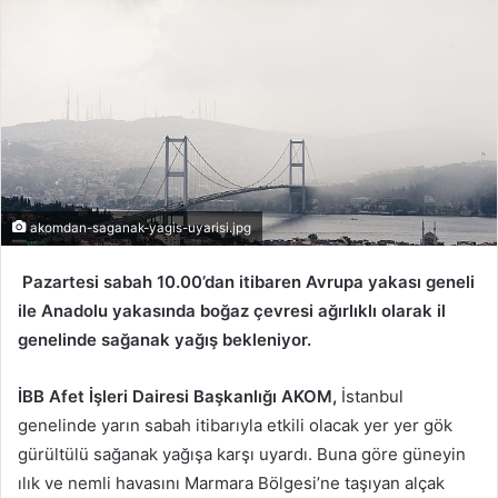
-
p
o
s
t
a
g
ö
akomdan-saganak-yagis-uyarisi.jpg
n
d
Pazartesi sabah 10.00’dan itibaren Avrupa yakası geneli
e
ile Anadolu yakasında boğaz çevresi ağırlıklı olarak il
r
genelinde sağanak yağış bekleniyor.
m
e
İBB Afet İşleri Dairesi Başkanlığı AKOM,
İstanbul
k
genelinde yarın sabah itibarıyla etkili olacak yer yer gök
gürültülü sağanak yağışa karşı uyardı. Buna göre güneyin
ılık ve nemli havasını Marmara Bölgesi’ne taşıyan alçak