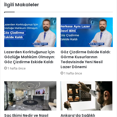
İlgili Makaleler
d
ü
ı
y
ü
k
t
u
r
i
z
Lazerden Korktuğunuz İçin
Göz Çizdirme Eskide Kaldı:
m
Gözlüğe Mahkûm Olmayın:
Görme Kusurlarının
f
Göz Çizdirme Eskide Kaldı
Tedavisinde Yeni Nesil
u
Lazer Dönemi
1 hafta önce
a
1 hafta önce
r
ı
’
n
d
a
B
e
Saç Ekimi Nedir ve Nasıl
Ankara’da Sağlıklı