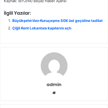
Kaynak: (BYZHA) Beyaz Haber Ajansı
İlgili Yazılar:
Büyükşehir’den Kuruçeşme SGK üst geçidine tadilat
Çiğli Kent Lokantası kapılarını açtı
admin
We
b
sit