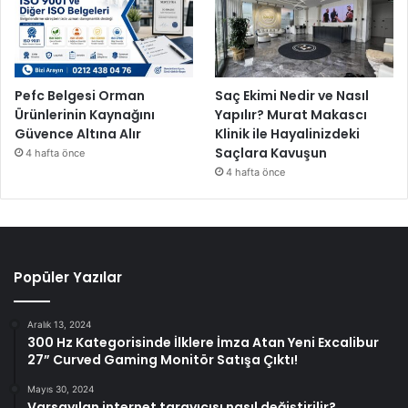
Pefc Belgesi Orman
Saç Ekimi Nedir ve Nasıl
Ürünlerinin Kaynağını
Yapılır? Murat Makascı
Güvence Altına Alır
Klinik ile Hayalinizdeki
Saçlara Kavuşun
4 hafta önce
4 hafta önce
Popüler Yazılar
Aralık 13, 2024
300 Hz Kategorisinde İlklere İmza Atan Yeni Excalibur
27” Curved Gaming Monitör Satışa Çıktı!
Mayıs 30, 2024
Varsayılan internet tarayıcısı nasıl değiştirilir?