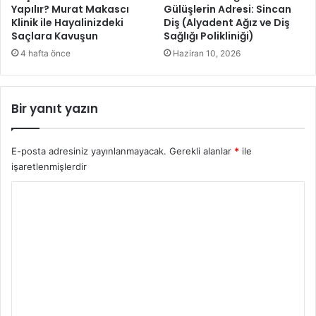
r
Yapılır? Murat Makascı
Gülüşlerin Adresi: Sincan
Klinik ile Hayalinizdeki
Diş (Alyadent Ağız ve Diş
g
Saçlara Kavuşun
Sağlığı Polikliniği)
a
m
4 hafta önce
Haziran 10, 2026
a
’
y
Bir yanıt yazın
a
y
o
E-posta adresiniz yayınlanmayacak.
Gerekli alanlar
*
ile
ğ
işaretlenmişlerdir
u
n
Y
i
o
l
g
r
i
u
m
*