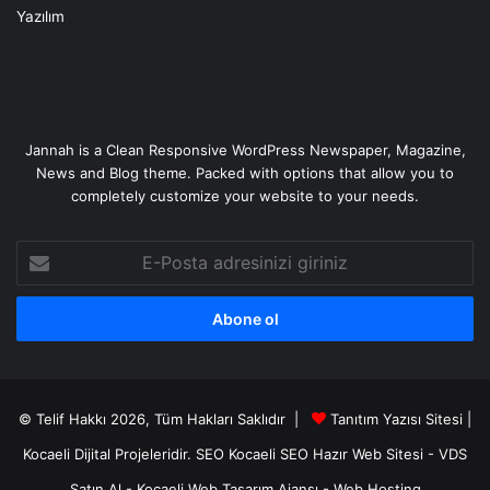
Yazılım
Jannah is a Clean Responsive WordPress Newspaper, Magazine,
News and Blog theme. Packed with options that allow you to
completely customize your website to your needs.
E-
Posta
adresinizi
giriniz
© Telif Hakkı 2026, Tüm Hakları Saklıdır |
Tanıtım Yazısı Sitesi |
Kocaeli Dijital
Projeleridir.
SEO
Kocaeli SEO
Hazır Web Sitesi
-
VDS
Satın Al
-
Kocaeli Web Tasarım Ajansı
-
Web Hosting