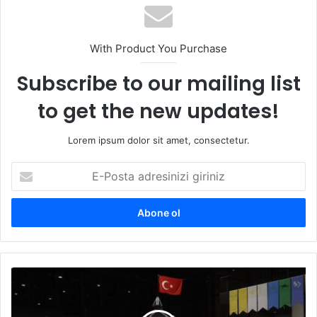
esi
With Product You Purchase
Subscribe to our mailing list
to get the new updates!
Lorem ipsum dolor sit amet, consectetur.
E
-
P
o
s
t
a
a
A
d
k
r
ç