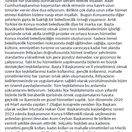
Türkiye’nin yükselişi durmaksızın devam edecek inşallah. Allah
Cumhurbaşkanımızı başımızdan eksik etmesin ona hayırlı uzun
ömürler versin diye dua ediyorum. Birlikte çok daha uzun yıllar hizmet
etmeyi Rabbim bizlere nasip etsin inşallah. Bugün Konyamızda diğer
şehirlerin gıpta ile baktığı bir belediyecilik örneği yaşanıyor. Artık
Türkiye’de Konya modeli belediyecilik diye bir marka var. Başta
Büyükşehir Belediyemiz olmak üzere tüm belediyelerimizin işbirliği
içerisinde ortak akılla ürettiği projeler ve ortaya konan hizmetler
Konya modeli belediyeciliğin nüvesini oluşturuyor. Sadece temel
belediyecilik hizmetleri noktasında değil eğitimden sağlığa, spordan
kültüre, emniyetten turizme ve sanata varıncaya kadar her alanda
İnsanımızın ihtiyaçları doğrultusunda hizmet üretiyor şehrimizin
standartını yükseltmek için gece gündüz demeden var gücümüz ile
çalışıyoruz. Tabi ki bu hizmetlerin yapılmasında bizlerin en büyük
destekçileri teşkilatlarımız. Başta İl Başkanımız ve İl yönetimimiz olmak
üzere ilçe teşkilatlarımız kadın kollarımız, gençlik kollarımız, mahalle
yönetimlerimiz her zaman ortak aklın oluşmasında, ihtiyaçların
belirlenmesinde ve uygulamaların sağlıklı olarak yürütülmesinde bizim
en önemli paydaşlarımızdır. Tüm teşkilatımıza bu anlamda
şükranlarımı iletiyorum. Selçuklu İlçe Teşkilatımızda uzun yıllardır
bizimle birlik beraberlik içerisinde örnek uygulamalarını hayata
geçirdik ve ilçemizde en güzel hizmetleri yaptık. Son dönemde 2020
yılı Mart ayında yapılan 7.Olağan kongrede yeniden İlçe Başkanı
olarak seçilen Mustafa Hakan Özer Başkanımızla başladığımız süreci
2023 yılında Başkanımızın Konya Milletvekili olarak seçilmesinin
ardından görevi devralan Asım Ceyhan Başkanımız ile birlikte en
verimli şekilde devam ettirdik. Selçuklu Teşkilatı ana kademe,
yönetimi,gençlik kolları, kadın kolları ve mahalle yönetimleri ve Meclis