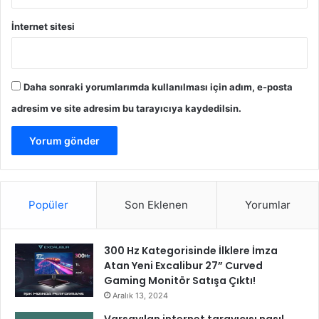
t
İnternet sitesi
k
i
l
i
Daha sonraki yorumlarımda kullanılması için adım, e-posta
k
u
adresim ve site adresim bu tarayıcıya kaydedilsin.
l
l
a
n
ı
n
Popüler
Son Eklenen
Yorumlar
”
300 Hz Kategorisinde İlklere İmza
Atan Yeni Excalibur 27” Curved
Gaming Monitör Satışa Çıktı!
Aralık 13, 2024
Varsayılan internet tarayıcısı nasıl