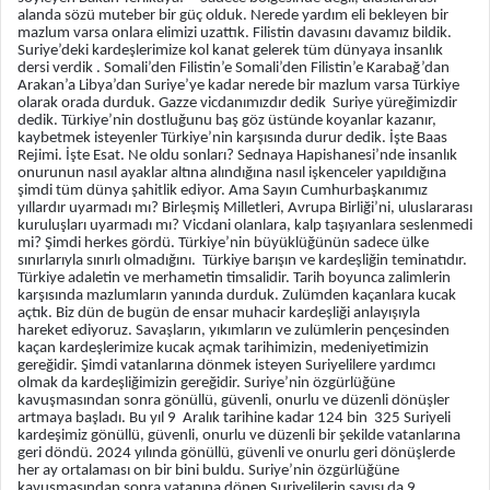
alanda sözü muteber bir güç olduk. Nerede yardım eli bekleyen bir
mazlum varsa onlara elimizi uzattık. Filistin davasını davamız bildik.
Suriye’deki kardeşlerimize kol kanat gelerek tüm dünyaya insanlık
dersi verdik . Somali’den Filistin’e Somali’den Filistin’e Karabağ’dan
Arakan’a Libya’dan Suriye’ye kadar nerede bir mazlum varsa Türkiye
olarak orada durduk. Gazze vicdanımızdır dedik Suriye yüreğimizdir
dedik. Türkiye’nin dostluğunu baş göz üstünde koyanlar kazanır,
kaybetmek isteyenler Türkiye’nin karşısında durur dedik. İşte Baas
Rejimi. İşte Esat. Ne oldu sonları? Sednaya Hapishanesi’nde insanlık
onurunun nasıl ayaklar altına alındığına nasıl işkenceler yapıldığına
şimdi tüm dünya şahitlik ediyor. Ama Sayın Cumhurbaşkanımız
yıllardır uyarmadı mı? Birleşmiş Milletleri, Avrupa Birliği’ni, uluslararası
kuruluşları uyarmadı mı? Vicdani olanlara, kalp taşıyanlara seslenmedi
mi? Şimdi herkes gördü. Türkiye’nin büyüklüğünün sadece ülke
sınırlarıyla sınırlı olmadığını. Türkiye barışın ve kardeşliğin teminatıdır.
Türkiye adaletin ve merhametin timsalidir. Tarih boyunca zalimlerin
karşısında mazlumların yanında durduk. Zulümden kaçanlara kucak
açtık. Biz dün de bugün de ensar muhacir kardeşliği anlayışıyla
hareket ediyoruz. Savaşların, yıkımların ve zulümlerin pençesinden
kaçan kardeşlerimize kucak açmak tarihimizin, medeniyetimizin
gereğidir. Şimdi vatanlarına dönmek isteyen Suriyelilere yardımcı
olmak da kardeşliğimizin gereğidir. Suriye’nin özgürlüğüne
kavuşmasından sonra gönüllü, güvenli, onurlu ve düzenli dönüşler
artmaya başladı. Bu yıl 9 Aralık tarihine kadar 124 bin 325 Suriyeli
kardeşimiz gönüllü, güvenli, onurlu ve düzenli bir şekilde vatanlarına
geri döndü. 2024 yılında gönüllü, güvenli ve onurlu geri dönüşlerde
her ay ortalaması on bir bini buldu. Suriye’nin özgürlüğüne
kavuşmasından sonra vatanına dönen Suriyelilerin sayısı da 9