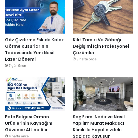
Göz Çizdirme Eskide Kaldı:
Kilit Tamiri Ve Göbeği
Görme Kusurlarının
Değişimi İçin Profesyonel
Tedavisinde Yeni Nesil
Çözümler
Lazer Dönemi
3 hafta önce
7 gün önce
Pefc Belgesi Orman
Saç Ekimi Nedir ve Nasıl
Ürünlerinin Kaynağını
Yapılır? Murat Makascı
Güvence Altına Alır
Klinik ile Hayalinizdeki
Saçlara Kavuşun
4 hafta önce