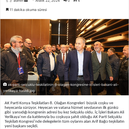
admin
B
Aralık 22, 2024
0
4
i
11 dakika okuma süresi
r
e
-
p
o
s
t
a
g
ö
n
ak-parti-selcuklu-teskilatinin-8-olagan-kongresine-icisleri-bakani-ali-
d
yerlikaya-katildi.jpg
e
AK Parti Konya Teşkilatları 8. Olağan Kongreleri büyük coşku ve
r
heyecanla sürüyor. Heyecan ve vatana hizmet sevdasının ilk günkü
m
gibi yansıdığı kongrenin adresi bu kez Selçuklu oldu. İç İşleri Bakanı Ali
Yerlikaya’nın da katılımıyla bu coşkuya şahit olduğu AK Parti Selçuklu
e
Teşkilatı Kongresi’nde delegelerin tüm oylarını alan Arif Bağcı teşkilatın
k
yeni başkanı seçildi.