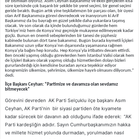
bir bismillah diyoruz. Asım Ceyhan Başkanımız ve ekibi gerçekten kısa
süre içerisinde çok başarılı bir şekilde bir yerel seçimi, bir genel seçimi
geride bıraktı. Bugün artık yine teşkilatımızın bir parçası olan, bir üyesi
olan Arif Başkanımıza görevi devredecek ve inanıyorum ki Arif
Başkanımız da bu bayrağı en güzel şekilde daha yukarılara taşımış
olacak. Ve son olarak da içinde bulunduğumuz günlerde hem
Türkiye’miz hem de Konya’mız geçmişle mukayese edilmeyecek kadar
güçlü. Bunun en önemli sebeplerinden bir tanesi de şüphesiz
kabinede bulunan dört tane bakanımız. Bugün burada kıymetli İçişleri
Bakanımız uzun yıllar Konya’nın dışarısında yaşamasına rağmen
Konya’yla bağını hep korudu. Hep Konya’yla irtibatını devam ettirdi.
Ben önceki yapmış olduğu görevlerden hem İstanbul Valisi olarak hem
de İçişleri Bakanı olarak yapmış olduğu hizmetlerden dolayı bizleri
gururlandırdığı için kendisine buradan ayrıca teşekkür ediyor
kongremizin ülkemize, şehrimize, ülkemize hayırlı olmasını diliyorum.”
dedi.
İlçe Başkanı Ceyhan: “Partimize ve davamıza olan sevdamız
bitmeyecek”
Görevini devreden AK Parti Selçuklu ilçe başkanı Asım
Ceyhan, AK Parti’nin bir siyasi partiden öte kıyamete
kadar sürecek bir davanın adı olduğunu ifade ederek: “AK
Parti kardeşliğin adıdır. Sayın Cumhurbaşkanımızın hakka
ve millete hizmet yolunda durmadan, yorulmadan nasıl