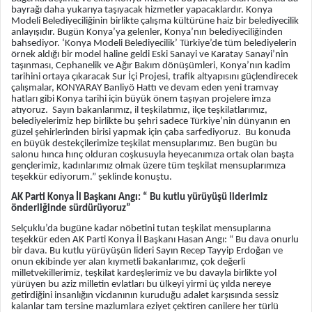
bayrağı daha yukarıya taşıyacak hizmetler yapacaklardır. Konya
Modeli Belediyeciliğinin birlikte çalışma kültürüne haiz bir belediyecilik
anlayışıdır. Bugün Konya’ya gelenler, Konya’nın belediyeciliğinden
bahsediyor. ‘Konya Modeli Belediyecilik’ Türkiye’de tüm belediyelerin
örnek aldığı bir model haline geldi Eski Sanayi ve Karatay Sanayi’nin
taşınması, Cephanelik ve Ağır Bakım dönüşümleri, Konya’nın kadim
tarihini ortaya çıkaracak Sur İçi Projesi, trafik altyapısını güçlendirecek
çalışmalar, KONYARAY Banliyö Hattı ve devam eden yeni tramvay
hatları gibi Konya tarihi için büyük önem taşıyan projelere imza
atıyoruz. Sayın bakanlarımız, il teşkilatımız, ilçe teşkilatlarımız,
belediyelerimiz hep birlikte bu şehri sadece Türkiye’nin dünyanın en
güzel şehirlerinden birisi yapmak için çaba sarfediyoruz. Bu konuda
en büyük destekçilerimize teşkilat mensuplarımız. Ben bugün bu
salonu hınca hınç olduran coşkusuyla heyecanımıza ortak olan başta
gençlerimiz, kadınlarımız olmak üzere tüm teşkilat mensuplarımıza
teşekkür ediyorum.” şeklinde konuştu.
AK Parti Konya İl Başkanı Angı: “ Bu kutlu yürüyüşü liderimiz
önderliğinde sürdürüyoruz”
Selçuklu’da bugüne kadar nöbetini tutan teşkilat mensuplarına
teşekkür eden AK Parti Konya İl Başkanı Hasan Angı: “ Bu dava onurlu
bir dava. Bu kutlu yürüyüşün lideri Sayın Recep Tayyip Erdoğan ve
onun ekibinde yer alan kıymetli bakanlarımız, çok değerli
milletvekillerimiz, teşkilat kardeşlerimiz ve bu davayla birlikte yol
yürüyen bu aziz milletin evlatları bu ülkeyi yirmi üç yılda nereye
getirdiğini insanlığın vicdanının kuruduğu adalet karşısında sessiz
kalanlar tam tersine mazlumlara eziyet çektiren canilere her türlü