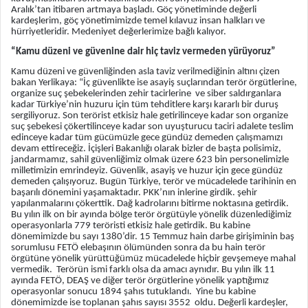
Aralık’tan itibaren artmaya başladı. Göç yönetiminde değerli
kardeşlerim, göç yönetimimizde temel kılavuz insan halkları ve
hürriyetleridir. Medeniyet değerlerimize bağlı kalıyor.
“Kamu düzeni ve güvenine dair hiç taviz vermeden yürüyoruz”
Kamu düzeni ve güvenliğinden asla taviz verilmediğinin altını çizen
bakan Yerlikaya: “İç güvenlikte ise asayiş suçlarından terör örgütlerine,
organize suç şebekelerinden zehir tacirlerine ve siber saldırganlara
kadar Türkiye’nin huzuru için tüm tehditlere karşı kararlı bir duruş
sergiliyoruz. Son terörist etkisiz hale getirilinceye kadar son organize
suç şebekesi çökertilinceye kadar son uyuşturucu taciri adalete teslim
edinceye kadar tüm gücümüzle gece gündüz demeden çalışmamızı
devam ettireceğiz. İçişleri Bakanlığı olarak bizler de başta polisimiz,
jandarmamız, sahil güvenliğimiz olmak üzere 623 bin personelimizle
milletimizin emrindeyiz. Güvenlik, asayiş ve huzur için gece gündüz
demeden çalışıyoruz. Bugün Türkiye, terör ve mücadelede tarihinin en
başarılı dönemini yaşamaktadır. PKK’nın inlerine girdik. şehir
yapılanmalarını çökerttik. Dağ kadrolarını bitirme noktasına getirdik.
Bu yılın ilk on bir ayında bölge terör örgütüyle yönelik düzenlediğimiz
operasyonlarla 779 teröristi etkisiz hale getirdik. Bu kabine
dönemimizde bu sayı 1380’dir. 15 Temmuz hain darbe girişiminin baş
sorumlusu FETÖ elebaşının ölümünden sonra da bu hain terör
örgütüne yönelik yürüttüğümüz mücadelede hiçbir gevşemeye mahal
vermedik. Terörün ismi farklı olsa da amacı aynıdır. Bu yılın ilk 11
ayında FETÖ, DEAŞ ve diğer terör örgütlerine yönelik yaptığımız
operasyonlar sonucu 1894 şahıs tutuklandı. Yine bu kabine
dönemimizde ise toplanan şahıs sayısı 3552 oldu. Değerli kardeşler,