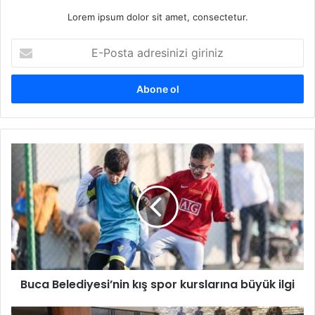
Lorem ipsum dolor sit amet, consectetur.
E
-
P
o
s
t
a
a
B
d
u
r
c
e
a
s
B
i
e
n
l
i
e
z
d
i
Buca Belediyesi’nin kış spor kurslarına büyük ilgi
i
g
y
i
e
M