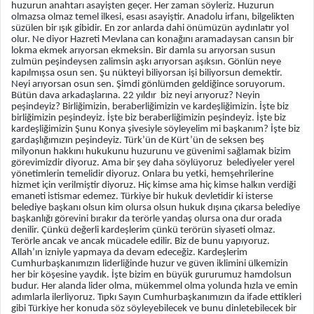
huzurun anahtarı asayişten geçer. Her zaman söyleriz. Huzurun
olmazsa olmaz temel ilkesi, esası asayiştir. Anadolu irfanı, bilgelikten
süzülen bir ışık gibidir. En zor anlarda dahi önümüzün aydınlatır yol
olur. Ne diyor Hazreti Mevlana can konağını aramadaysan cansın bir
lokma ekmek arıyorsan ekmeksin. Bir damla su arıyorsan susun
zulmün peşindeysen zalimsin aşkı arıyorsan aşıksın. Gönlün neye
kapılmışsa osun sen. Şu nükteyi biliyorsan işi biliyorsun demektir.
Neyi arıyorsan osun sen. Şimdi gönlümden geldiğince soruyorum.
Bütün dava arkadaşlarına. 22 yıldır biz neyi arıyoruz? Neyin
peşindeyiz? Birliğimizin, beraberliğimizin ve kardeşliğimizin. İşte biz
birliğimizin peşindeyiz. İşte biz beraberliğimizin peşindeyiz. İşte biz
kardeşliğimizin Şunu Konya şivesiyle söyleyelim mi başkanım? İşte biz
gardaşlığımızın peşindeyiz. Türk’ün de Kürt’ün de seksen beş
milyonun hakkını hukukunu huzurunu ve güvenimi sağlamak bizim
görevimizdir diyoruz. Ama bir şey daha söylüyoruz belediyeler yerel
yönetimlerin temelidir diyoruz. Onlara bu yetki, hemşehrilerine
hizmet için verilmiştir diyoruz. Hiç kimse ama hiç kimse halkın verdiği
emaneti istismar edemez. Türkiye bir hukuk devletidir ki isterse
belediye başkanı olsun kim olursa olsun hukuk dışına çıkarsa belediye
başkanlığı görevini bırakır da terörle yandaş olursa ona dur orada
denilir. Çünkü değerli kardeşlerim çünkü terörün siyaseti olmaz.
Terörle ancak ve ancak mücadele edilir. Biz de bunu yapıyoruz.
Allah’ın izniyle yapmaya da devam edeceğiz. Kardeşlerim
Cumhurbaşkanımızın liderliğinde huzur ve güven iklimini ülkemizin
her bir köşesine yaydık. İşte bizim en büyük gururumuz hamdolsun
budur. Her alanda lider olma, mükemmel olma yolunda hızla ve emin
adımlarla ilerliyoruz. Tıpkı Sayın Cumhurbaşkanımızın da ifade ettikleri
gibi Türkiye her konuda söz söyleyebilecek ve bunu dinletebilecek bir