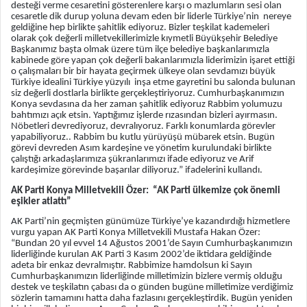
desteği verme cesaretini gösterenlere karşı o mazlumların sesi olan
cesaretle dik durup yoluna devam eden bir liderle Türkiye’nin nereye
geldiğine hep birlikte şahitlik ediyoruz. Bizler teşkilat kademeleri
olarak çok değerli milletvekillerimizle kıymetli Büyükşehir Belediye
Başkanımız başta olmak üzere tüm ilçe belediye başkanlarımızla
kabinede göre yapan çok değerli bakanlarımızla liderimizin işaret ettiği
o çalışmaları bir bir hayata geçirmek ülkeye olan sevdamızı büyük
Türkiye idealini Türkiye yüzyılı inşa etme gayretini bu salonda bulunan
siz değerli dostlarla birlikte gerçekleştiriyoruz. Cumhurbaşkanımızın
Konya sevdasına da her zaman şahitlik ediyoruz Rabbim yolumuzu
bahtımızı açık etsin. Yaptığımız işlerde rızasından bizleri ayırmasın.
Nöbetleri devrediyoruz, devralıyoruz. Farklı konumlarda görevler
yapabiliyoruz.. Rabbim bu kutlu yürüyüşü mübarek etsin. Bugün
görevi devreden Asım kardeşine ve yönetim kurulundaki birlikte
çalıştığı arkadaşlarımıza şükranlarımızı ifade ediyoruz ve Arif
kardeşimize görevinde başarılar diliyoruz.” ifadelerini kullandı.
AK Parti Konya Milletvekili Özer: “AK Parti ülkemize çok önemli
eşikler atlattı”
AK Parti’nin geçmişten günümüze Türkiye’ye kazandırdığı hizmetlere
vurgu yapan AK Parti Konya Milletvekili Mustafa Hakan Özer:
“Bundan 20 yıl evvel 14 Ağustos 2001’de Sayın Cumhurbaşkanımızın
liderliğinde kurulan AK Parti 3 Kasım 2002’de iktidara geldiğinde
adeta bir enkaz devralmıştır. Rabbimize hamdolsun ki Sayın
Cumhurbaşkanımızın liderliğinde milletimizin bizlere vermiş olduğu
destek ve teşkilatın çabası da o günden bugüne milletimize verdiğimiz
sözlerin tamamını hatta daha fazlasını gerçekleştirdik. Bugün yeniden