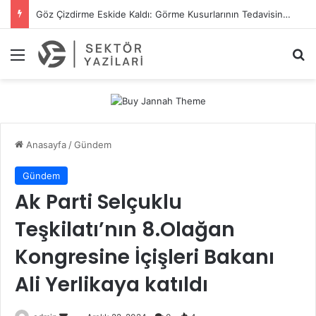
Göz Çizdirme Eskide Kaldı: Görme Kusurlarının Tedavisinde Yeni Nesil Lazer Dönemi
Menü
A
Anasayfa
/
Gündem
Gündem
Ak Parti Selçuklu
Teşkilatı’nın 8.Olağan
Kongresine İçişleri Bakanı
Ali Yerlikaya katıldı