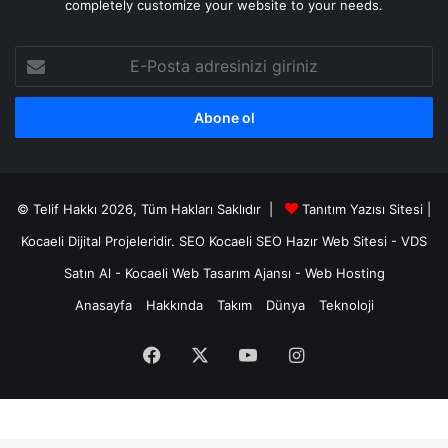
completely customize your website to your needs.
E-
Posta
adresinizi
giriniz
© Telif Hakkı 2026, Tüm Hakları Saklıdır |
Tanıtım Yazısı Sitesi |
Kocaeli Dijital
Projeleridir.
SEO
Kocaeli SEO
Hazır Web Sitesi
-
VDS
Satın Al
-
Kocaeli Web Tasarım Ajansı
-
Web Hosting
Anasayfa
Hakkında
Takım
Dünya
Teknoloji
Facebook
X
YouTube
Instagram