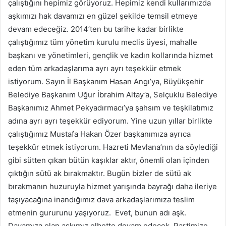
çalıştığını hepimiz görüyoruz. Hepimiz kendi kullarımızda
aşkımızı hak davamızı en güzel şekilde temsil etmeye
devam edeceğiz. 2014’ten bu tarihe kadar birlikte
çalıştığımız tüm yönetim kurulu meclis üyesi, mahalle
başkanı ve yönetimleri, gençlik ve kadın kollarında hizmet
eden tüm arkadaşlarıma ayrı ayrı teşekkür etmek
istiyorum. Sayın İl Başkanım Hasan Angı’ya, Büyükşehir
Belediye Başkanım Uğur İbrahim Altay’a, Selçuklu Belediye
Başkanımız Ahmet Pekyadırmacı’ya şahsım ve teşkilatımız
adına ayrı ayrı teşekkür ediyorum. Yine uzun yıllar birlikte
çalıştığımız Mustafa Hakan Özer başkanımıza ayrıca
teşekkür etmek istiyorum. Hazreti Mevlana’nın da söylediği
gibi sütten çıkan bütün kaşıklar aktır, önemli olan içinden
çıktığın sütü ak bırakmaktır. Bugün bizler de sütü ak
bırakmanın huzuruyla hizmet yarışında bayrağı daha ileriye
taşıyacağına inandığımız dava arkadaşlarımıza teslim
etmenin gururunu yaşıyoruz. Evet, bunun adı aşk.
Davamıza olan aşkımız elbette devam edecek. Partimize