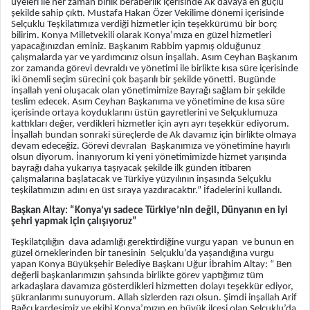
üyeleri ile her zaman birlik beraberlik içerisinde Ak davaya en güçlü
şekilde sahip çıktı. Mustafa Hakan Özer Vekilime dönemi içerisinde
Selçuklu Teşkilatımıza verdiği hizmetler için teşekkürümü bir borç
bilirim. Konya Milletvekili olarak Konya’mıza en güzel hizmetleri
yapacağınızdan eminiz. Başkanım Rabbim yapmış olduğunuz
çalışmalarda yar ve yardımcınız olsun inşallah. Asım Ceyhan Başkanım
zor zamanda görevi devraldı ve yönetimi ile birlikte kısa süre içerisinde
iki önemli seçim sürecini çok başarılı bir şekilde yönetti. Bugünde
inşallah yeni oluşacak olan yönetimimize Bayrağı sağlam bir şekilde
teslim edecek. Asım Ceyhan Başkanıma ve yönetimine de kısa süre
içerisinde ortaya koyduklarını üstün gayretlerini ve Selçuklumuza
kattıkları değer, verdikleri hizmetler için ayrı ayrı teşekkür ediyorum.
İnşallah bundan sonraki süreçlerde de Ak davamız için birlikte olmaya
devam edeceğiz. Görevi devralan Başkanımıza ve yönetimine hayırlı
olsun diyorum. İnanıyorum ki yeni yönetimimizde hizmet yarışında
bayrağı daha yukarıya taşıyacak şekilde ilk günden itibaren
çalışmalarına başlatacak ve Türkiye yüzyılının inşasında Selçuklu
teşkilatımızın adını en üst sıraya yazdıracaktır.” İfadelerini kullandı.
Başkan Altay: “Konya’yı sadece Türkiye’nin değil, Dünyanın en iyi
şehri yapmak için çalışıyoruz”
Teşkilatçılığın dava adamlığı gerektirdiğine vurgu yapan ve bunun en
güzel örneklerinden bir tanesinin Selçuklu’da yaşandığına vurgu
yapan Konya Büyükşehir Belediye Başkanı Uğur İbrahim Altay: “ Ben
değerli başkanlarımızın şahsında birlikte görev yaptığımız tüm
arkadaşlara davamıza gösterdikleri hizmetten dolayı teşekkür ediyor,
şükranlarımı sunuyorum. Allah sizlerden razı olsun. Şimdi inşallah Arif
Bağcı kardeşimiz ve ekibi Konya’mızın en büyük ilçesi olan Selçuklu’da