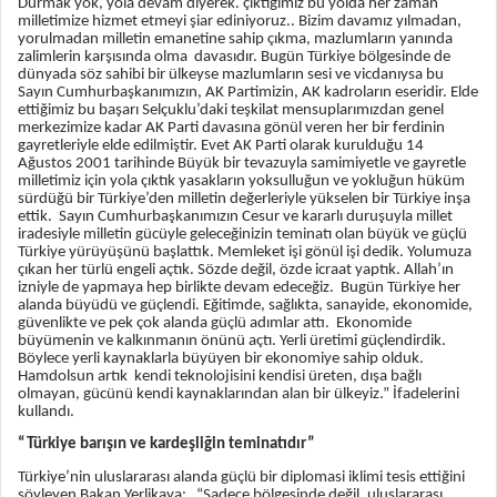
Durmak yok, yola devam diyerek. çıktığımız bu yolda her zaman
milletimize hizmet etmeyi şiar ediniyoruz.. Bizim davamız yılmadan,
yorulmadan milletin emanetine sahip çıkma, mazlumların yanında
zalimlerin karşısında olma davasıdır. Bugün Türkiye bölgesinde de
dünyada söz sahibi bir ülkeyse mazlumların sesi ve vicdanıysa bu
Sayın Cumhurbaşkanımızın, AK Partimizin, AK kadroların eseridir.
Elde
ettiğimiz bu başarı Selçuklu’daki teşkilat mensuplarımızdan genel
merkezimize kadar AK Parti davasına gönül veren her bir ferdinin
gayretleriyle elde edilmiştir. Evet AK Parti olarak kurulduğu 14
Ağustos 2001 tarihinde Büyük bir tevazuyla samimiyetle ve gayretle
milletimiz için yola çıktık yasakların yoksulluğun ve yokluğun hüküm
sürdüğü bir Türkiye’den milletin değerleriyle yükselen bir Türkiye inşa
ettik. Sayın Cumhurbaşkanımızın Cesur ve kararlı duruşuyla millet
iradesiyle milletin gücüyle geleceğinizin teminatı olan büyük ve güçlü
Türkiye yürüyüşünü başlattık. Memleket işi gönül işi dedik. Yolumuza
çıkan her türlü engeli açtık. Sözde değil, özde icraat yaptık. Allah’ın
izniyle de yapmaya hep birlikte devam edeceğiz. Bugün Türkiye her
alanda büyüdü ve güçlendi. Eğitimde, sağlıkta, sanayide, ekonomide,
güvenlikte ve pek çok alanda güçlü adımlar attı. Ekonomide
büyümenin ve kalkınmanın önünü açtı. Yerli üretimi güçlendirdik.
Böylece yerli kaynaklarla büyüyen bir ekonomiye sahip olduk.
Hamdolsun artık kendi teknolojisini kendisi üreten, dışa bağlı
olmayan, gücünü kendi kaynaklarından alan bir ülkeyiz.” İfadelerini
kullandı.
“Türkiye barışın ve kardeşliğin teminatıdır”
Türkiye’nin uluslararası alanda güçlü bir diplomasi iklimi tesis ettiğini
söyleyen Bakan Yerlikaya: “Sadece bölgesinde değil, uluslararası