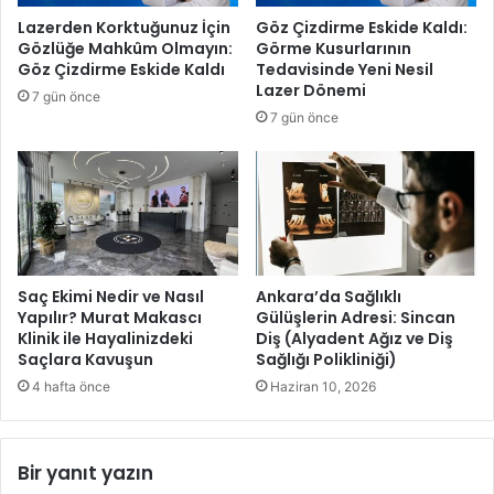
n
e
Lazerden Korktuğunuz İçin
Göz Çizdirme Eskide Kaldı:
a
r
Gözlüğe Mahkûm Olmayın:
Görme Kusurlarının
b
e
Göz Çizdirme Eskide Kaldı
Tedavisinde Yeni Nesil
ü
c
Lazer Dönemi
7 gün önce
y
e
7 gün önce
ü
s
k
a
i
r
l
e
g
t
i
a
ş
ı
Saç Ekimi Nedir ve Nasıl
Ankara’da Sağlıklı
l
Yapılır? Murat Makascı
Gülüşlerin Adresi: Sincan
Klinik ile Hayalinizdeki
Diş (Alyadent Ağız ve Diş
a
Saçlara Kavuşun
Sağlığı Polikliniği)
d
ı
4 hafta önce
Haziran 10, 2026
;
“
İ
Bir yanıt yazın
l