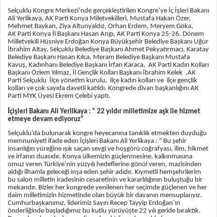
Selçuklu Kongre Merkezi’nde gerçekleştirilen Kongre’ye İç İşleri Bakanı
Ali Yerlikaya, AK Parti Konya Miletvekilleri, Mustafa Hakan Özer,
Mehmet Baykan, Ziya Altunyaldız, Orhan Erdem, Meryem Göka,
AK Parti Konya İl Başkanı Hasan Angı, AK Parti Konya 25-26. Dönem
Milletvekili Hüsniye Erdoğan Konya Büyükşehir Belediye Başkanı Uğur
İbrahim Altay, Selçuklu Belediye Başkanı Ahmet Pekyatırmacı, Karatay
Belediye Başkanı Hasan Kılca, Meram Belediye Başkanı Mustafa
Kavuş, Kadınhanı Belediye Başkanı İrfan Karaca, AK Parti Kadın Kolları
Başkanı Özlem Yılmaz, İl Gençlik Kolları Başkanı İbrahim Kelek ,AK
Parti Selçuklu İlçe yönetim kurulu, ilçe kadın kolları ve ilçe gençlik
kolları ve çok sayıda davetli katıldı. Kongrede divan başkanlığını AK
Parti MYK Üyesi Ekrem Çelebi yaptı.
İçişleri Bakanı Ali Yerlikaya : “ 22 yıldır milletimize aşk ile hizmet
etmeye devam ediyoruz”
Selçuklu’da bulunarak kongre heyecanına tanıklık etmekten duyduğu
memnuniyeti ifade eden İçişleri Bakanı Ali Yerlikaya : “ Bu şehir
insanlığın yüreğine ışık saçan sevgi ve hoşgörü coğrafyası, ilim, hikmet
ve irfanın duasıdır. Konya ülkemizin güçlenmesine, kalkınmasına
omuz veren Türkiye’nin yüzyılı hedeflerine gönül veren, mazisinden
aldığı ilhamla geleceği inşa eden şehir adıdır. Kıymetli hemşehrilerim
bu salon milletin iradesinin cesaretinin ve kararlılığının buluştuğu bir
mekandır. Bizler her kongrede yenilenen her seçimde güçlenen ve her
daim milletimizin hizmetinde olan büyük bir davanın mensuplarıyız.
Cumhurbaşkanımız, liderimiz Sayın Recep Tayyip Erdoğan’ın
önderliğinde başladığımız bu kutlu yürüyüşte 22 yılı geride bıraktık.