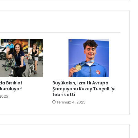
’
n
d
e
n
K
a
d
ı
n
K
u
da Bisiklet
Büyükakın, İzmitli Avrupa
r
kuruluyor!
Şampiyonu Kuzey Tunçelli’yi
s
tebrik etti
i
2025
Temmuz 4, 2025
y
e
r
l
e
r