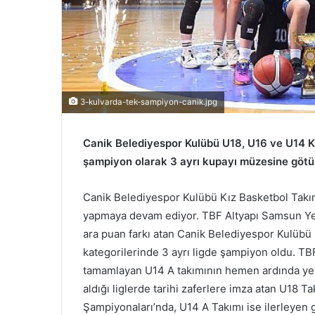
e
k
3-kulvarda-tek-sampiyon-canik.jpg
Canik Belediyespor Kulübü U18, U16 ve U14 Kız
şampiyon olarak 3 ayrı kupayı müzesine göt
Canik Belediyespor Kulübü Kız Basketbol Takıml
yapmaya devam ediyor. TBF Altyapı Samsun Yere
ara puan farkı atan Canik Belediyespor Kulübü 
kategorilerinde 3 ayrı ligde şampiyon oldu. TB
tamamlayan U14 A takımının hemen ardında yer a
aldığı liglerde tarihi zaferlere imza atan U18 
Şampiyonaları’nda, U14 A Takımı ise ilerleye