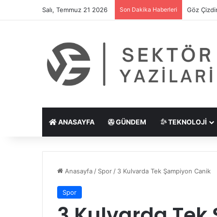
Salı, Temmuz 21 2026
Son Dakika Haberleri
Göz Çizdi
ANASAYFA
GÜNDEM
TEKNOLOJI
Anasayfa
/
Spor
/
3 Kulvarda Tek Şampiyon Canik
Spor
3 Kulvarda Tek