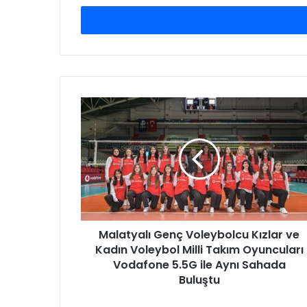
P
o
s
t
a
a
d
M
r
a
e
l
s
a
i
t
n
y
i
a
z
l
i
ı
g
Malatyalı Genç Voleybolcu Kızlar ve
G
i
Kadın Voleybol Milli Takım Oyuncuları
e
r
n
Vodafone 5.5G ile Aynı Sahada
i
ç
Buluştu
n
V
i
o