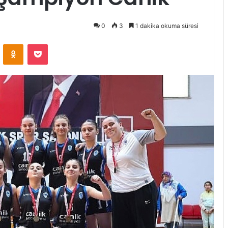
0
3
1 dakika okuma süresi
ontakte
Odnoklassniki
Pocket