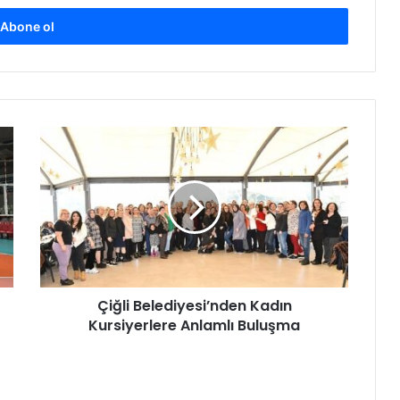
Ç
i
ğ
l
i
B
e
l
e
Çiğli Belediyesi’nden Kadın
d
Kursiyerlere Anlamlı Buluşma
i
y
e
s
i