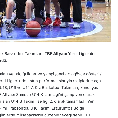
 Basketbol Takımları, TBF Altyapı Yerel Ligler’de
ürdü.
arı yer aldığı ligler ve şampiyonalarda gövde gösterisi
l Ligleri’nde üstün performanslarıyla rakiplerine açık
U18, U16 ve U14 A Kız Basketbol Takımları, kendi yaş
F Altyapı Samsun U14 Kızlar Ligi’ni şampiyon olarak
lan U14 B Takımı ise ligi 2. olarak tamamladı. Yer
Takımı Trabzon’da, U16 Takımı Erzurum’da Bölge
n günlerde müsabakaların düzenleneceği şehir TBF