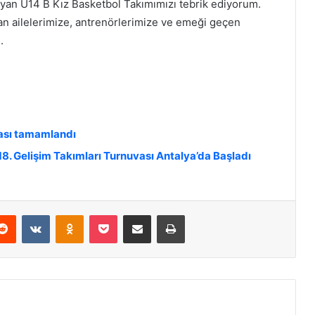
ayan U14 B Kız Basketbol Takımımızı tebrik ediyorum.
an ailelerimize, antrenörlerimize ve emeği geçen
.
vası tamamlandı
. Gelişim Takımları Turnuvası Antalya’da Başladı
Reddit
VKontakte
Odnoklassniki
Pocket
E-Posta ile paylaş
Yazdır