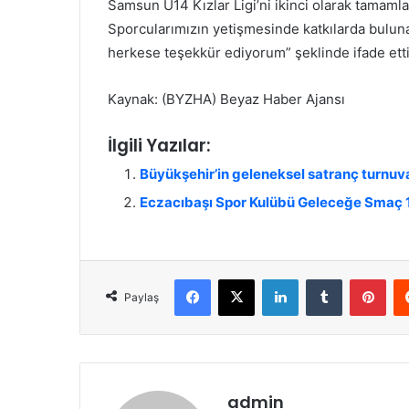
Samsun U14 Kızlar Ligi’ni ikinci olarak tamaml
Sporcularımızın yetişmesinde katkılarda bulun
herkese teşekkür ediyorum” şeklinde ifade etti
Kaynak: (BYZHA) Beyaz Haber Ajansı
İlgili Yazılar:
Büyükşehir’in geleneksel satranç turnu
Eczacıbaşı Spor Kulübü Geleceğe Smaç 18
Facebook
X
LinkedIn
Tumblr
Pinterest
Paylaş
admin