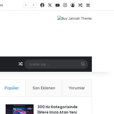
Facebook
X
YouTube
Instagram
Kayıt Ol
Rastgele Makale
Kenar Bölme
mi
Rastgele Makale
Arama
yap
...
Popüler
Son Eklenen
Yorumlar
300 Hz Kategorisinde
İlklere İmza Atan Yeni