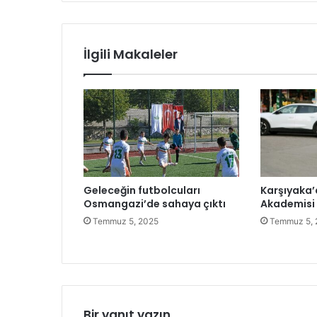
z
l
e
y
İlgili Makaleler
b
o
l
c
u
K
ı
z
l
Geleceğin futbolcuları
Karşıyaka’
a
Osmangazi’de sahaya çıktı
Akademisi 
r
v
Temmuz 5, 2025
Temmuz 5, 
e
K
a
d
ı
n
Bir yanıt yazın