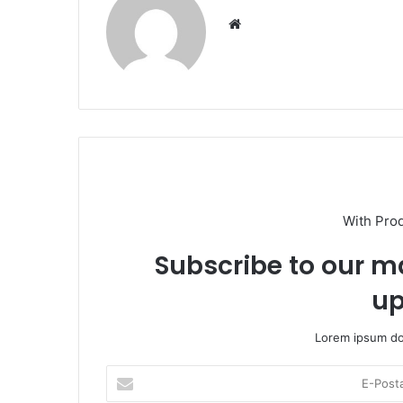
We
b
sit
esi
With Pro
Subscribe to our ma
up
Lorem ipsum dol
E
-