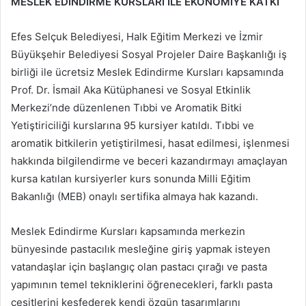
MESLEK EDİNDİRME KURSLARI İLE EKONOMİYE KATKI
Efes Selçuk Belediyesi, Halk Eğitim Merkezi ve İzmir
Büyükşehir Belediyesi Sosyal Projeler Daire Başkanlığı iş
birliği ile ücretsiz Meslek Edindirme Kursları kapsamında
Prof. Dr. İsmail Aka Kütüphanesi ve Sosyal Etkinlik
Merkezi’nde düzenlenen Tıbbi ve Aromatik Bitki
Yetiştiriciliği kurslarına 95 kursiyer katıldı. Tıbbi ve
aromatik bitkilerin yetiştirilmesi, hasat edilmesi, işlenmesi
hakkında bilgilendirme ve beceri kazandırmayı amaçlayan
kursa katılan kursiyerler kurs sonunda Milli Eğitim
Bakanlığı (MEB) onaylı sertifika almaya hak kazandı.
Meslek Edindirme Kursları kapsamında merkezin
bünyesinde pastacılık mesleğine giriş yapmak isteyen
vatandaşlar için başlangıç olan pastacı çırağı ve pasta
yapımının temel tekniklerini öğrenecekleri, farklı pasta
çeşitlerini keşfederek kendi özgün tasarımlarını