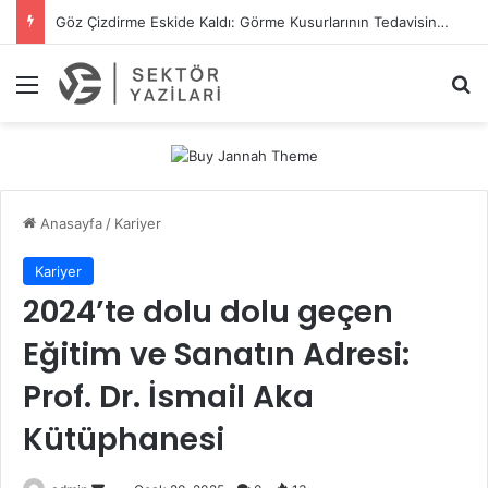
Göz Çizdirme Eskide Kaldı: Görme Kusurlarının Tedavisinde Yeni Nesil Lazer Dönemi
Menü
A
Anasayfa
/
Kariyer
Kariyer
2024’te dolu dolu geçen
Eğitim ve Sanatın Adresi:
Prof. Dr. İsmail Aka
Kütüphanesi