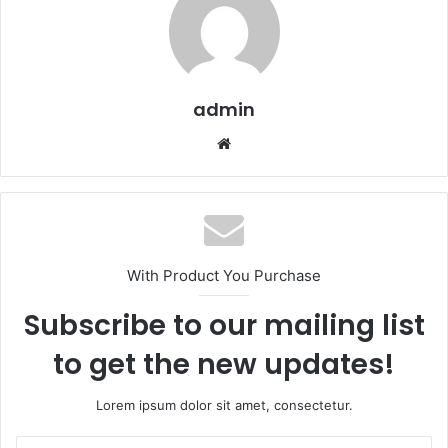
admin
We
b
sit
esi
With Product You Purchase
Subscribe to our mailing list
to get the new updates!
Lorem ipsum dolor sit amet, consectetur.
E