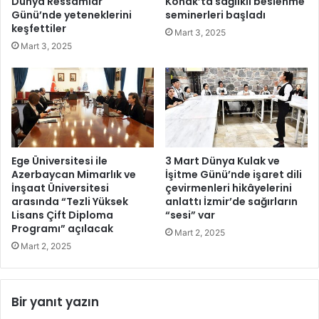
Dünya Ressamlar
Konak’ta sağlıklı beslenme
z
t
Günü’nde yeteneklerini
seminerleri başladı
l
a
keşfettiler
Mart 3, 2025
a
n
Mart 3, 2025
r
h
l
i
a
s
e
a
t
r
k
’
i
a
l
4
Ege Üniversitesi ile
3 Mart Dünya Kulak ve
e
4
Azerbaycan Mimarlık ve
İşitme Günü’nde işaret dili
ş
2
İnşaat Üniversitesi
çevirmenleri hikâyelerini
i
arasında “Tezli Yüksek
anlattı İzmir’de sağırların
M
Lisans Çift Diploma
“sesi” var
m
i
Programı” açılacak
e
l
Mart 2, 2025
g
y
Mart 2, 2025
e
o
ç
n
m
T
Bir yanıt yazın
e
L
n