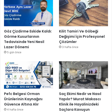
Göz Çizdirme Eskide Kaldı:
Kilit Tamiri Ve Göbeği
Görme Kusurlarının
Değişimi İçin Profesyonel
Tedavisinde Yeni Nesil
Çözümler
Lazer Dönemi
3 hafta önce
5 gün önce
Pefc Belgesi Orman
Saç Ekimi Nedir ve Nasıl
Ürünlerinin Kaynağını
Yapılır? Murat Makascı
Güvence Altına Alır
Klinik ile Hayalinizdeki
Saçlara Kavuşun
4 hafta önce