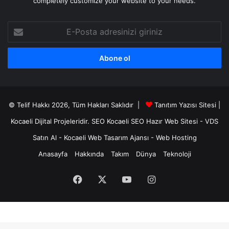
completely customize your website to your needs.
E-
Posta
adresinizi
giriniz
© Telif Hakkı 2026, Tüm Hakları Saklıdır |
Tanıtım Yazısı Sitesi |
Kocaeli Dijital
Projeleridir.
SEO
Kocaeli SEO
Hazır Web Sitesi
-
VDS
Satın Al
-
Kocaeli Web Tasarım Ajansı
-
Web Hosting
Anasayfa
Hakkında
Takım
Dünya
Teknoloji
Facebook
X
YouTube
Instagram