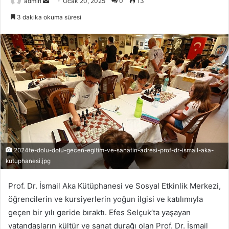
admin
B
Ocak 20, 2025
0
13
i
3 dakika okuma süresi
r
e
-
p
o
s
t
a
g
ö
n
2024te-dolu-dolu-gecen-egitim-ve-sanatin-adresi-prof-dr-ismail-aka-
d
kutuphanesi.jpg
e
Prof. Dr. İsmail Aka Kütüphanesi ve Sosyal Etkinlik Merkezi,
r
m
öğrencilerin ve kursiyerlerin yoğun ilgisi ve katılımıyla
e
geçen bir yılı geride bıraktı. Efes Selçuk’ta yaşayan
k
vatandaşların kültür ve sanat durağı olan Prof. Dr. İsmail